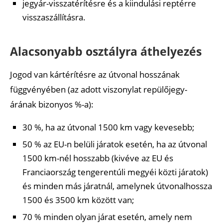
jegyár-visszatérítésre és a kiindulási reptérre
visszaszállításra.
Alacsonyabb osztályra áthelyezés
Jogod van kártérítésre az útvonal hosszának
függvényében (az adott viszonylat repülőjegy-
árának bizonyos %-a):
30 %, ha az útvonal 1500 km vagy kevesebb;
50 % az EU-n belüli járatok esetén, ha az útvonal
1500 km-nél hosszabb (kivéve az EU és
Franciaország tengerentúli megyéi közti járatok)
és minden más járatnál, amelynek útvonalhossza
1500 és 3500 km között van;
70 % minden olyan járat esetén, amely nem