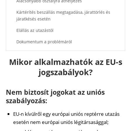
Alacsonyabb osztályra áthelyezés
Kártérítés beszállás megtagadása, járattörlés és
járatkésés esetén
Elállás az utazástól
Dokumentum a problémáról
Rendkívüli körülmény értelmezése
Mikor alkalmazhatók az EU-s
Panasztétel
jogszabályok?
Dokumentumok
Ajánlott cikkek
Nem biztosít jogokat az uniós
szabályozás:
EU-n kívülről egy európai uniós reptérre utazás
esetén nem európai uniós légitársasággal;