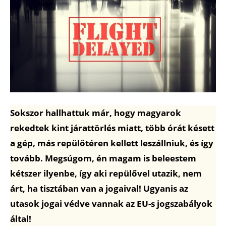
Sokszor hallhattuk már, hogy magyarok
rekedtek kint járattörlés miatt, több órát késett
a gép, más repülőtéren kellett leszállniuk, és így
tovább.
Megsúgom, én magam is beleestem
kétszer ilyenbe, így aki repülővel utazik, nem
árt, ha tisztában van a jogaival! Ugyanis az
utasok jogai védve vannak az EU-s jogszabályok
által!