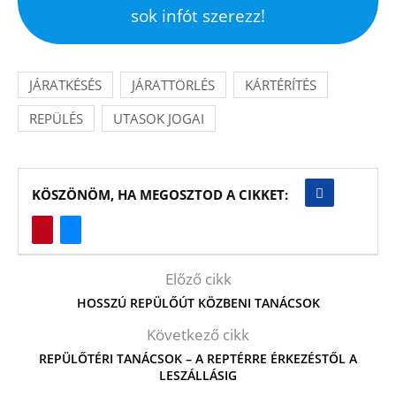
sok infót szerezz!
JÁRATKÉSÉS
JÁRATTÖRLÉS
KÁRTÉRÍTÉS
REPÜLÉS
UTASOK JOGAI
KÖSZÖNÖM, HA MEGOSZTOD A CIKKET:
Előző cikk
HOSSZÚ REPÜLŐÚT KÖZBENI TANÁCSOK
Következő cikk
REPÜLŐTÉRI TANÁCSOK – A REPTÉRRE ÉRKEZÉSTŐL A
LESZÁLLÁSIG