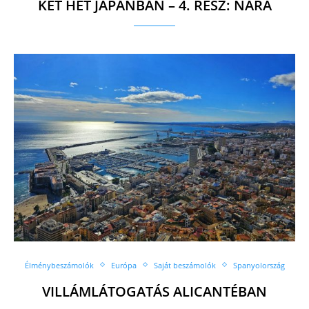
KÉT HÉT JAPÁNBAN – 4. RÉSZ: NARA
Élménybeszámolók
Európa
Saját beszámolók
Spanyolország
VILLÁMLÁTOGATÁS ALICANTÉBAN