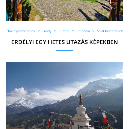
Élménybeszámolók
Erdély
Európa
Románia
Saját beszámolók
ERDÉLYI EGY HETES UTAZÁS KÉPEKBEN