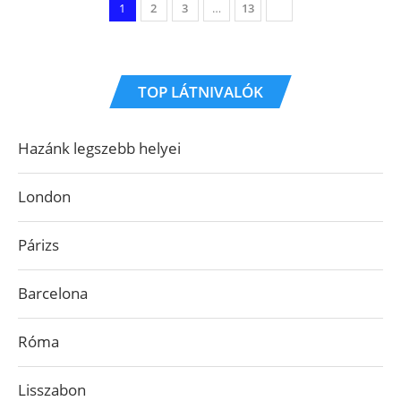
1
2
3
…
13
TOP LÁTNIVALÓK
Hazánk legszebb helyei
London
Párizs
Barcelona
Róma
Lisszabon