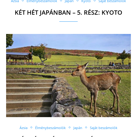
Ázsia
Élménybeszámolók
Japán
Kyoto
Saját beszámolók
KÉT HÉT JAPÁNBAN – 5. RÉSZ: KYOTO
Ázsia
Élménybeszámolók
Japán
Saját beszámolók