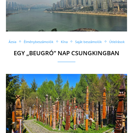
Ázsia
Élménybeszámolók
Kína
Saját beszámolók
Útleírások
EGY „BEUGRÓ” NAP CSUNGKINGBAN