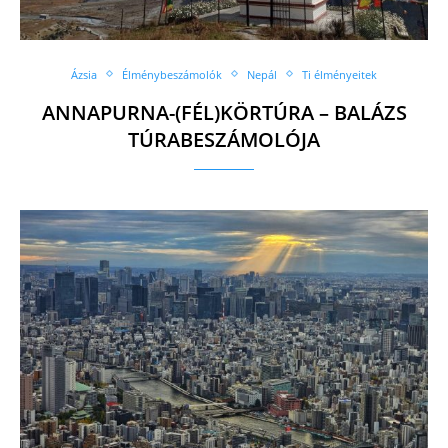
Ázsia
Élménybeszámolók
Nepál
Ti élményeitek
ANNAPURNA-(FÉL)KÖRTÚRA – BALÁZS
TÚRABESZÁMOLÓJA