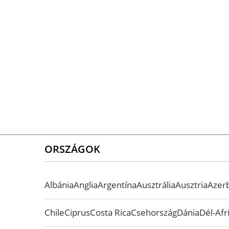
ORSZÁGOK
Albánia
Anglia
Argentína
Ausztrália
Ausztria
Azer
Chile
Ciprus
Costa Rica
Csehország
Dánia
Dél-Afr