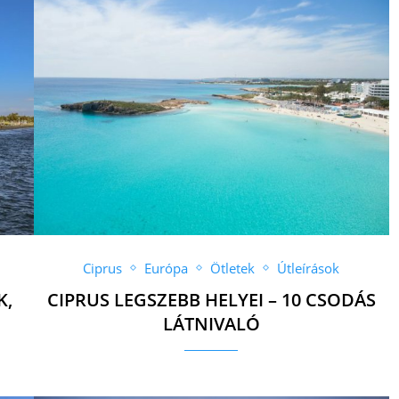
Ciprus
Európa
Ötletek
Útleírások
K,
CIPRUS LEGSZEBB HELYEI – 10 CSODÁS
LÁTNIVALÓ