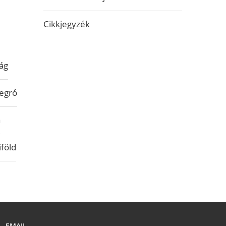
Cikkjegyzék
ág
egró
a
iföld
EMAIL