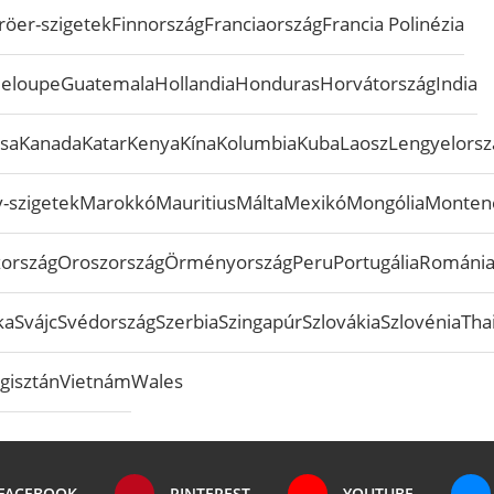
röer-szigetek
Finnország
Franciaország
Francia Polinézia
eloupe
Guatemala
Hollandia
Honduras
Horvátország
India
sa
Kanada
Katar
Kenya
Kína
Kolumbia
Kuba
Laosz
Lengyelorsz
-szigetek
Marokkó
Mauritius
Málta
Mexikó
Mongólia
Monten
zország
Oroszország
Örményország
Peru
Portugália
Románi
ka
Svájc
Svédország
Szerbia
Szingapúr
Szlovákia
Szlovénia
Tha
gisztán
Vietnám
Wales
FACEBOOK
PINTEREST
YOUTUBE