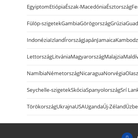
Egyiptom
Etiópia
Észak-Macedónia
Észtország
Fe
Fülöp-szigetek
Gambia
Görögország
Grúzia
Guad
Indonézia
Izland
Írország
Japán
Jamaica
Kambodz
Lettország
Litvánia
Magyarország
Malajzia
Maldív
Namíbia
Németország
Nicaragua
Norvégia
Olas
Seychelle-szigetek
Skócia
Spanyolország
Srí Lan
Törökország
Ukrajna
USA
Uganda
Új-Zéland
Üzbe