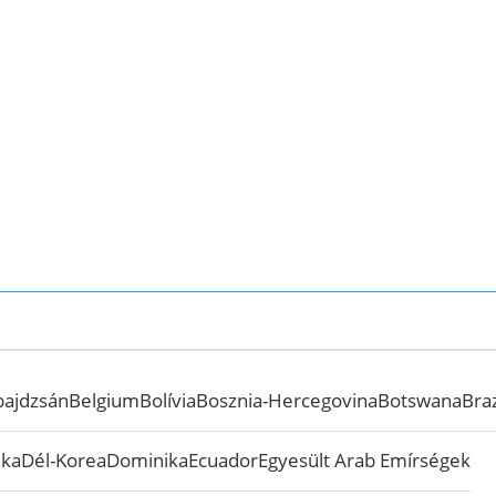
bajdzsán
Belgium
Bolívia
Bosznia-Hercegovina
Botswana
Braz
ika
Dél-Korea
Dominika
Ecuador
Egyesült Arab Emírségek