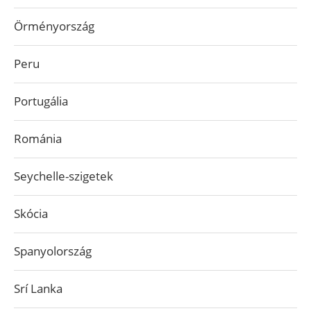
Örményország
Peru
Portugália
Románia
Seychelle-szigetek
Skócia
Spanyolország
Srí Lanka