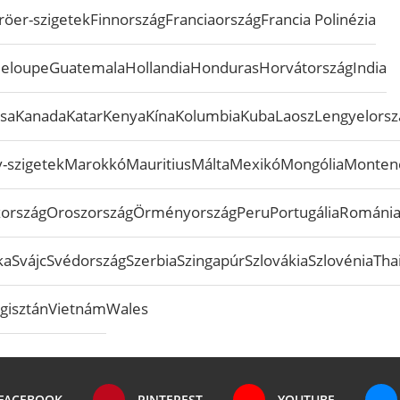
röer-szigetek
Finnország
Franciaország
Francia Polinézia
eloupe
Guatemala
Hollandia
Honduras
Horvátország
India
sa
Kanada
Katar
Kenya
Kína
Kolumbia
Kuba
Laosz
Lengyelorsz
-szigetek
Marokkó
Mauritius
Málta
Mexikó
Mongólia
Monten
zország
Oroszország
Örményország
Peru
Portugália
Románi
ka
Svájc
Svédország
Szerbia
Szingapúr
Szlovákia
Szlovénia
Tha
gisztán
Vietnám
Wales
FACEBOOK
PINTEREST
YOUTUBE