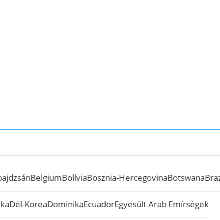
bajdzsán
Belgium
Bolívia
Bosznia-Hercegovina
Botswana
Braz
ika
Dél-Korea
Dominika
Ecuador
Egyesült Arab Emírségek