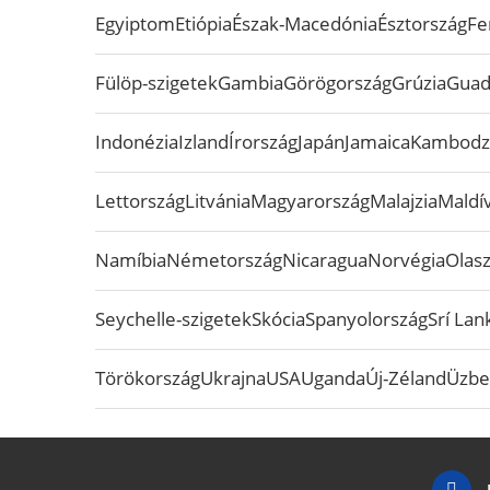
Egyiptom
Etiópia
Észak-Macedónia
Észtország
Fe
Fülöp-szigetek
Gambia
Görögország
Grúzia
Guad
Indonézia
Izland
Írország
Japán
Jamaica
Kambodz
Lettország
Litvánia
Magyarország
Malajzia
Maldív
Namíbia
Németország
Nicaragua
Norvégia
Olas
Seychelle-szigetek
Skócia
Spanyolország
Srí Lan
Törökország
Ukrajna
USA
Uganda
Új-Zéland
Üzbe