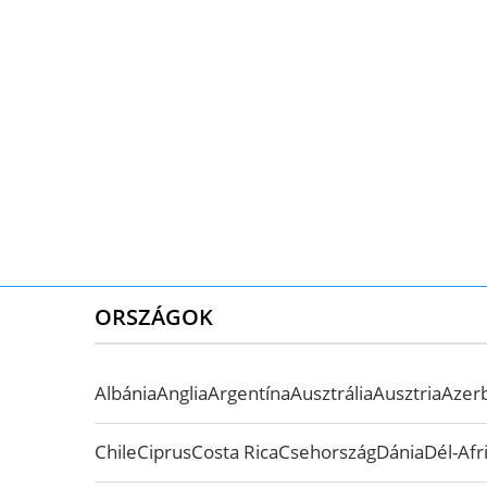
ORSZÁGOK
Albánia
Anglia
Argentína
Ausztrália
Ausztria
Azer
Chile
Ciprus
Costa Rica
Csehország
Dánia
Dél-Afr