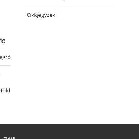
Cikkjegyzék
ág
egró
a
iföld
EMAIL