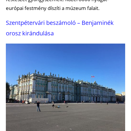
európai festmény díszíti a múzeum falait.
Szentpétervári beszámoló – Benjaminék
orosz kirándulása