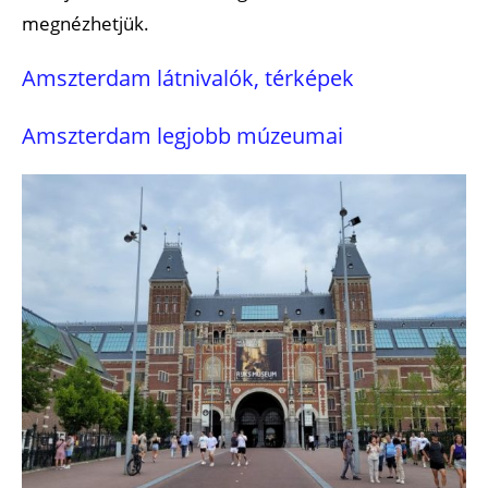
megnézhetjük.
Amszterdam látnivalók, térképek
Amszterdam legjobb múzeumai