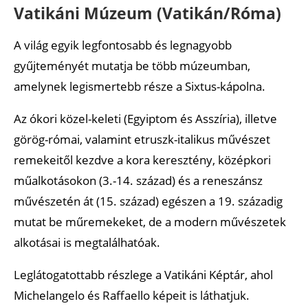
Vatikáni Múzeum (Vatikán/Róma)
A világ egyik legfontosabb és legnagyobb
gyűjteményét mutatja be több múzeumban,
amelynek legismertebb része a Sixtus-kápolna.
Az ókori közel-keleti (Egyiptom és Asszíria), illetve
görög-római, valamint etruszk-italikus művészet
remekeitől kezdve a kora keresztény, középkori
műalkotásokon (3.-14. század) és a reneszánsz
művészetén át (15. század) egészen a 19. századig
mutat be műremekeket, de a modern művészetek
alkotásai is megtalálhatóak.
Leglátogatottabb részlege a Vatikáni Képtár, ahol
Michelangelo és Raffaello képeit is láthatjuk.