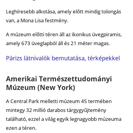
Leghíresebb alkotása, amely előtt mindig tolongás
van, a Mona Lisa festmény.
A múzeum előtti téren áll az ikonikus üvegpiramis,
amely 673 üveglapból áll és 21 méter magas.
Párizs látnivalók bemutatása, térképekkel
Amerikai Természettudományi
Múzeum (New York)
A Central Park melletti múzeum 45 termében
mintegy 32 millió darabos tárgygyűjtemény
található, ezzel a világ egyik legnagyobb múzeuma
ezen a téren.