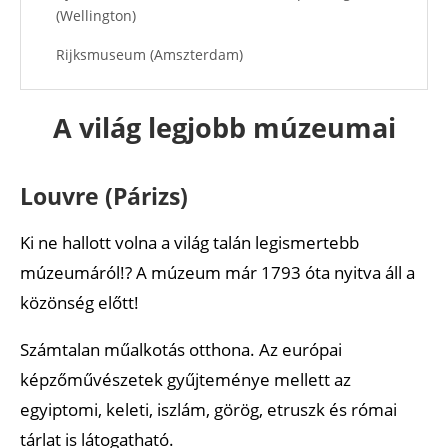
(Wellington)
Rijksmuseum (Amszterdam)
Prado (Madrid)
A világ legjobb múzeumai
Vatikáni Múzeum (Vatikán/Róma)
Ajánlott cikkek
Louvre (Párizs)
Ki ne hallott volna a világ talán legismertebb
múzeumáról!? A múzeum már 1793 óta nyitva áll a
közönség előtt!
Számtalan műalkotás otthona. Az európai
képzőművészetek gyűjteménye mellett az
egyiptomi, keleti, iszlám, görög, etruszk és római
tárlat is látogatható.