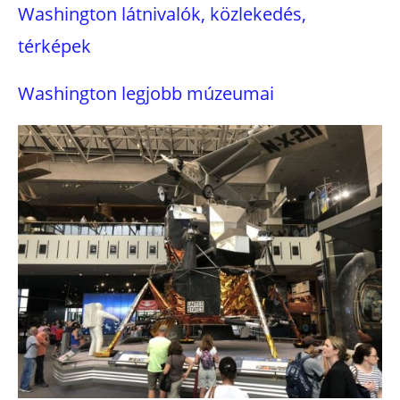
Washington látnivalók, közlekedés,
térképek
Washington legjobb múzeumai