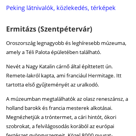
Peking látnivalók, közlekedés, térképek
Ermitázs (Szentpétervár)
Oroszország legnagyobb és leghíresebb múzeuma,
amely a Téli Palota épületében található.
Nevét a Nagy Katalin cárnő által építtetett ún.
Remete-lakról kapta, ami franciául Hermitage. Itt
tartotta első gyűjteményét az uralkodó.
A múzeumban megtalálhatók az olasz reneszánsz, a
holland barokk és francia mesterek alkotásai.
Megnézhetjük a tróntermet, a cári hintót, ókori
szobrokat, a felvilágosodás korából az európai
festészet gyöngyszemeit. Közel 8000 nyugat-