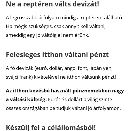
Ne a reptéren válts devizát!
A legrosszabb árfolyam mindig a reptéren található.
Ha mégis szükséges, csak annyit kell váltani,
ameddig egy jó váltóig el nem érünk.
Felesleges itthon váltani pénzt
A fő devizák (euró, dollár, angol font, japán yen,
svájci frank) kivételével ne itthon váltsunk pénzt!
Az itthon kevésbé használt pénznemekben nagy
a váltási költség.
Eurót és dollárt a világ szinte
összes országában be tudjuk váltani jó árfolyamon.
Készülj fel a célállomásból!