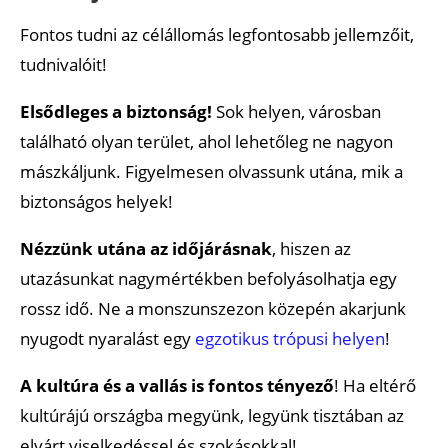
Fontos tudni az célállomás legfontosabb jellemzőit,
tudnivalóit!
Elsődleges a biztonság!
Sok helyen, városban
található olyan terület, ahol lehetőleg ne nagyon
mászkáljunk. Figyelmesen olvassunk utána, mik a
biztonságos helyek!
Nézzünk utána az időjárásnak
, hiszen az
utazásunkat nagymértékben befolyásolhatja egy
rossz idő. Ne a monszunszezon közepén akarjunk
nyugodt nyaralást egy
egzotikus trópusi helyen
!
A kultúra és a vallás is fontos tényező
! Ha eltérő
kultúrájú országba megyünk, legyünk tisztában az
elvárt viselkedéssel és szokásokkal!