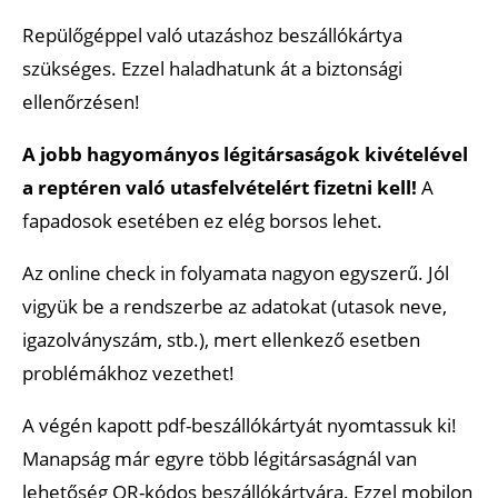
Repülőgéppel való utazáshoz beszállókártya
szükséges. Ezzel haladhatunk át a biztonsági
ellenőrzésen!
A jobb hagyományos légitársaságok kivételével
a reptéren való utasfelvételért fizetni kell!
A
fapadosok esetében ez elég borsos lehet.
Az online check in folyamata nagyon egyszerű. Jól
vigyük be a rendszerbe az adatokat (utasok neve,
igazolványszám, stb.), mert ellenkező esetben
problémákhoz vezethet!
A végén kapott pdf-beszállókártyát nyomtassuk ki!
Manapság már egyre több légitársaságnál van
lehetőség QR-kódos beszállókártyára. Ezzel mobilon