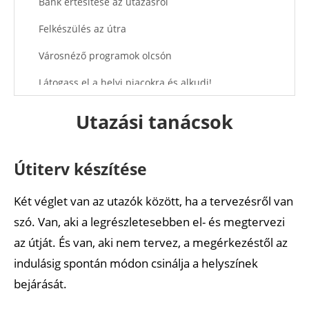
Bank értesítése az utazásról
Felkészülés az útra
Városnéző programok olcsón
Látogass el a helyi piacokra és alkudj!
Néha megéri a turistabérlet!
Utazási tanácsok
Tömegközlekedési bérletek
Szállás ellenőrzése
Útiterv készítése
Ne a reptéren válts devizát!
Két véglet van az utazók között, ha a tervezésről van
Felesleges itthon váltani pénzt
szó. Van, aki a legrészletesebben el- és megtervezi
az útját. És van, aki nem tervez, a megérkezéstől az
Készülj fel a célállomásból!
indulásig spontán módon csinálja a helyszínek
Óvintézkedések a zsebtolvajok, rablások ellen
bejárását.
Elég a kézipoggyász vagy feladott bőrönd kell?