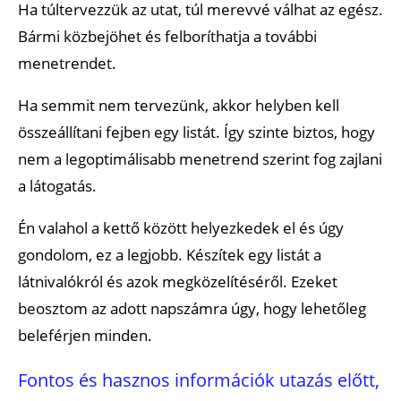
Ha túltervezzük az utat, túl merevvé válhat az egész.
Legyünk tisztában a poggyászfeltételekkel repülés
Bármi közbejöhet és felboríthatja a további
esetén!
menetrendet.
Ne felejtsd el az online utasfelvételt elvégezni
otthon és a beszállókártyát kinyomtatni!
Ha semmit nem tervezünk, akkor helyben kell
összeállítani fejben egy listát. Így szinte biztos, hogy
Taxi helyett használd az utazásmegosztó
szolgáltatásokat!
nem a legoptimálisabb menetrend szerint fog zajlani
a látogatás.
Fontosabb gyógyszerek
Iható a csapvíz?
Én valahol a kettő között helyezkedek el és úgy
gondolom, ez a legjobb. Készítek egy listát a
Legyen nálad mindig telefontöltő!
látnivalókról és azok megközelítéséről. Ezeket
Szerezz be egy multi adaptert!
beosztom az adott napszámra úgy, hogy lehetőleg
Vigyázni a nem biztonságos wifi-kapcsolattal!
beleférjen minden.
Legyen az iratokról fénymásolat!
Fontos és hasznos információk utazás előtt,
Mobilalkalmazások használata