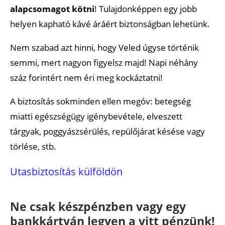
alapcsomagot kötni
! Tulajdonképpen egy jobb
helyen kapható kávé áráért biztonságban lehetünk.
Nem szabad azt hinni, hogy Veled úgyse történik
semmi, mert nagyon figyelsz majd! Napi néhány
száz forintért nem éri meg kockáztatni!
A biztosítás sokminden ellen megóv: betegség
miatti egészségügy igénybevétele, elveszett
tárgyak, poggyászsérülés, repülőjárat késése vagy
törlése, stb.
Utasbiztosítás külföldön
Ne csak készpénzben vagy egy
bankkártyán legyen a vitt pénzünk!