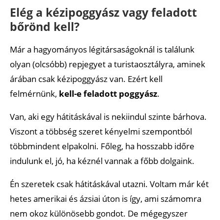
Elég a kézipoggyász vagy feladott
bőrönd kell?
Már a hagyományos légitársaságoknál is találunk
olyan (olcsóbb) repjegyet a turistaosztályra, aminek
árában csak kézipoggyász van. Ezért kell
felmérnünk,
kell-e feladott poggyász
.
Van, aki egy hátitáskával is nekiindul szinte bárhova.
Viszont a többség szeret kényelmi szempontból
többmindent elpakolni. Főleg, ha hosszabb időre
indulunk el, jó, ha kéznél vannak a főbb dolgaink.
Én szeretek csak hátitáskával utazni. Voltam már két
hetes amerikai és ázsiai úton is így, ami számomra
nem okoz különösebb gondot. De mégegyszer