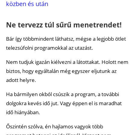
közben és után
Mentsd le nap végén a készített fotókat!
Kell vízum?
Ne tervezz túl sűrű menetrendet!
Védőoltások
Bár így többmindent láthatsz, mégse a legjobb ötlet
Bátran kérdezz a helyiektől!
telezsúfolni programokkal az utazást.
Menjünk el mindig, amikor WC-t találunk!
Nem tudjuk igazán kiélvezni a látottakat. Holott nem
Legyen nálunk nedves törlő és egy kis törülköző!
biztos, hogy egyáltalán még egyszer eljutunk az
adott helyre.
Ajánlott cikkek
Ha bármilyen okból csúszik a program, a további
dolgokra kevés idő jut. Vagy éppen el is maradhat
idő hiányában.
Őszintén szólva, én hajlamos vagyok több