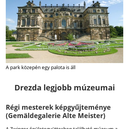
A park közepén egy palota is áll
Drezda legjobb múzeumai
Régi mesterek képgyűjteménye
(Gemäldegalerie Alte Meister)
A Zwinger épületegyüttesben található múzeum a