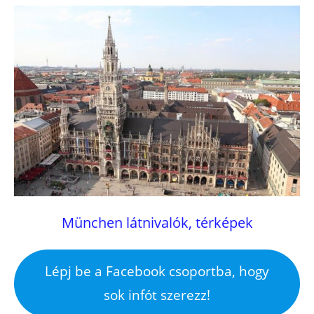
München látnivalók, térképek
Lépj be a Facebook csoportba, hogy
sok infót szerezz!