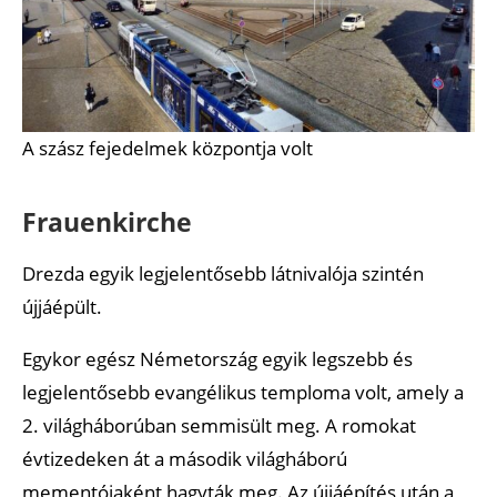
A szász fejedelmek központja volt
Frauenkirche
Drezda egyik legjelentősebb látnivalója szintén
újjáépült.
Egykor egész Németország egyik legszebb és
legjelentősebb evangélikus temploma volt, amely a
2. világháborúban semmisült meg. A romokat
évtizedeken át a második világháború
mementójaként hagyták meg. Az újjáépítés után a