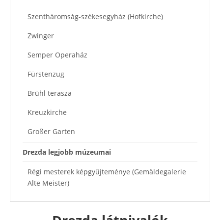
Szentháromság-székesegyház (Hofkirche)
Zwinger
Semper Operaház
Fürstenzug
Brühl terasza
Kreuzkirche
Großer Garten
Drezda legjobb múzeumai
Régi mesterek képgyűjteménye (Gemäldegalerie
Alte Meister)
Zöld Boltozat (Grünes Gewölbe)