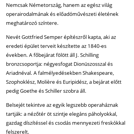
Nemcsak Németország, hanem az egész világ
operairodalmának és előadóművészeti életének
meghatározó színtere.
Nevét Gottfried Semper építészről kapta, aki az
eredeti épület terveit készítette az 1840-es
években. A főbejárat fölött áll J. Schilling
bronzcsoportja: négyesfogat Dionüszosszal és
Ariadnéval. A falmélyedésekben Shakespeare,
Szophoklész, Molière és Euripidész, a bejárat előtt
pedig Goethe és Schiller szobra áll.
Belsejét tekintve az egyik legszebb operaháznak
tartják: a nézőtér öt szintje elegáns páholyokkal,
gazdag díszítéssel és csodás mennyezeti freskókkal
felszerelt.