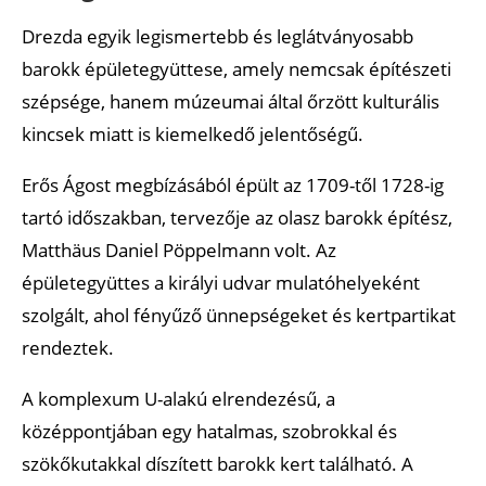
Drezda egyik legismertebb és leglátványosabb
barokk épületegyüttese, amely nemcsak építészeti
szépsége, hanem múzeumai által őrzött kulturális
kincsek miatt is kiemelkedő jelentőségű.
Erős Ágost megbízásából épült az 1709-től 1728-ig
tartó időszakban, tervezője az olasz barokk építész,
Matthäus Daniel Pöppelmann volt. Az
épületegyüttes a királyi udvar mulatóhelyeként
szolgált, ahol fényűző ünnepségeket és kertpartikat
rendeztek.
A komplexum U-alakú elrendezésű, a
középpontjában egy hatalmas, szobrokkal és
szökőkutakkal díszített barokk kert található. A