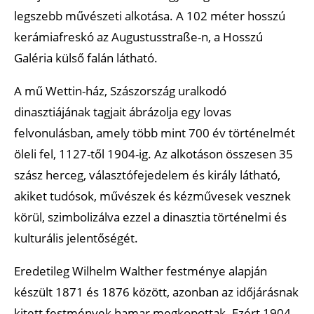
legszebb művészeti alkotása. A 102 méter hosszú
kerámiafreskó az Augustusstraße-n, a Hosszú
Galéria külső falán látható.
A mű Wettin-ház, Szászország uralkodó
dinasztiájának tagjait ábrázolja egy lovas
felvonulásban, amely több mint 700 év történelmét
öleli fel, 1127-től 1904-ig. Az alkotáson összesen 35
szász herceg, választófejedelem és király látható,
akiket tudósok, művészek és kézművesek vesznek
körül, szimbolizálva ezzel a dinasztia történelmi és
kulturális jelentőségét.
Eredetileg Wilhelm Walther festménye alapján
készült 1871 és 1876 között, azonban az időjárásnak
kitett festmények hamar megkopottak. Ezért 1904-