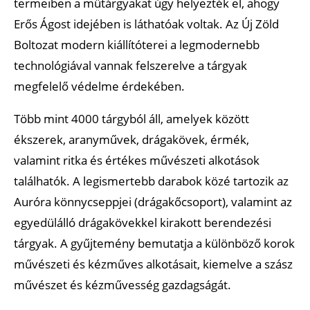
termeiben a műtárgyakat úgy helyezték el, ahogy
Erős Ágost idejében is láthatóak voltak. Az Új Zöld
Boltozat modern kiállítóterei a legmodernebb
technológiával vannak felszerelve a tárgyak
megfelelő védelme érdekében.
Több mint 4000 tárgyból áll, amelyek között
ékszerek, aranyművek, drágakövek, érmék,
valamint ritka és értékes művészeti alkotások
találhatók. A legismertebb darabok közé tartozik az
Auróra könnycseppjei (drágakőcsoport), valamint az
egyedülálló drágakövekkel kirakott berendezési
tárgyak. A gyűjtemény bemutatja a különböző korok
művészeti és kézműves alkotásait, kiemelve a szász
művészet és kézművesség gazdagságát.