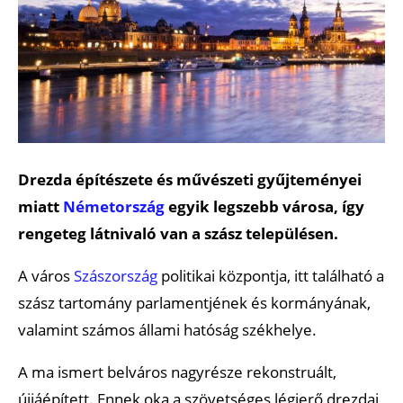
Drezda építészete és művészeti gyűjteményei
miatt
Németország
egyik legszebb városa, így
rengeteg látnivaló van a szász településen.
A város
Szászország
politikai központja, itt található a
szász tartomány parlamentjének és kormányának,
valamint számos állami hatóság székhelye.
A ma ismert belváros nagyrésze rekonstruált,
újjáépített. Ennek oka a szövetséges légierő drezdai