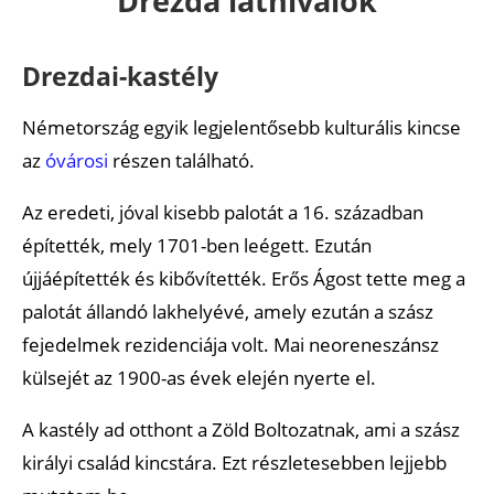
Drezda látnivalók
Német Hadtörténeti Múzeum
Interaktív és letölthető térképek
Drezdai-kastély
Ajánlott cikkek
Németország egyik legjelentősebb kulturális kincse
az
óvárosi
részen található.
Az eredeti, jóval kisebb palotát a 16. században
építették, mely 1701-ben leégett. Ezután
újjáépítették és kibővítették. Erős Ágost tette meg a
palotát állandó lakhelyévé, amely ezután a szász
fejedelmek rezidenciája volt. Mai neoreneszánsz
külsejét az 1900-as évek elején nyerte el.
A kastély ad otthont a Zöld Boltozatnak, ami a szász
királyi család kincstára. Ezt részletesebben lejjebb