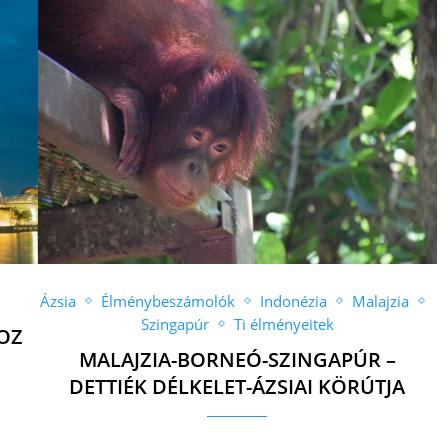
Ázsia
Élménybeszámolók
Indonézia
Malajzia
Szingapúr
Ti élményeitek
OZ
MALAJZIA-BORNEÓ-SZINGAPÚR –
DETTIÉK DÉLKELET-ÁZSIAI KÖRÚTJA