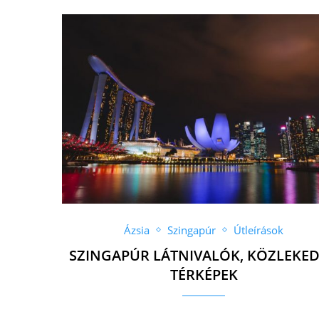
Ázsia
Szingapúr
Útleírások
SZINGAPÚR LÁTNIVALÓK, KÖZLEKED
TÉRKÉPEK