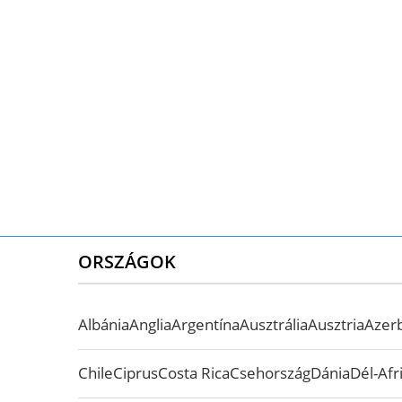
ORSZÁGOK
Albánia
Anglia
Argentína
Ausztrália
Ausztria
Azer
Chile
Ciprus
Costa Rica
Csehország
Dánia
Dél-Afr