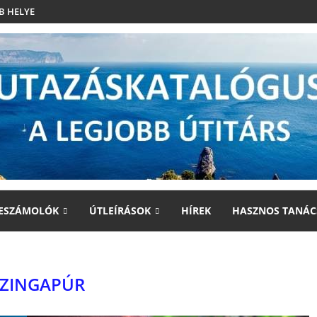
B HELYE
ESZÁMOLÓK
ÚTLEÍRÁSOK
HÍREK
HASZNOS TANÁC
SZINGAPÚR