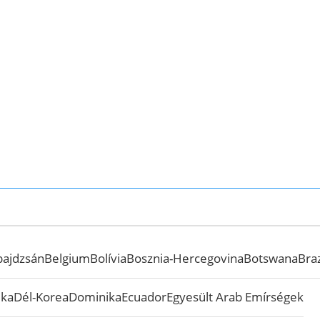
bajdzsán
Belgium
Bolívia
Bosznia-Hercegovina
Botswana
Braz
ika
Dél-Korea
Dominika
Ecuador
Egyesült Arab Emírségek