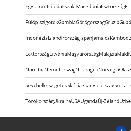
Egyiptom
Etiópia
Észak-Macedónia
Észtország
Fe
Fülöp-szigetek
Gambia
Görögország
Grúzia
Guad
Indonézia
Izland
Írország
Japán
Jamaica
Kambodz
Lettország
Litvánia
Magyarország
Malajzia
Maldív
Namíbia
Németország
Nicaragua
Norvégia
Olas
Seychelle-szigetek
Skócia
Spanyolország
Srí Lan
Törökország
Ukrajna
USA
Uganda
Új-Zéland
Üzbe