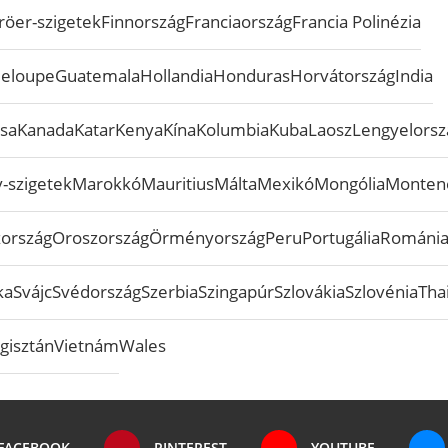
röer-szigetek
Finnország
Franciaország
Francia Polinézia
eloupe
Guatemala
Hollandia
Honduras
Horvátország
India
sa
Kanada
Katar
Kenya
Kína
Kolumbia
Kuba
Laosz
Lengyelorsz
-szigetek
Marokkó
Mauritius
Málta
Mexikó
Mongólia
Monten
zország
Oroszország
Örményország
Peru
Portugália
Románi
ka
Svájc
Svédország
Szerbia
Szingapúr
Szlovákia
Szlovénia
Tha
gisztán
Vietnám
Wales
FACEBOOK
PINTEREST
YOUTUBE