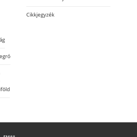
Cikkjegyzék
ág
egró
a
iföld
EMAIL