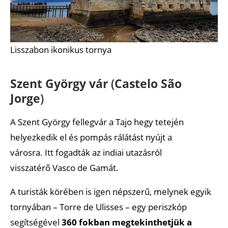
Lisszabon ikonikus tornya
Szent György vár
(
Castelo São
Jorge
)
A Szent György fellegvár a Tajo hegy tetején
helyezkedik el és pompás rálátást nyújt a
városra. Itt fogadták az indiai utazásról
visszatérő Vasco de Gamát.
A turisták körében is igen népszerű, melynek egyik
tornyában – Torre de Ulisses – egy periszkóp
segítségével
360 fokban megtekinthetjük a