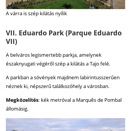
A várra is szép kilátás nyílik
VII. Eduardo Park (Parque Eduardo
VII)
A belváros legismertebb parkja, amelynek
északnyugati végéről szép a kilátás a Tajo felé.
A parkban a sövények majdnem labirintusszerűen
néznek ki, népszerű találkozóhely a városban.
Megközelítés
: kék metróval a Marquês de Pombal
állomásig.