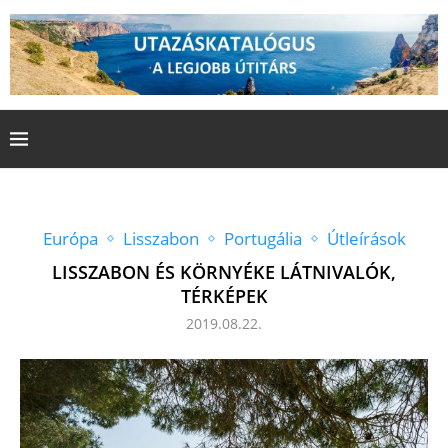
Európa
Lisszabon
Portugália
Útleírások
LISSZABON ÉS KÖRNYÉKE LÁTNIVALÓK,
TÉRKÉPEK
2019.08.22.