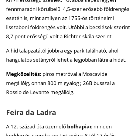
fennmaradni körülbelül 4,5-szer erősebb földrengés
esetén is, mint amilyen az 1755-ös történelmi
lisszaboni földrengés volt. Utóbbi a becslések szerint
8,7 pont erősségű volt a Richter-skála szerint.
A híd talapzatától jobbra egy park található, ahol
hangulatos sétányról lehet a legjobban látni a hidat.
Megközelítés
: piros metróval a Moscavide
megállóig, onnan 800 m gyalog ; 26B busszal a
Rossio de Levante megállóig.
Feira da Ladra
A 12. század óta üzemelő
bolhapiac
minden
kedden és szombaton tart nyitva 8-tól 17 óráig.