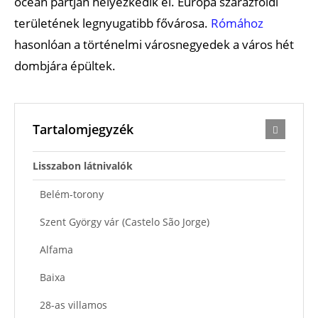
óceán partján helyezkedik el. Európa szárazföldi
területének legnyugatibb fővárosa.
Rómához
hasonlóan a történelmi városnegyedek a város hét
dombjára épültek.
Tartalomjegyzék
Lisszabon látnivalók
Belém-torony
Szent György vár (Castelo São Jorge)
Alfama
Baixa
28-as villamos