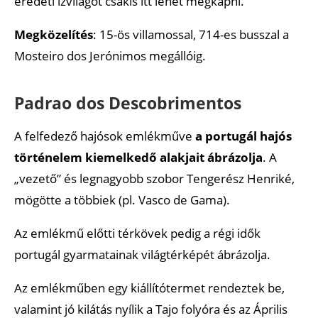
eredeti ízvilágot csakis itt lehet megkapni.
Megközelítés
: 15-ös villamossal, 714-es busszal a
Mosteiro dos Jerónimos megállóig.
Padrao dos Descobrimentos
A felfedező hajósok emlékműve
a portugál hajós
történelem kiemelkedő alakjait ábrázolja
. A
„vezető” és legnagyobb szobor Tengerész Henriké,
mögötte a többiek (pl. Vasco de Gama).
Az emlékmű előtti térkövek pedig a régi idők
portugál gyarmatainak világtérképét ábrázolja.
Az emlékműben egy kiállítótermet rendeztek be,
valamint jó kilátás nyílik a Tajo folyóra és az Április