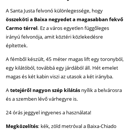
A Santa Justa felvonó különlegessége, hogy
összeköti a Baixa negyedet a magasabban fekvő
Carmo térrel
. Ez a város egyetlen függőleges
irányú felvonója, amit köztéri közlekedésre
építettek.
A fémből készült, 45 méter magas lift egy toronyból,
egy kilátóból, továbbá egy járdából áll. Hét emelet
magas és két kabin viszi az utasok a két irányba.
A
tetejéről nagyon szép kilátás
nyílik a belvárosra
és a szemben lévő várhegyre is.
24 órás jeggyel ingyenes a használata!
Megközelítés
: kék, zöld metróval a Baixa-Chiado