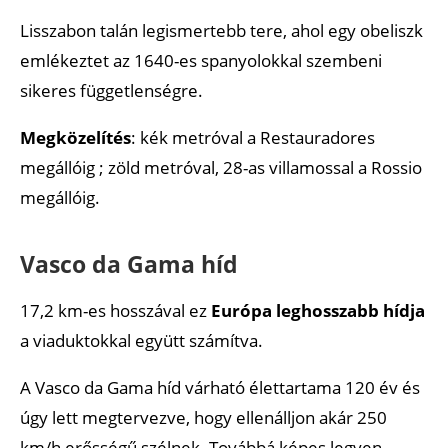
Lisszabon talán legismertebb tere, ahol egy obeliszk
emlékeztet az 1640-es spanyolokkal szembeni
sikeres függetlenségre.
Megközelítés
: kék metróval a Restauradores
megállóig ; zöld metróval, 28-as villamossal a Rossio
megállóig.
Vasco da Gama híd
17,2 km-es hosszával ez
Európa leghosszabb hídja
a viaduktokkal együtt számítva.
A Vasco da Gama híd várható élettartama 120 év és
úgy lett megtervezve, hogy ellenálljon akár 250
km/h erősségű szélnek. Továbbá képes legyen