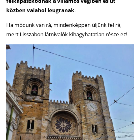
felkapaszkodnak a villamos végiben és út
közben valahol leugranak
.
Ha módunk van rá, mindenképpen üljünk fel rá,
mert Lisszabon látnivalók kihagyhatatlan része ez!