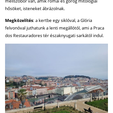
mellszobor van, amik római és görög mitológiai
hősöket, isteneket ábrázolnak.
Megközelítés
: a kertbe egy siklóval, a Glória
felvonóval juthatunk a lenti megállótól, ami a Praca
dos Restauradores tér északnyugati sarkától indul.