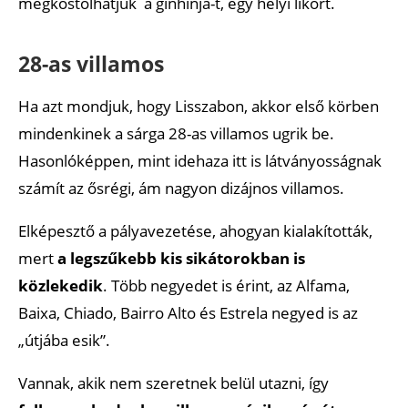
megkóstolhatjuk a ginhinja-t, egy helyi likőrt.
28-as villamos
Ha azt mondjuk, hogy Lisszabon, akkor első körben
mindenkinek a sárga 28-as villamos ugrik be.
Hasonlóképpen, mint idehaza itt is látványosságnak
számít az ősrégi, ám nagyon dizájnos villamos.
Elképesztő a pályavezetése, ahogyan kialakították,
mert
a legszűkebb kis sikátorokban is
közlekedik
. Több negyedet is érint, az Alfama,
Baixa, Chiado, Bairro Alto és Estrela negyed is az
„útjába esik”.
Vannak, akik nem szeretnek belül utazni, így