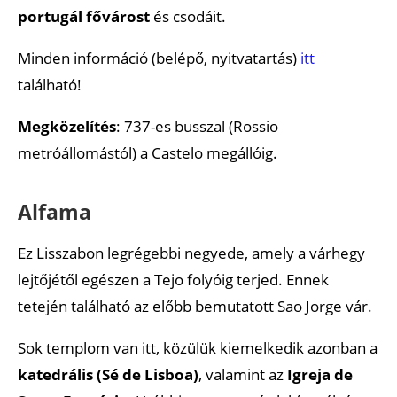
portugál fővárost
és csodáit.
Minden információ (belépő, nyitvatartás)
itt
található!
Megközelítés
: 737-es busszal (Rossio
metróállomástól) a Castelo megállóig.
Alfama
Ez Lisszabon legrégebbi negyede, amely a várhegy
lejtőjétől egészen a Tejo folyóig terjed. Ennek
tetején található az előbb bemutatott Sao Jorge vár.
Sok templom van itt, közülük kiemelkedik azonban a
katedrális (Sé de Lisboa)
, valamint az
Igreja de