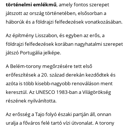
Miradouro de Sao Pedro
történelmi emlékmű
, amely fontos szerepet
VII. Eduardo Park (Parque Eduardo VII)
játszott az ország történetében, elsősorban a
háborúk és a földrajzi felfedezések vonatkozásában.
Krisztus király szobor (Santuário de Cristo Rei)
Az építmény Lisszabon, és egyben az erős, a
Lisszabon környéki látnivalók
földrajzi felfedezések korában nagyhatalmi szerepet
Sintra
játszó Portugália jelképe.
Cascais
A Belém-torony megőrzésére tett első
Estoril
erőfeszítések a 20. század derekán kezdődtek és
Cabo da Roca
azóta is több kisebb-nagyobb renováláson ment
keresztül. Az UNESCO 1983-ban a Világörökség
Időjárás
részének nyilvánította.
Letölthető és interaktív térképek
Az erősség a Tajo folyó északi partján áll, onnan
Videó
uralja a főváros felé tartó vízi útvonalat. A torony
Ajánlott cikkek