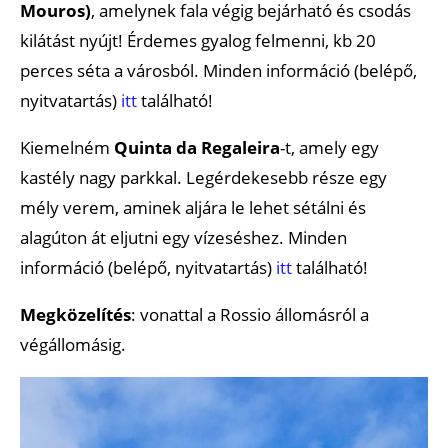
Mouros)
, amelynek fala végig bejárható és csodás
kilátást nyújt! Érdemes gyalog felmenni, kb 20
perces séta a városból. Minden információ (belépő,
nyitvatartás)
itt
található!
Kiemelném
Quinta da Regaleira
-t, amely egy
kastély nagy parkkal. Legérdekesebb része egy
mély verem, aminek aljára le lehet sétálni és
alagúton át eljutni egy vízeséshez. Minden
információ (belépő, nyitvatartás)
itt
található!
Megközelítés
: vonattal a Rossio állomásról a
végállomásig.