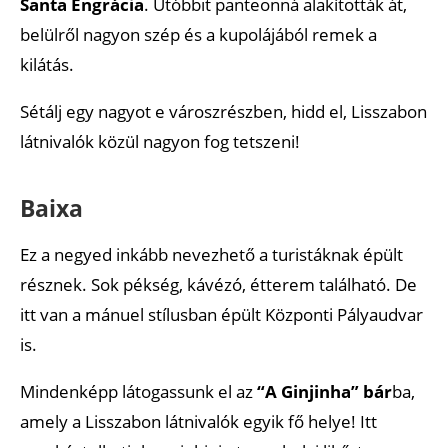
Santa Engrácia
. Utóbbit panteonná alakították át,
belülről nagyon szép és a kupolájából remek a
kilátás.
Sétálj egy nagyot e városzrészben, hidd el, Lisszabon
látnivalók közül nagyon fog tetszeni!
Baixa
Ez a negyed inkább nevezhető a turistáknak épült
résznek. Sok pékség, kávézó, étterem található. De
itt van a mánuel stílusban épült Központi Pályaudvar
is.
Mindenképp látogassunk el az
“A Ginjinha” bár
ba,
amely a Lisszabon látnivalók egyik fő helye! Itt