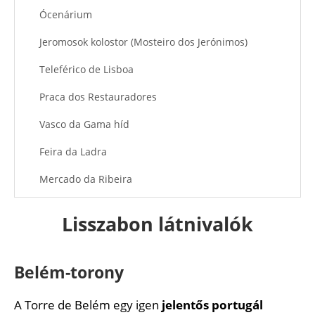
Ócenárium
Jeromosok kolostor (Mosteiro dos Jerónimos)
Teleférico de Lisboa
Praca dos Restauradores
Vasco da Gama híd
Feira da Ladra
Mercado da Ribeira
Bairro Alto
Lisszabon látnivalók
Elevador de Santa Justa
Pasteis de Belém cukrászda
Belém-torony
Padrao dos Descobrimentos
A Torre de Belém egy igen
jelentős portugál