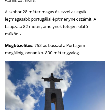
Április 25. hídra.
A szobor 28 méter magas és ezzel az egyik
legmagasabb portugáliai építménynek számít. A
talapzata 82 méter, amelynek tetején kilátó
működik.
Megközelítés
: 753-as busszal a Portagem
megállóig, onnan kb. 800 méter gyalog.