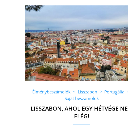
Élménybeszámolók
Lisszabon
Portugália
Saját beszámolók
LISSZABON, AHOL EGY HÉTVÉGE N
ELÉG!