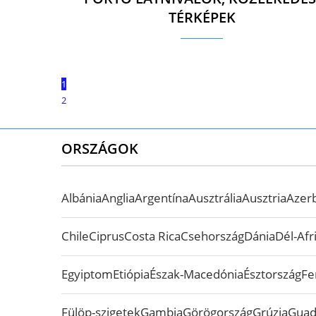
TÉRKÉPEK
1
2
ORSZÁGOK
Albánia
Anglia
Argentína
Ausztrália
Ausztria
Azer
Chile
Ciprus
Costa Rica
Csehország
Dánia
Dél-Afr
Egyiptom
Etiópia
Észak-Macedónia
Észtország
Fe
Fülöp-szigetek
Gambia
Görögország
Grúzia
Guad