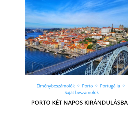
Élménybeszámolók
Porto
Portugália
Saját beszámolók
PORTO KÉT NAPOS KIRÁNDULÁSB