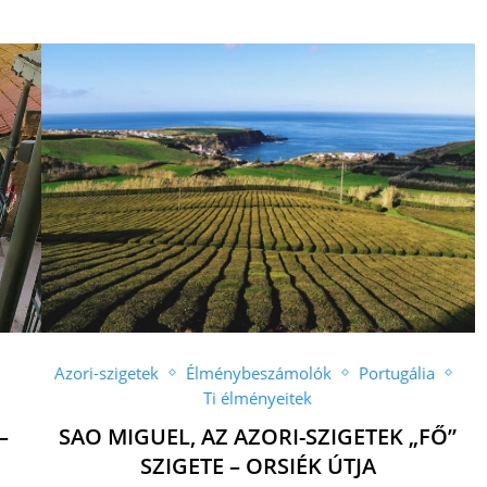
Azori-szigetek
Élménybeszámolók
Portugália
Ti élményeitek
–
SAO MIGUEL, AZ AZORI-SZIGETEK „FŐ”
SZIGETE – ORSIÉK ÚTJA