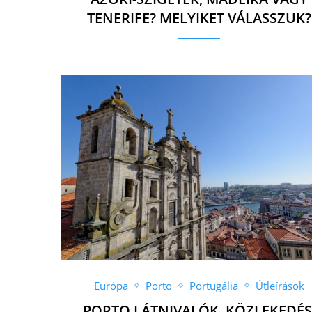
TENERIFE? MELYIKET VÁLASSZUK?
Európa
Porto
Portugália
Útleírások
PORTO LÁTNIVALÓK, KÖZLEKEDÉS