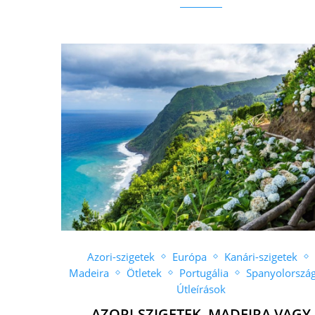
Azori-szigetek
Európa
Kanári-szigetek
Madeira
Ötletek
Portugália
Spanyolorszá
Útleírások
AZORI-SZIGETEK, MADEIRA VAGY