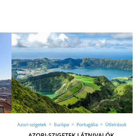
Azori-szigetek
Európa
Portugália
Útleírások
,
AZORI-SZIGETEK LÁTNIVALÓK,