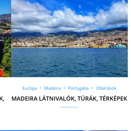
Európa
Madeira
Portugália
Útleírások
K,
MADEIRA LÁTNIVALÓK, TÚRÁK, TÉRKÉPEK