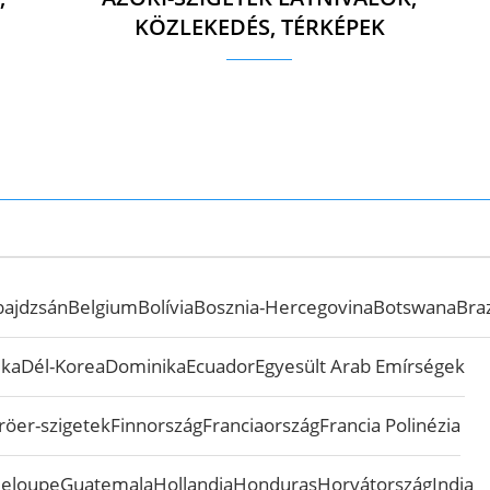
KÖZLEKEDÉS, TÉRKÉPEK
bajdzsán
Belgium
Bolívia
Bosznia-Hercegovina
Botswana
Braz
ika
Dél-Korea
Dominika
Ecuador
Egyesült Arab Emírségek
röer-szigetek
Finnország
Franciaország
Francia Polinézia
eloupe
Guatemala
Hollandia
Honduras
Horvátország
India