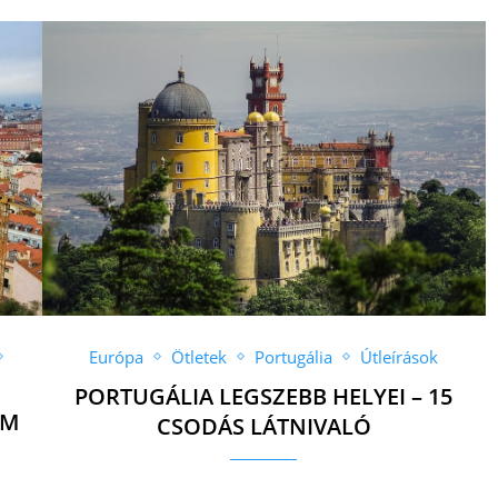
Európa
Ötletek
Portugália
Útleírások
PORTUGÁLIA LEGSZEBB HELYEI – 15
EM
CSODÁS LÁTNIVALÓ