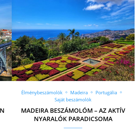
Élménybeszámolók
Madeira
Portugália
Saját beszámolók
AN
MADEIRA BESZÁMOLÓM – AZ AKTÍV
NYARALÓK PARADICSOMA