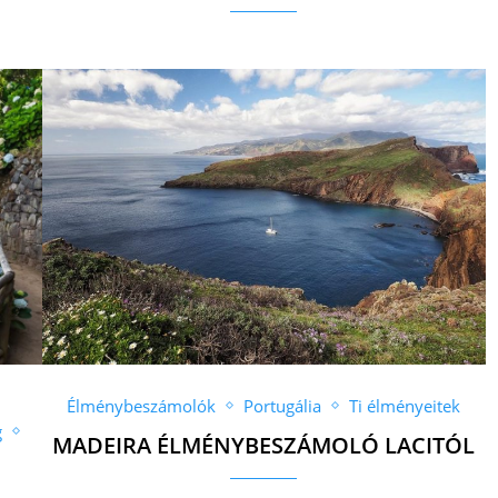
Élménybeszámolók
Portugália
Ti élményeitek
g
MADEIRA ÉLMÉNYBESZÁMOLÓ LACITÓL