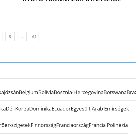
3
…
65
bajdzsán
Belgium
Bolívia
Bosznia-Hercegovina
Botswana
Braz
ika
Dél-Korea
Dominika
Ecuador
Egyesült Arab Emírségek
röer-szigetek
Finnország
Franciaország
Francia Polinézia