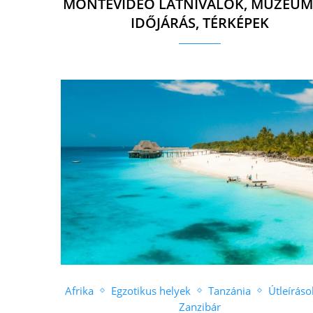
MONTEVIDEO LÁTNIVALÓK, MÚZEUM
IDŐJÁRÁS, TÉRKÉPEK
Afrika
Egzotikus helyek
Tanzánia
Útleíráso
Zanzibár