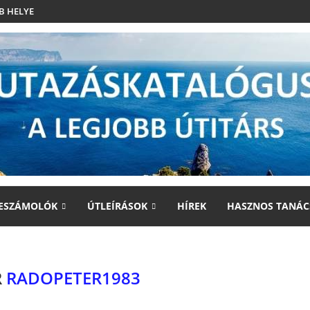
B HELYE
ESZÁMOLÓK
ÚTLEÍRÁSOK
HÍREK
HASZNOS TANÁC
R
RADOPETER1983