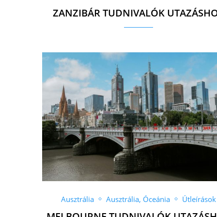
ZANZIBÁR TUDNIVALÓK UTAZÁSH
Ausztrália
Ausztrália, Óceánia
Útleírások
MELBOURNE TUDNIVALÓK UTAZÁS