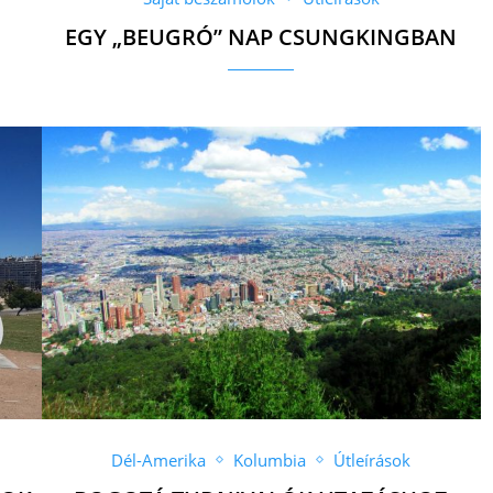
EGY „BEUGRÓ” NAP CSUNGKINGBAN
Dél-Amerika
Kolumbia
Útleírások