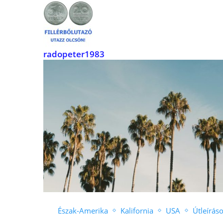
radopeter1983
Észak-Amerika
Kalifornia
USA
Útleírás