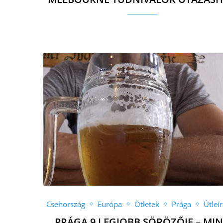
Csehország
Európa
Ötletek
Prága
Útleí
PRÁGA 9 LEGJOBB SÖRÖZŐJE – MI