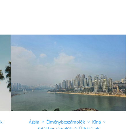
ok
Ázsia
Élménybeszámolók
Kína
Saját beszámolók
Útleírások