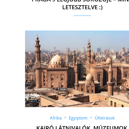
LETESZTELVE :)
Afrika
Egyiptom
Útleírások
KAIRÓ LÁTNIVALÓK, MÚZEUMOK,