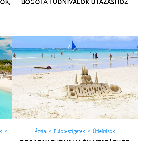
OK,
BOGOTÁ TUDNIVALÓK UTAZÁSHOZ
k
Ázsia
Fülöp-szigetek
Útleírások