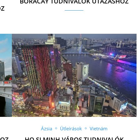
BORACAY TUDNIVALÓK UTAZÁSHOZ
OZ
Ázsia
Útleírások
Vietnám
HOZ
HO SI MINH-VÁROS TUDNIVALÓK