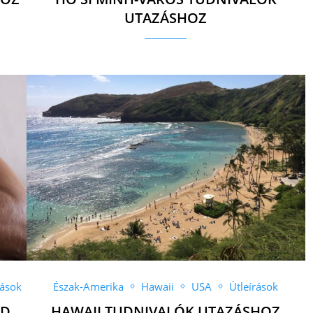
UTAZÁSHOZ
rások
Észak-Amerika
Hawaii
USA
Útleírások
ND
HAWAII TUDNIVALÓK UTAZÁSHOZ