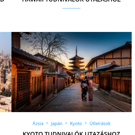
Ázsia
Japán
Kyoto
Útleírások
KYOTO TUDNIVALÓK UTAZÁSHOZ