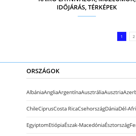
IDŐJÁRÁS, TÉRKÉPEK
1
2
ORSZÁGOK
Albánia
Anglia
Argentína
Ausztrália
Ausztria
Azer
Chile
Ciprus
Costa Rica
Csehország
Dánia
Dél-Afr
Egyiptom
Etiópia
Észak-Macedónia
Észtország
Fe