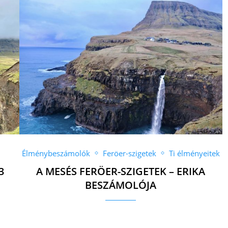
Élménybeszámolók
Feröer-szigetek
Ti élményeitek
3
A MESÉS FERÖER-SZIGETEK – ERIKA
BESZÁMOLÓJA