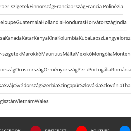
röer-szigetek
Finnország
Franciaország
Francia Polinézia
eloupe
Guatemala
Hollandia
Honduras
Horvátország
India
sa
Kanada
Katar
Kenya
Kína
Kolumbia
Kuba
Laosz
Lengyelorsz
-szigetek
Marokkó
Mauritius
Málta
Mexikó
Mongólia
Monten
zország
Oroszország
Örményország
Peru
Portugália
Románi
ka
Svájc
Svédország
Szerbia
Szingapúr
Szlovákia
Szlovénia
Tha
gisztán
Vietnám
Wales
FACEBOOK
PINTEREST
YOUTUBE