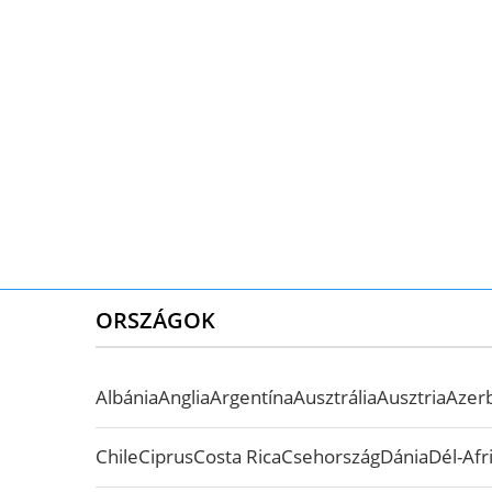
ORSZÁGOK
Albánia
Anglia
Argentína
Ausztrália
Ausztria
Azer
Chile
Ciprus
Costa Rica
Csehország
Dánia
Dél-Afr