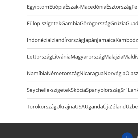
Egyiptom
Etiópia
Észak-Macedónia
Észtország
Fe
Fülöp-szigetek
Gambia
Görögország
Grúzia
Guad
Indonézia
Izland
Írország
Japán
Jamaica
Kambodz
Lettország
Litvánia
Magyarország
Malajzia
Maldív
Namíbia
Németország
Nicaragua
Norvégia
Olas
Seychelle-szigetek
Skócia
Spanyolország
Srí Lan
Törökország
Ukrajna
USA
Uganda
Új-Zéland
Üzbe