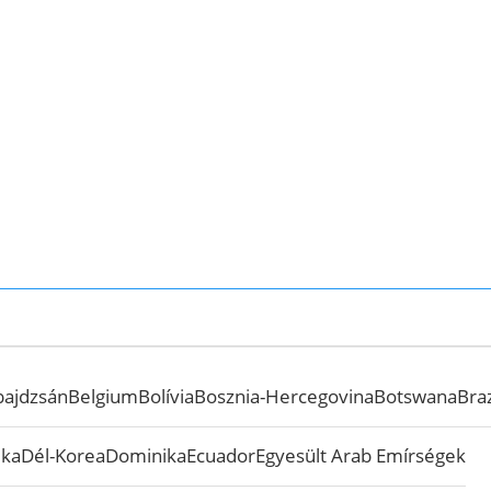
bajdzsán
Belgium
Bolívia
Bosznia-Hercegovina
Botswana
Braz
ika
Dél-Korea
Dominika
Ecuador
Egyesült Arab Emírségek