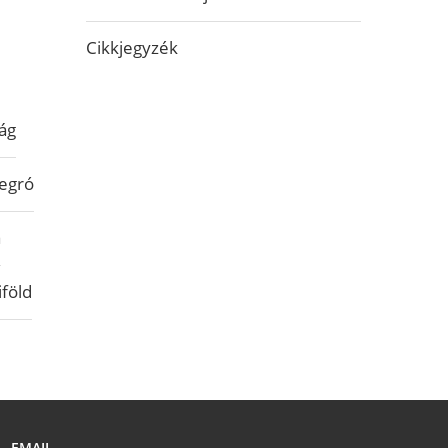
Cikkjegyzék
ág
egró
a
iföld
EMAIL