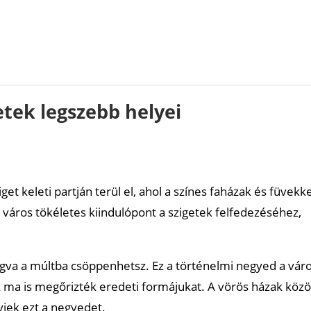
etek legszebb helyei
et keleti partján terül el, ahol a színes faházak és füvekke
A város tökéletes kiindulópont a szigetek felfedezéséhez,
ngva a múltba csöppenhetsz. Ez a történelmi negyed a vár
k ma is megőrizték eredeti formájukat. A vörös házak közö
yiek ezt a negyedet.