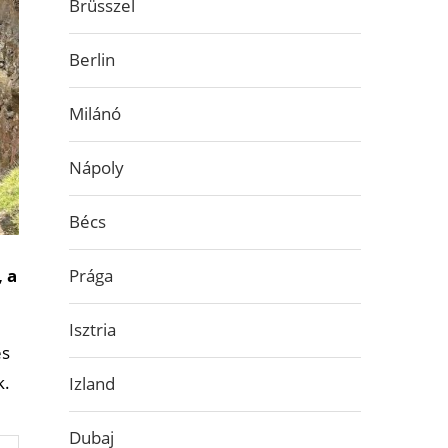
Brüsszel
Berlin
Milánó
Nápoly
Bécs
, a
Prága
Isztria
s
k.
Izland
Dubaj