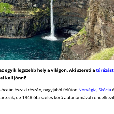
 egyik legszebb hely a világon. Aki szereti a
túrázást
l kell jönni!
i-óceán északi részén, nagyjából félúton
Norvégia
,
Skócia
é
artozik, de 1948 óta széles körű autonómiával rendelkezi