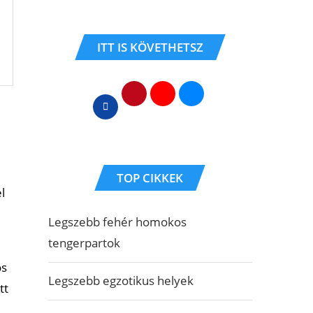
ITT IS KÖVETHETSZ
TOP CIKKEK
l
Legszebb fehér homokos
tengerpartok
os
Legszebb egzotikus helyek
tt