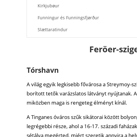
Kirkjubøur
Funningur és Funningsfjørður
Slættaratindur
Drangarnir
Feröer-szig
Ajánlott cikkek
Tórshavn
A világ egyik legkisebb fővárosa a Streymoy-szig
borított tetők varázslatos látványt nyújtanak. 
miközben maga is rengeteg élményt kínál.
A Tinganes óváros szűk sikátorai között bolyo
legrégebbi része, ahol a 16-17. századi faháza
sétálva megérted, miért szeretik annyira a hel