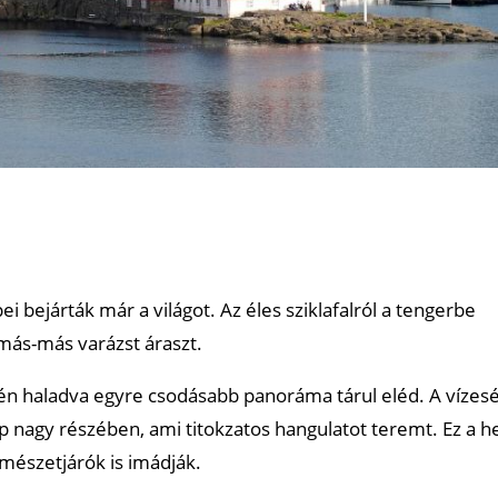
pei bejárták már a világot. Az éles sziklafalról a tengerbe
ás-más varázst áraszt.
tén haladva egyre csodásabb panoráma tárul eléd. A vízes
p nagy részében, ami titokzatos hangulatot teremt. Ez a h
mészetjárók is imádják.