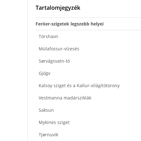
Tartalomjegyzék
Feröer-szigetek legszebb helyei
Tórshavn
Múlafossur-vízesés
Sørvágsvatn-tó
Gjógv
Kalsoy sziget és a Kallur-világítótorony
Vestmanna madársziklák
Saksun
Mykines sziget
Tjørnuvík