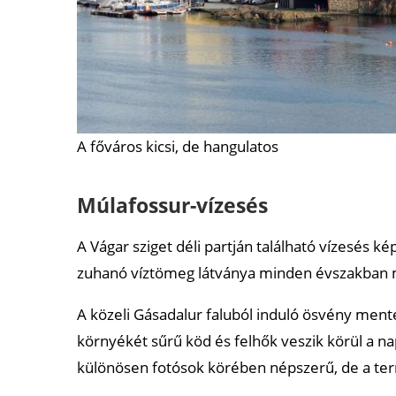
A főváros kicsi, de hangulatos
Múlafossur-vízesés
A Vágar sziget déli partján található vízesés ké
zuhanó víztömeg látványa minden évszakban m
A közeli Gásadalur faluból induló ösvény men
környékét sűrű köd és felhők veszik körül a na
különösen fotósok körében népszerű, de a ter