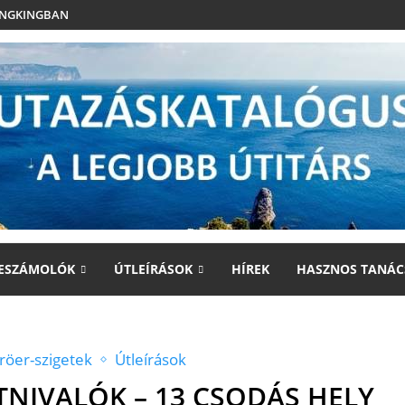
UNGKINGBAN
ESZÁMOLÓK
ÚTLEÍRÁSOK
HÍREK
HASZNOS TANÁC
röer-szigetek
Útleírások
TNIVALÓK – 13 CSODÁS HELY