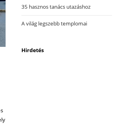
35 hasznos tanács utazáshoz
A világ legszebb templomai
Hirdetés
és
ely