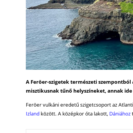
A Feröer-szigetek természeti szempontból az
misztikusnak tűnő helyszíneket, annak ide e
Feröer vulkáni eredetű szigetcsoport az Atlant
Izland
között. A középkor óta lakott,
Dániához
t