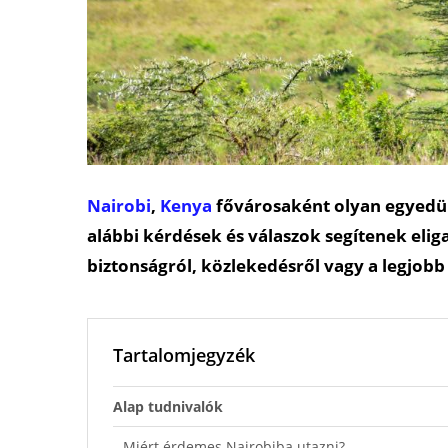
Nairobi
,
Kenya
fővárosaként olyan egyedülá
alábbi kérdések és válaszok segítenek elig
biztonságról, közlekedésről vagy a legjobb 
Tartalomjegyzék
Alap tudnivalók
Miért érdemes Nairobiba utazni?