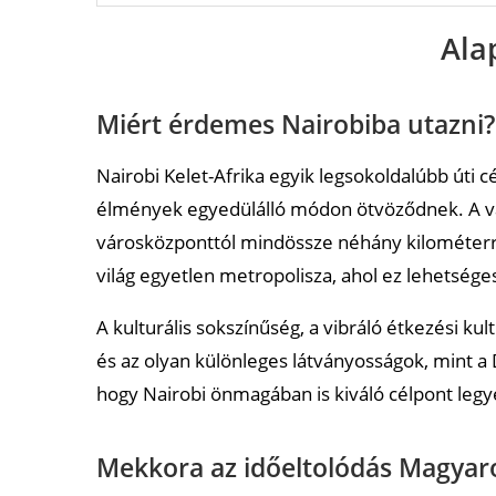
Hogyan juthatok be a repülőtérről Nairobi közpo
Ala
Mi a legkényelmesebb közlekedési mód Nairobi
Szállás és biztonság
Miért érdemes Nairobiba utazni?
Biztonságos város Nairobi?
Nairobi Kelet-Afrika egyik legsokoldalúbb úti c
Melyik városrészek számítanak biztonságosnak?
élmények egyedülálló módon ötvöződnek. A vár
városközponttól mindössze néhány kilométerre o
Éjszaka mennyire biztonságos?
világ egyetlen metropolisza, ahol ez lehetsége
Melyik környéken érdemes megszállni Nairobib
A kulturális sokszínűség, a vibráló étkezési k
Egészségügyi tudnivalók
és az olyan különleges látványosságok, mint a
Kötelező oltások szükségesek Nairobiba utazásh
hogy Nairobi önmagában is kiváló célpont legye
Iható a csapvíz Nairobiban?
Mekkora az időeltolódás Magyar
Élmények