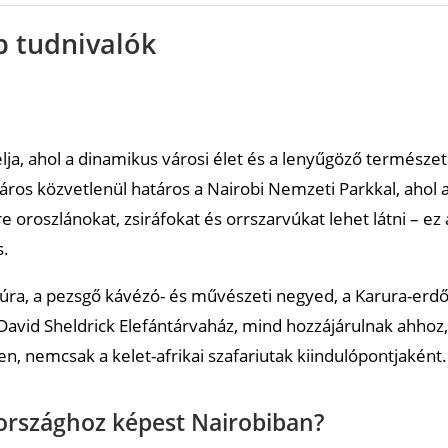
ntjába?
p tudnivalók
ban?
élja, ahol a dinamikus városi élet és a lenyűgöző természet
os közvetlenül határos a Nairobi Nemzeti Parkkal, ahol 
roszlánokat, zsiráfokat és orrszarvúkat lehet látni – ez 
s.
an?
ultúra, a pezsgő kávézó- és művészeti negyed, a Karura-erd
 David Sheldrick Elefántárvaház, mind hozzájárulnak ahhoz,
oz?
n, nemcsak a kelet-afrikai szafariutak kiindulópontjaként.
országhoz képest Nairobiban?