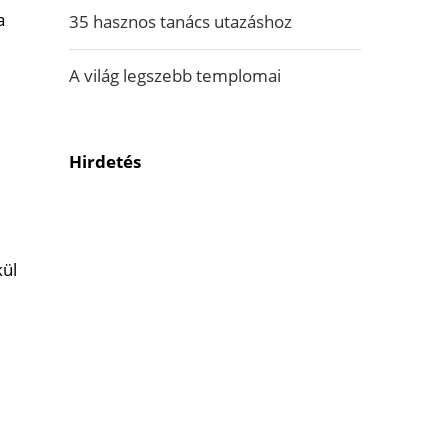
a
35 hasznos tanács utazáshoz
A világ legszebb templomai
Hirdetés
kül