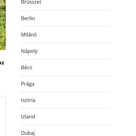
Brüsszel
Berlin
Milánó
Nápoly
Az
Bécs
Prága
Isztria
Izland
Dubaj