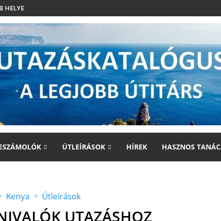
B HELYE
ESZÁMOLÓK
ÚTLEÍRÁSOK
HÍREK
HASZNOS TANÁC
Kenya
Útleírások
NIVALÓK UTAZÁSHOZ