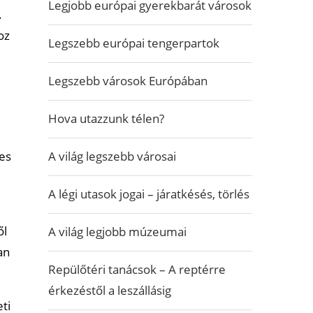
Legjobb európai gyerekbarát városok
.
oz
Legszebb európai tengerpartok
Legszebb városok Európában
Hova utazzunk télen?
A világ legszebb városai
des
A légi utasok jogai – járatkésés, törlés
ől
A világ legjobb múzeumai
an
Repülőtéri tanácsok – A reptérre
érkezéstől a leszállásig
ti