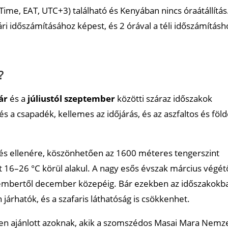
 Time, EAT, UTC+3) található és Kenyában nincs óraátállítás
i időszámításához képest, és 2 órával a téli időszámításh
iban?
irobiban?
?
ár
és a
júliustól szeptember
közötti száraz időszakok
s a csapadék, kellemes az időjárás, és az aszfaltos és föl
kvés ellenére, köszönhetően az 1600 méteres tengerszint
 16–26 °C körül alakul. A nagy esős évszak március végét
ovembertől december közepéig. Bár ezekben az időszakokb
járhatók, és a szafaris láthatóság is csökkenhet.
sen ajánlott azoknak, akik a szomszédos Masai Mara Nemze