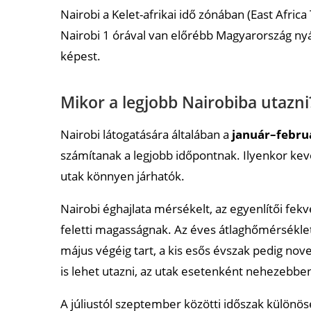
Mik a kötelező látnivalók Nairobiban?
Nairobi a Kelet-afrikai idő zónában (East Africa
Nairobi 1 órával van előrébb Magyarország nyár
Melyek a legnépszerűbb ételek és italok Nairob
képest.
Milyen fontos ünnepek és fesztiválok vannak Na
Ajánlott cikkek
Mikor a legjobb Nairobiba utazni
Nairobi látogatására általában a
január–febru
számítanak a legjobb időpontnak. Ilyenkor kevé
utak könnyen járhatók.
Nairobi éghajlata mérsékelt, az egyenlítői fe
feletti magasságnak. Az éves átlaghőmérséklet
május végéig tart, a kis esős évszak pedig n
is lehet utazni, az utak esetenként nehezebben 
A júliustól szeptember közötti időszak különö