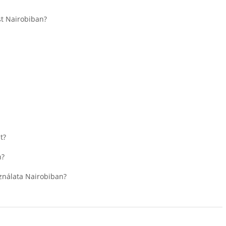
t Nairobiban?
t?
n?
ználata Nairobiban?