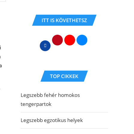
ITT IS KÖVETHETSZ
i
a
a
TOP CIKKEK
ő
Legszebb fehér homokos
tengerpartok
Legszebb egzotikus helyek