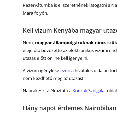
Rezervátumba is el szeretnének látogatni a Nag
Mara folyón.
Kell vízum Kenyába magyar uta
Nem,
magyar állampolgároknak nincs szü
eleje óta bevezette az elektronikus vízumrends
utazás előtt online kell igényelni.
A vízum igénylése
ezen
a hivatalos oldalon tör
nem kezdhető meg az utazás!
Naprakész tájékoztató a
Konzuli Szolgálat
oldal
Hány napot érdemes Nairobiban 