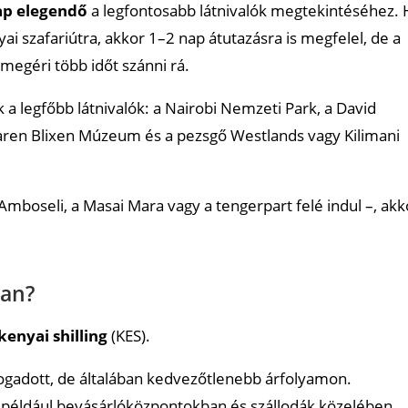
ap elegendő
a legfontosabb látnivalók megtekintéséhez. 
i szafariútra, akkor 1–2 nap átutazásra is megfelel, de a
megéri több időt szánni rá.
 a legfőbb látnivalók: a Nairobi Nemzeti Park, a David
 Karen Blixen Múzeum és a pezsgő Westlands vagy Kilimani
mboseli, a Masai Mara vagy a tengerpart felé indul –, akk
ban?
kenyai shilling
(KES).
lfogadott, de általában kedvezőtlenebb árfolyamon.
például bevásárlóközpontokban és szállodák közelében.