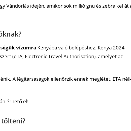
y Vándorlás idején, amikor sok millió gnu és zebra kel át 
zóknak?
kségük vízumra
Kenyába való belépéshez. Kenya 2024
zert (eTA, Electronic Travel Authorisation), amelyet az
ténik. A légitársaságok ellenőrzik ennek meglétét, ETA nél
án érhető el!
tölteni?