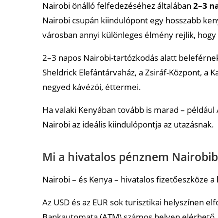
Nairobi önálló felfedezéséhez általában
2–3 n
Nairobi csupán kiindulópont egy hosszabb kenya
városban annyi különleges élmény rejlik, hogy 
2–3 napos Nairobi-tartózkodás alatt beleférnek
Sheldrick Elefántárvaház, a Zsiráf-Központ, a
negyed kávézói, éttermei.
Ha valaki Kenyában tovább is marad – például A
Nairobi az ideális kiindulópontja az utazásnak.
Mi a hivatalos pénznem Nairobi
Nairobi – és Kenya – hivatalos fizetőeszköze a
Az USD és az EUR sok turisztikai helyszínen e
Bankautomata (ATM) számos helyen elérhető, 