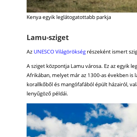
Kenya egyik leglátogatottabb parkja
Lamu-sziget
Az
UNESCO Világörökség
részeként ismert szig
A sziget központja Lamu városa. Ez az egyik le
Afrikában, melyet már az 1300-as években is l
korallkőből és mangófafából épült házairól, val
lenyűgöző példái.