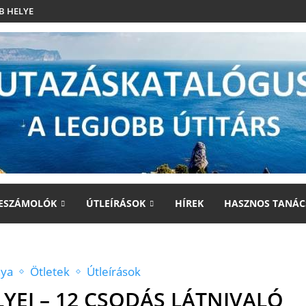
B HELYE
ESZÁMOLÓK
ÚTLEÍRÁSOK
HÍREK
HASZNOS TANÁC
ya
Ötletek
Útleírások
YEI – 12 CSODÁS LÁTNIVALÓ