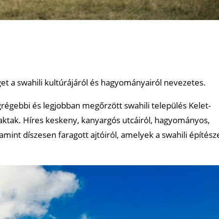
et a swahili kultúrájáról és hagyományairól nevezetes.
grégebbi és legjobban megőrzött swahili település Kelet-
aktak. Híres keskeny, kanyargós utcáiról, hagyományos,
amint díszesen faragott ajtóiról, amelyek a swahili építész