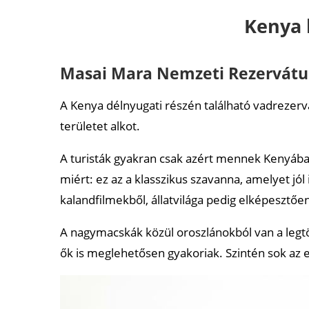
Ajánlott cikkek
Kenya 
Masai Mara Nemzeti Rezervát
A Kenya délnyugati részén található vadrezer
területet alkot.
A turisták gyakran csak azért mennek Kenyába,
miért: ez az a klasszikus szavanna, amelyet jó
kalandfilmekből, állatvilága pedig elképesztő
A nagymacskák közül oroszlánokból van a legt
ők is meglehetősen gyakoriak. Szintén sok az ele