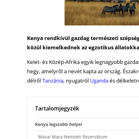
Kenya rendkívül gazdag természeti szépség
közül kiemelkednek az egzotikus állatokk
Kelet- és Közép-Afrika egyik legnagyobb gaz
hegy, amelyről a nevét kapta az ország. Észak
délről
Tanzánia
, nyugatról
Uganda
és délkeletrő
Tartalomjegyzék
Kenya legszebb helyei
Masai Mara Nemzeti Rezervátum