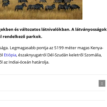
ekben és változatos látnivalókban. A látványosságok
al rendelkező parkok.
dasága. Legmagasabb pontja az 5199 méter magas Kenya-
ról
Etiópia
, északnyugatról Dél-Szudán keletről Szomália,
l az Indiai-óceán határolja.