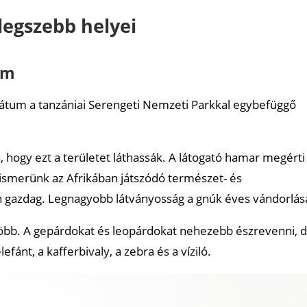
legszebb helyei
um
vátum a tanzániai Serengeti Nemzeti Parkkal egybefüggő
 hogy ezt a területet láthassák. A látogató hamar megérti
l ismerünk az Afrikában játszódó természet- és
en gazdag. Legnagyobb látványosság a gnúk éves vándorlás
öbb. A gepárdokat és leopárdokat nehezebb észrevenni, 
fánt, a kafferbivaly, a zebra és a víziló.