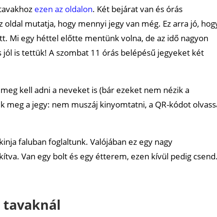
 tavakhoz
ezen az oldalon
. Két bejárat van és órás
 oldal mutatja, hogy mennyi jegy van még. Ez arra jó, hog
t. Mi egy héttel előtte mentünk volna, de az idő nagyon
és jól is tettük! A szombat 11 órás belépésű jegyeket két
n meg kell adni a neveket is (bár ezeket nem nézik a
zik meg a jegy: nem muszáj kinyomtatni, a QR-kódot olvas
ukinja faluban foglaltunk. Valójában ez egy nagy
kítva. Van egy bolt és egy étterem, ezen kívül pedig csend
 tavaknál