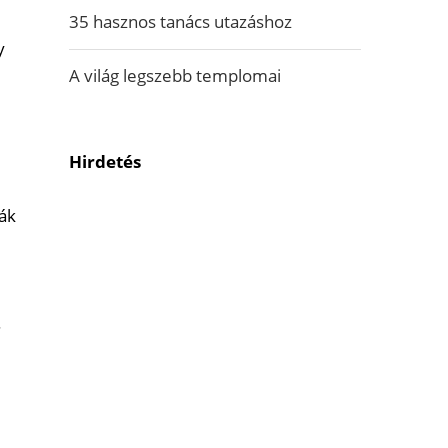
35 hasznos tanács utazáshoz
y
A világ legszebb templomai
Hirdetés
sák
.