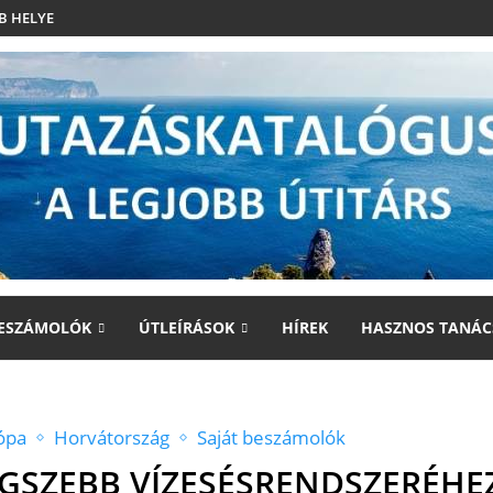
B HELYE
ESZÁMOLÓK
ÚTLEÍRÁSOK
HÍREK
HASZNOS TANÁC
ópa
Horvátország
Saját beszámolók
GSZEBB VÍZESÉSRENDSZERÉHEZ