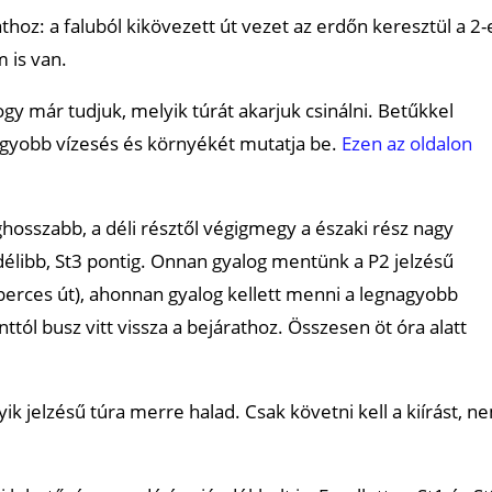
oz: a faluból kikövezett út vezet az erdőn keresztül a 2-
 is van.
y már tudjuk, melyik túrát akarjuk csinálni. Betűkkel
nagyobb vízesés és környékét mutatja be.
Ezen az oldalon
eghosszabb, a déli résztől végigmegy a északi rész nagy
egdélibb, St3 pontig. Onnan gyalog mentünk a P2 jelzésű
5 perces út), ahonnan gyalog kellett menni a legnagyobb
ttól busz vitt vissza a bejárathoz. Összesen öt óra alatt
ik jelzésű túra merre halad. Csak követni kell a kiírást, n