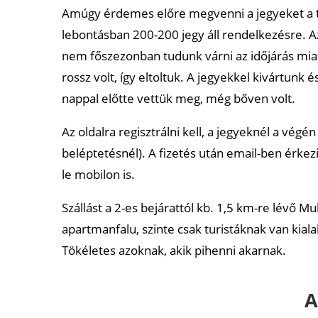
Amúgy érdemes előre megvenni a jegyeket a
lebontásban 200-200 jegy áll rendelkezésre. Az
nem főszezonban tudunk várni az időjárás miat
rossz volt, így eltoltuk. A jegyekkel kivártunk 
nappal előtte vettük meg, még bőven volt.
Az oldalra regisztrálni kell, a jegyeknél a végé
beléptetésnél). A fizetés után email-ben érke
le mobilon is.
Szállást a 2-es bejárattól kb. 1,5 km-re lévő M
apartmanfalu, szinte csak turistáknak van kiala
Tökéletes azoknak, akik pihenni akarnak.
A