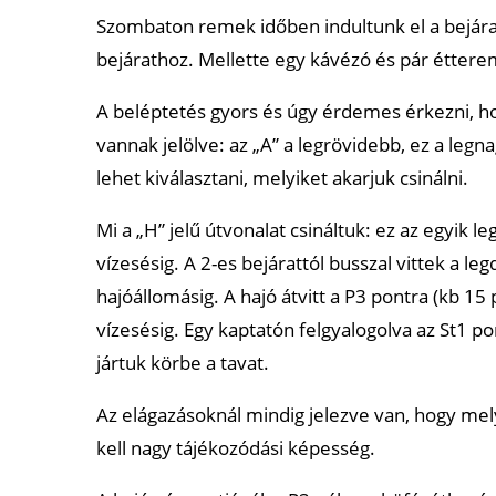
Szombaton remek időben indultunk el a bejárath
bejárathoz. Mellette egy kávézó és pár étterem
A beléptetés gyors és úgy érdemes érkezni, hog
vannak jelölve: az „A” a legrövidebb, ez a leg
lehet kiválasztani, melyiket akarjuk csinálni.
Mi a „H” jelű útvonalat csináltuk: ez az egyik l
vízesésig. A 2-es bejárattól busszal vittek a l
hajóállomásig. A hajó átvitt a P3 pontra (kb 1
vízesésig. Egy kaptatón felgyalogolva az St1 pon
jártuk körbe a tavat.
Az elágazásoknál mindig jelezve van, hogy mely
kell nagy tájékozódási képesség.