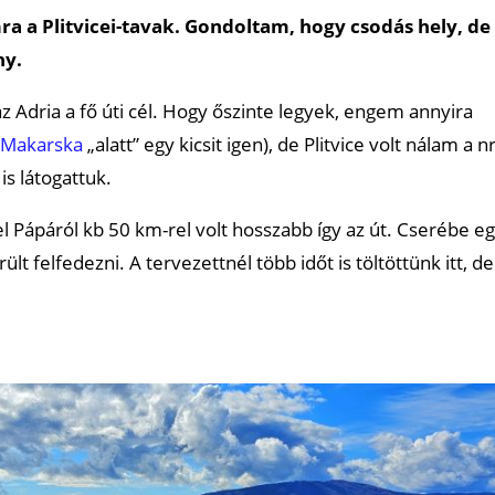
a a Plitvicei-tavak. Gondoltam, hogy csodás hely, de
ny.
z Adria a fő úti cél. Hogy őszinte legyek, engem annyira
Makarska
„alatt” egy kicsit igen), de Plitvice volt nálam a n
s látogattuk.
 Pápáról kb 50 km-rel volt hosszabb így az út. Cserébe e
lt felfedezni. A tervezettnél több időt is töltöttünk itt, de