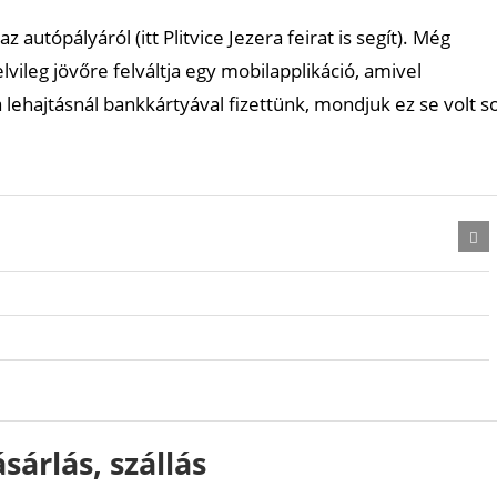
az autópályáról (itt Plitvice Jezera feirat is segít). Még
lvileg jövőre felváltja egy mobilapplikáció, amivel
 a lehajtásnál bankkártyával fizettünk, mondjuk ez se volt s
sárlás, szállás