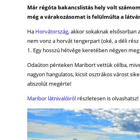
Már régóta bakancslistás hely volt számomr
még a várakozásomat is felülmúlta a látvá
Ha
Horvátország
, akkor sokaknak elsősorban a
nem vonz a horvát tengerpart (oké, a déli rész
1. Egy hosszú hétvége keretében négyen meg i
Odaúton pénteken Maribort vettük célba, mivel
nagyon hangulatos, kicsit osztrákos várost sikerü
abszolút megérte!
Maribor látnivalóiról
részletesen is olvashatsz!