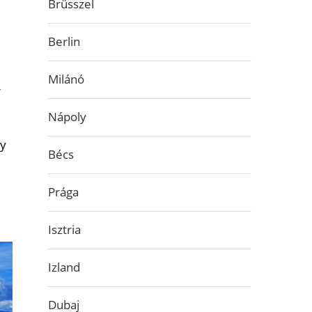
Brüsszel
Berlin
Milánó
r
Nápoly
gy
Bécs
Prága
Isztria
Izland
Dubaj