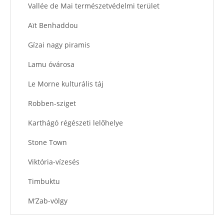
Vallée de Mai természetvédelmi terület
Aït Benhaddou
Gízai nagy piramis
Lamu óvárosa
Le Morne kulturális táj
Robben-sziget
Karthágó régészeti lelőhelye
Stone Town
Viktória-vízesés
Timbuktu
M’Zab-völgy
Namíbiai homoktenger