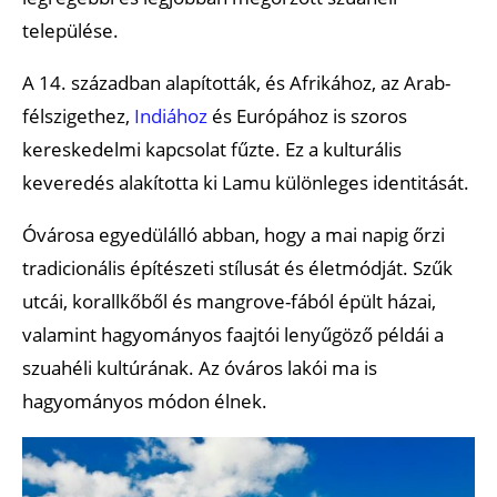
települése.
A 14. században alapították, és Afrikához, az Arab-
félszigethez,
Indiához
és Európához is szoros
kereskedelmi kapcsolat fűzte. Ez a kulturális
keveredés alakította ki Lamu különleges identitását.
Óvárosa egyedülálló abban, hogy a mai napig őrzi
tradicionális építészeti stílusát és életmódját. Szűk
utcái, korallkőből és mangrove-fából épült házai,
valamint hagyományos faajtói lenyűgöző példái a
szuahéli kultúrának. Az óváros lakói ma is
hagyományos módon élnek.