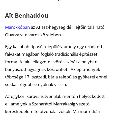
Aït Benhaddou
Marokkóban
az Atlasz-hegység déli lejtőin található
Ouarzazate város közelében.
Egy kashbah-típusú település, amely egy erődített
falvakat magában foglaló tradicionális építészeti
forma. A falu jellegzetes vörös színét a helyben
bányászott agyagnak köszönheti. Az építmények
többsége 17. századi, bár a település gyökerei ennél
sokkal régebbre nyúlnak vissza.
Az egykori karavánútvonalak mentén helyezkedett
el, amelyek a Szaharától Marrákesig vezető
kereskedelem fő útvonalai voltak. Ma már ritkán