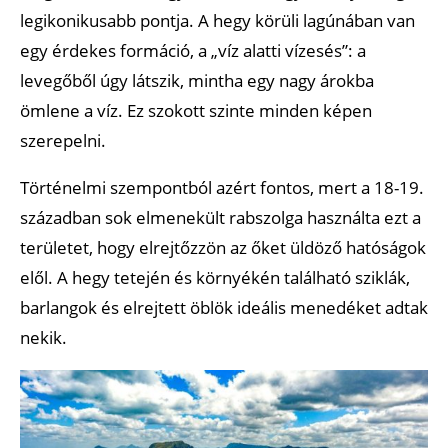
legikonikusabb pontja. A hegy körüli lagúnában van
egy érdekes formáció, a „víz alatti vízesés”: a
levegőből úgy látszik, mintha egy nagy árokba
ömlene a víz. Ez szokott szinte minden képen
szerepelni.
Történelmi szempontból azért fontos, mert a 18-19.
században sok elmenekült rabszolga használta ezt a
területet, hogy elrejtőzzön az őket üldöző hatóságok
elől. A hegy tetején és környékén található sziklák,
barlangok és elrejtett öblök ideális menedéket adtak
nekik.