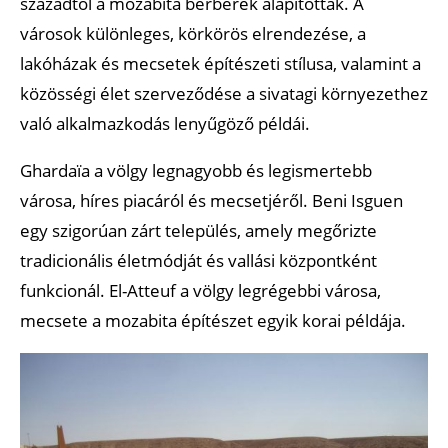
századtól a mozabita berberek alapították. A
városok különleges, körkörös elrendezése, a
lakóházak és mecsetek építészeti stílusa, valamint a
közösségi élet szerveződése a sivatagi környezethez
való alkalmazkodás lenyűgöző példái.
Ghardaïa a völgy legnagyobb és legismertebb
városa, híres piacáról és mecsetjéről. Beni Isguen
egy szigorúan zárt település, amely megőrizte
tradicionális életmódját és vallási központként
funkcionál. El-Atteuf a völgy legrégebbi városa,
mecsete a mozabita építészet egyik korai példája.