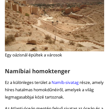
Egy oázisnál épültek a városok
Namíbiai homoktenger
Ez a különleges terület a
Namíb-sivatag
része, amely
híres hatalmas homokdűnéiről, amelyek a világ
legmagasabbjai közé tartoznak.
Az Atlanti-óceán mentén fekvő sivatag az óceán és a