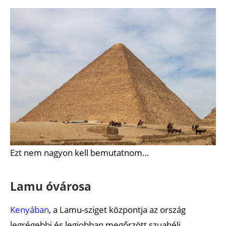
Ezt nem nagyon kell bemutatnom…
Lamu óvárosa
Kenyában
, a Lamu-sziget központja az ország
legrégebbi és legjobban megőrzött szuahéli