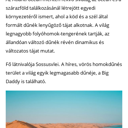
szárazföld találkozásánál létrejött egyedi
környezetéről ismert, ahol a köd és a szél által
formált dűnék lenyűgöző tájat alkotnak. A világ
legnagyobb folyóhomok-tengerének tartják, az
állandóan változó dűnék révén dinamikus és
változatos tájat mutat.
Fő látnivalója Sossusvlei. A híres, vörös homokdűnés
terület a világ egyik legmagasabb dűnéje, a Big
Daddy is található.