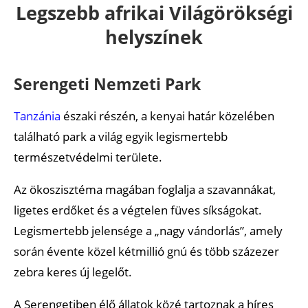
Legszebb afrikai Világörökségi
Okavango-delta
helyszínek
Serengeti Nemzeti Park
Tanzánia
északi részén, a kenyai határ közelében
található park a világ egyik legismertebb
természetvédelmi területe.
Az ökoszisztéma magában foglalja a szavannákat,
ligetes erdőket és a végtelen füves síkságokat.
Legismertebb jelensége a „nagy vándorlás”, amely
során évente közel kétmillió gnú és több százezer
zebra keres új legelőt.
A Serengetiben élő állatok közé tartoznak a híres