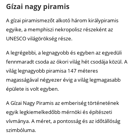
Gízai nagy piramis
A gízai piramismezőt alkotó három királypiramis
egyike, a memphiszi nekropolisz részeként az
UNESCO világörökség része.
A legrégebbi, a legnagyobb és egyben az egyedüli
fennmaradt csoda az ókori világ hét csodája közül. A
világ legnagyobb piramisa 147 méteres
magasságával négyezer évig a világ legmagasabb
épülete is volt egyben.
A Gízai Nagy Piramis az emberiség történetének
egyik legkiemelkedőbb mérnöki és építészeti
vívmánya. A méret, a pontosság és az időtállóság
szimbóluma.