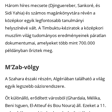
Három híres mecsete (Djinguereber, Sankoré, és
Sidi Yahia) és számos magánkönyvtára révén a
középkor egyik legfontosabb tanulmányi
helyszínévé vált. A Timbuktu-kéziratok a középkori
muszlim világ tudományos eredményeinek páratlan
dokumentumai, amelyeket több mint 700.000
példányban őriztek meg.
M’Zab-völgy
A Szahara északi részén, Algériában található a világ
egyik legszebb oázisrendszere.
Öt különálló, erődített városból (Ghardaïa, Mélika,
Beni Isguen, El-Atteuf és Bou Noura) áll. Ezeket a 11.