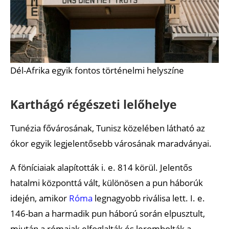
Dél-Afrika egyik fontos történelmi helyszíne
Karthágó régészeti lelőhelye
Tunézia fővárosának, Tunisz közelében látható az
ókor egyik legjelentősebb városának maradványai.
A föníciaiak alapították i. e. 814 körül. Jelentős
hatalmi központtá vált, különösen a pun háborúk
idején, amikor
Róma
legnagyobb riválisa lett. I. e.
146-ban a harmadik pun háború során elpusztult,
miután a rómaiak elfoglalták és lerombolták a