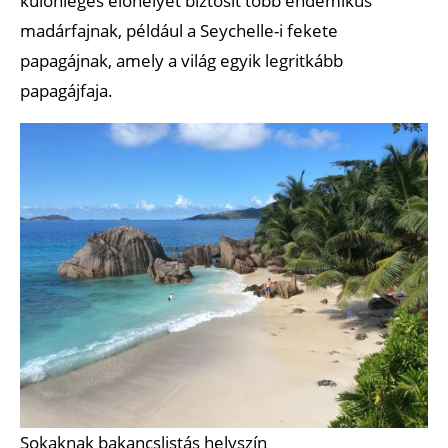
különleges élőhelyet biztosít több endemikus
madárfajnak, például a Seychelle-i fekete
papagájnak, amely a világ egyik legritkább
papagájfaja.
Sokaknak bakancslistás helyszín