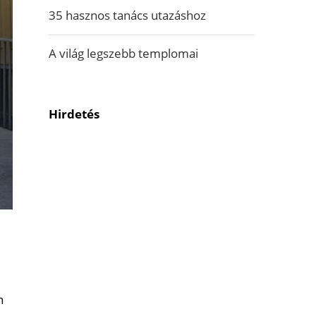
35 hasznos tanács utazáshoz
A világ legszebb templomai
Hirdetés
n