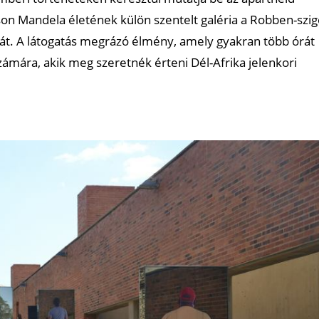
son Mandela életének külön szentelt galéria a Robben-szig
tját. A látogatás megrázó élmény, amely gyakran több órát
ámára, akik meg szeretnék érteni Dél-Afrika jelenkori