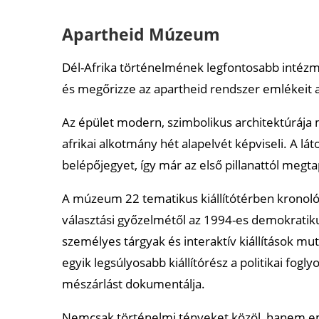
Apartheid Múzeum
Dél-Afrika történelmének legfontosabb intézm
és megőrizze az apartheid rendszer emlékeit 
Az épület modern, szimbolikus architektúrája
afrikai alkotmány hét alapelvét képviseli. A l
belépőjegyet, így már az első pillanattól megta
A múzeum 22 tematikus kiállítótérben kronológ
választási győzelmétől az 1994-es demokratik
személyes tárgyak és interaktív kiállítások mu
egyik legsúlyosabb kiállítórész a politikai fogly
mészárlást dokumentálja.
Nemcsak történelmi tényeket közöl, hanem em