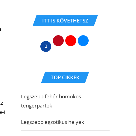
ITT IS KÖVETHETSZ
a
TOP CIKKEK
Legszebb fehér homokos
Az
tengerpartok
e-i
Legszebb egzotikus helyek