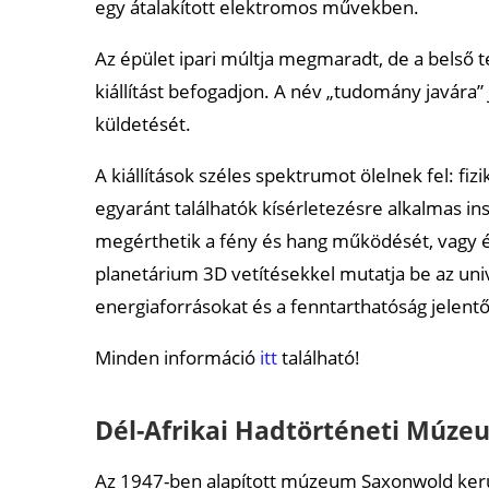
egy átalakított elektromos művekben.
Az épület ipari múltja megmaradt, de a belső te
kiállítást befogadjon. A név „tudomány javára
küldetését.
A kiállítások széles spektrumot ölelnek fel: fizi
egyaránt találhatók kísérletezésre alkalmas in
megérthetik a fény és hang működését, vagy 
planetárium 3D vetítésekkel mutatja be az un
energiaforrásokat és a fenntarthatóság jelent
Minden információ
itt
található!
Dél-Afrikai Hadtörténeti Múze
Az 1947-ben alapított múzeum Saxonwold kerüle