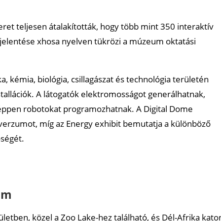
ret teljesen átalakították, hogy több mint 350 interaktív
” jelentése xhosa nyelven tükrözi a múzeum oktatási
ka, kémia, biológia, csillagászat és technológia területén
stallációk. A látogatók elektromosságot generálhatnak,
éppen robotokat programozhatnak. A Digital Dome
iverzumot, míg az Energy exhibit bemutatja a különböző
őségét.
um
tben, közel a Zoo Lake-hez található, és Dél-Afrika kato