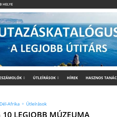
B HELYE
ESZÁMOLÓK
ÚTLEÍRÁSOK
HÍREK
HASZNOS TANÁC
Dél-Afrika
Útleírások
 10 LEGJOBB MÚZEUMA