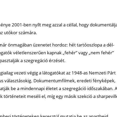
énye 2001-ben nyílt meg azzal a céllal, hogy dokumentálj
az utókor számára.
 már önmagában üzenetet hordoz: hét tartóoszlopa a dél-
átogatók véletlenszerűen kapnak „fehér” vagy „nem fehér”
pasztalják a szegregáció érzését.
iailag vezeti végig a látogatókat az 1948-as Nemzeti Párt
us választásokig. Dokumentumfilmek, eredeti fényképek,
tatják be a mindennapi életet a szegregáció időszakában. 
ok történeteit meséli el, míg egy másik szekció a sharpevill
beri történeteken keresztül mutatja be az apartheid