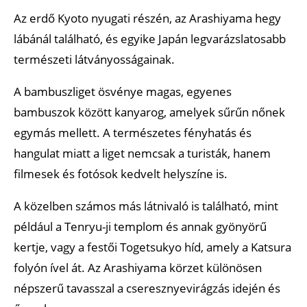
Az erdő Kyoto nyugati részén, az Arashiyama hegy
lábánál található, és egyike Japán legvarázslatosabb
természeti látványosságainak.
A bambuszliget ösvénye magas, egyenes
bambuszok között kanyarog, amelyek sűrűn nőnek
egymás mellett. A természetes fényhatás és
hangulat miatt a liget nemcsak a turisták, hanem
filmesek és fotósok kedvelt helyszíne is.
A közelben számos más látnivaló is található, mint
például a Tenryu-ji templom és annak gyönyörű
kertje, vagy a festői Togetsukyo híd, amely a Katsura
folyón ível át. Az Arashiyama körzet különösen
népszerű tavasszal a cseresznyevirágzás idején és