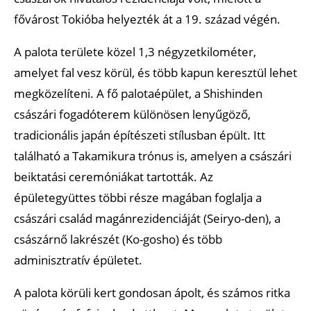
fővárost Tokióba helyezték át a 19. század végén.
A palota területe közel 1,3 négyzetkilométer,
amelyet fal vesz körül, és több kapun keresztül lehet
megközelíteni. A fő palotaépület, a Shishinden
császári fogadóterem különösen lenyűgöző,
tradicionális japán építészeti stílusban épült. Itt
található a Takamikura trónus is, amelyen a császári
beiktatási ceremóniákat tartották. Az
épületegyüttes többi része magában foglalja a
császári család magánrezidenciáját (Seiryo-den), a
császárnő lakrészét (Ko-gosho) és több
adminisztratív épületet.
A palota körüli kert gondosan ápolt, és számos ritka