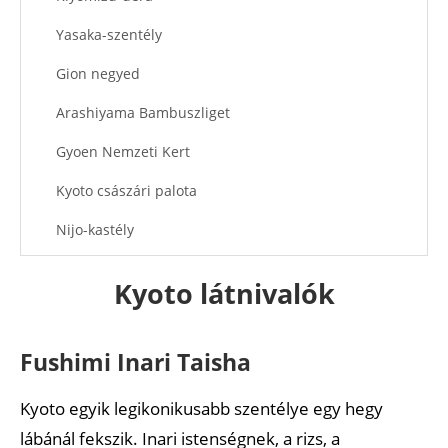
Yasaka-szentély
Gion negyed
Arashiyama Bambuszliget
Gyoen Nemzeti Kert
Kyoto császári palota
Nijo-kastély
Filozófusok útja
Kyoto látnivalók
Ginkaku-ji
Heian Jingu szentély
Fushimi Inari Taisha
Daigo-ji templom
Kyoto egyik legikonikusabb szentélye egy hegy
Kurama falu
lábánál fekszik. Inari istenségnek, a rizs, a