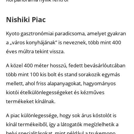
Nishiki Piac
Kyoto gasztronómiai paradicsoma, amelyet gyakran
a „város konyhájának” is neveznek, több mint 400
éves múltra tekint vissza.
A közel 400 méter hosszú, fedett bevásárlóutcában
több mint 100 kis bolt és stand sorakozik egymás
mellett, ahol friss alapanyagokat, hagyományos
kiotói ételkülönlegességeket és kézműves
termékeket kínálnak.
A piac különlegessége, hogy sok árus kóstolót is
kínál termékeiből, így a látogatók megízlelhetik a
helyi specialitásokat, mint például a tsukemono