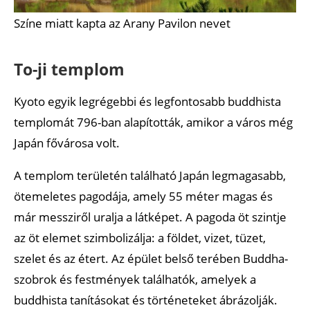
Színe miatt kapta az Arany Pavilon nevet
To-ji templom
Kyoto egyik legrégebbi és legfontosabb buddhista
templomát 796-ban alapították, amikor a város még
Japán fővárosa volt.
A templom területén található Japán legmagasabb,
ötemeletes pagodája, amely 55 méter magas és
már messziről uralja a látképet. A pagoda öt szintje
az öt elemet szimbolizálja: a földet, vizet, tüzet,
szelet és az étert. Az épület belső terében Buddha-
szobrok és festmények találhatók, amelyek a
buddhista tanításokat és történeteket ábrázolják.