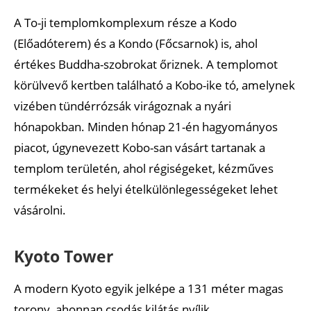
A To-ji templomkomplexum része a Kodo
(Előadóterem) és a Kondo (Főcsarnok) is, ahol
értékes Buddha-szobrokat őriznek. A templomot
körülvevő kertben található a Kobo-ike tó, amelynek
vizében tündérrózsák virágoznak a nyári
hónapokban. Minden hónap 21-én hagyományos
piacot, úgynevezett Kobo-san vásárt tartanak a
templom területén, ahol régiségeket, kézműves
termékeket és helyi ételkülönlegességeket lehet
vásárolni.
Kyoto Tower
A modern Kyoto egyik jelképe a 131 méter magas
torony, ahonnan csodás kilátás nyílik.