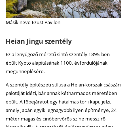
Másik neve Ezüst Pavilon
Heian Jingu szentély
Ez a lenyűgöző méretű sintó szentély 1895-ben
épült Kyoto alapításának 1100. évfordulójának
megünneplésére.
A szentély építészeti stílusa a Heian-korszak császári
palotáját idézi, bár annak kétharmados méretében
épült. A főbejáratot egy hatalmas torii kapu jelzi,
amely Japán egyik legnagyobb ilyen építménye, 24
méter magas és cinóbervörös színe messziről