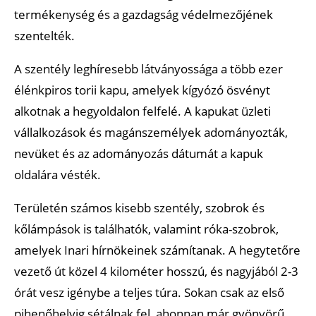
Szamuráj Ninja Múzeum
termékenység és a gazdagság védelmezőjének
szentelték.
Kyoto időjárása: mikor a legjobb ideutazni?
A szentély leghíresebb látványossága a több ezer
Legjobb időszak az utazásra:
élénkpiros torii kapu, amelyek kígyózó ösvényt
Interaktív és letölthető térképek
alkotnak a hegyoldalon felfelé. A kapukat üzleti
Ajánlott cikkek
vállalkozások és magánszemélyek adományozták,
nevüket és az adományozás dátumát a kapuk
oldalára vésték.
Területén számos kisebb szentély, szobrok és
kőlámpások is találhatók, valamint róka-szobrok,
amelyek Inari hírnökeinek számítanak. A hegytetőre
vezető út közel 4 kilométer hosszú, és nagyjából 2-3
órát vesz igénybe a teljes túra. Sokan csak az első
pihenőhelyig sétálnak fel, ahonnan már gyönyörű