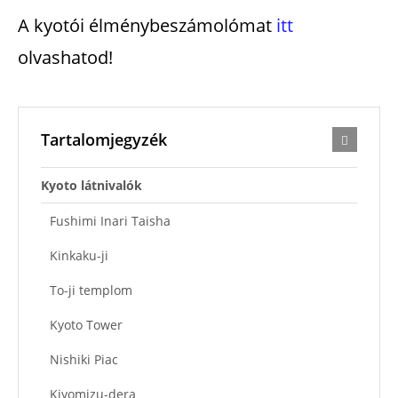
A kyotói élménybeszámolómat
itt
olvashatod!
Tartalomjegyzék
Kyoto látnivalók
Fushimi Inari Taisha
Kinkaku-ji
To-ji templom
Kyoto Tower
Nishiki Piac
Kiyomizu-dera