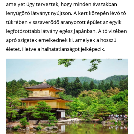
amelyet úgy terveztek, hogy minden évszakban
lenyűgöző látványt nyújtson. A kert közepén lévő tó
tükrében visszaverődő aranyozott épület az egyik
legfotózottabb látvány egész Japánban. A tó vizében
apró szigetek emelkednek ki, amelyek a hosszú
életet, illetve a halhatatlanságot jelképezik.