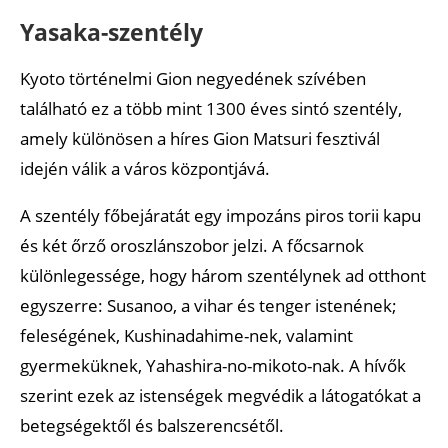
Yasaka-szentély
Kyoto történelmi Gion negyedének szívében
található ez a több mint 1300 éves sintó szentély,
amely különösen a híres Gion Matsuri fesztivál
idején válik a város központjává.
A szentély főbejáratát egy impozáns piros torii kapu
és két őrző oroszlánszobor jelzi. A főcsarnok
különlegessége, hogy három szentélynek ad otthont
egyszerre: Susanoo, a vihar és tenger istenének;
feleségének, Kushinadahime-nek, valamint
gyermeküknek, Yahashira-no-mikoto-nak. A hívők
szerint ezek az istenségek megvédik a látogatókat a
betegségektől és balszerencsétől.