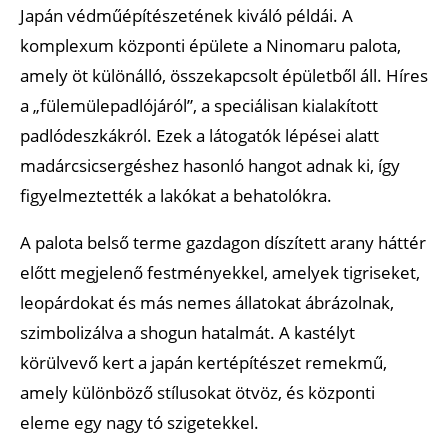
Japán védműépítészetének kiváló példái. A
komplexum központi épülete a Ninomaru palota,
amely öt különálló, összekapcsolt épületből áll. Híres
a „fülemülepadlójáról”, a speciálisan kialakított
padlódeszkákról. Ezek a látogatók lépései alatt
madárcsicsergéshez hasonló hangot adnak ki, így
figyelmeztették a lakókat a behatolókra.
A palota belső terme gazdagon díszített arany háttér
előtt megjelenő festményekkel, amelyek tigriseket,
leopárdokat és más nemes állatokat ábrázolnak,
szimbolizálva a shogun hatalmát. A kastélyt
körülvevő kert a japán kertépítészet remekmű,
amely különböző stílusokat ötvöz, és központi
eleme egy nagy tó szigetekkel.