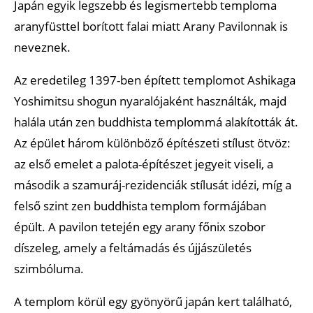
Japán egyik legszebb és legismertebb temploma
aranyfüsttel borított falai miatt Arany Pavilonnak is
neveznek.
Az eredetileg 1397-ben épített templomot Ashikaga
Yoshimitsu shogun nyaralójaként használták, majd
halála után zen buddhista templommá alakították át.
Az épület három különböző építészeti stílust ötvöz:
az első emelet a palota-építészet jegyeit viseli, a
második a szamuráj-rezidenciák stílusát idézi, míg a
felső szint zen buddhista templom formájában
épült. A pavilon tetején egy arany főnix szobor
díszeleg, amely a feltámadás és újjászületés
szimbóluma.
A templom körül egy gyönyörű japán kert található,