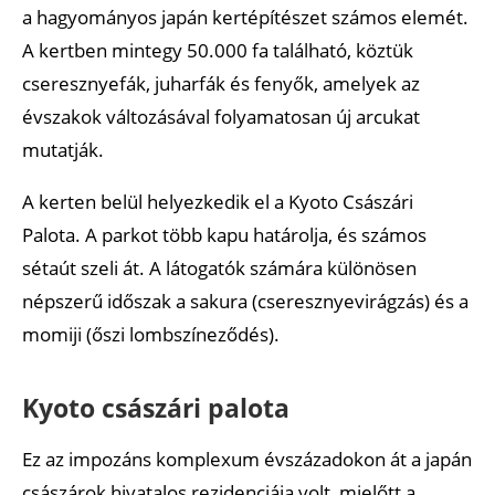
a hagyományos japán kertépítészet számos elemét.
A kertben mintegy 50.000 fa található, köztük
cseresznyefák, juharfák és fenyők, amelyek az
évszakok változásával folyamatosan új arcukat
mutatják.
A kerten belül helyezkedik el a Kyoto Császári
Palota. A parkot több kapu határolja, és számos
sétaút szeli át. A látogatók számára különösen
népszerű időszak a sakura (cseresznyevirágzás) és a
momiji (őszi lombszíneződés).
Kyoto császári palota
Ez az impozáns komplexum évszázadokon át a japán
császárok hivatalos rezidenciája volt, mielőtt a