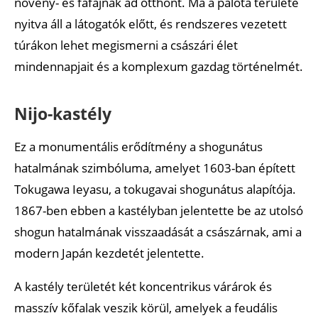
növény- és fafajnak ad otthont. Ma a palota területe
nyitva áll a látogatók előtt, és rendszeres vezetett
túrákon lehet megismerni a császári élet
mindennapjait és a komplexum gazdag történelmét.
Nijo-kastély
Ez a monumentális erődítmény a shogunátus
hatalmának szimbóluma, amelyet 1603-ban épített
Tokugawa Ieyasu, a tokugavai shogunátus alapítója.
1867-ben ebben a kastélyban jelentette be az utolsó
shogun hatalmának visszaadását a császárnak, ami a
modern Japán kezdetét jelentette.
A kastély területét két koncentrikus várárok és
masszív kőfalak veszik körül, amelyek a feudális