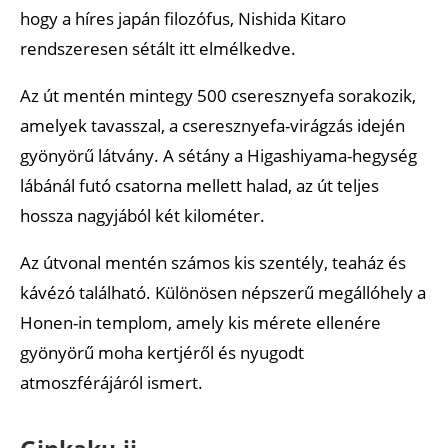
hogy a híres japán filozófus, Nishida Kitaro
rendszeresen sétált itt elmélkedve.
Az út mentén mintegy 500 cseresznyefa sorakozik,
amelyek tavasszal, a cseresznyefa-virágzás idején
gyönyörű látvány. A sétány a Higashiyama-hegység
lábánál futó csatorna mellett halad, az út teljes
hossza nagyjából két kilométer.
Az útvonal mentén számos kis szentély, teaház és
kávézó található. Különösen népszerű megállóhely a
Honen-in templom, amely kis mérete ellenére
gyönyörű moha kertjéről és nyugodt
atmoszférájáról ismert.