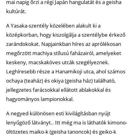
mai napig őrzi a régi Japán hangulatát és a geisha
kultúrát.
A Yasaka-szentély közelében alakult ki a
középkorban, hogy kiszolgálja a szentélybe érkező
zarándokokat. Napjainkban híres az aprólékosan
megőrzött machiya stílusú faházairól, amelyeket
keskeny, macskaköves utcák szegélyeznek.
Leghíresebb része a Hanamikoji utca, ahol számos
ochaya (teaház) és okiya (geisha ház) található,
jellegzetes farácsokkal ellátott ablakokkal és
hagyományos lampionokkal.
A negyed különösen esti kivilágításban nyújt
lenyűgöző látványt.. Itt még ma is láthatók kimono-
öltözetes maiko-k (geisha tanoncok) és geiko-k