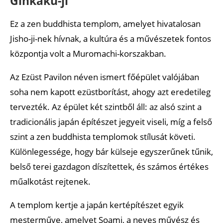
Ginkaku-ji
Ez a zen buddhista templom, amelyet hivatalosan
Jisho-ji-nek hívnak, a kultúra és a művészetek fontos
központja volt a Muromachi-korszakban.
Az Ezüst Pavilon néven ismert főépület valójában
soha nem kapott ezüstborítást, ahogy azt eredetileg
tervezték. Az épület két szintből áll: az alsó szint a
tradicionális japán építészet jegyeit viseli, míg a felső
szint a zen buddhista templomok stílusát követi.
Különlegessége, hogy bár külseje egyszerűnek tűnik,
belső terei gazdagon díszítettek, és számos értékes
műalkotást rejtenek.
A templom kertje a japán kertépítészet egyik
mesterműve, amelyet Soami, a neves művész és