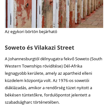
Az egykori börtön bejárható
Soweto és Vilakazi Street
A Johannesburgtól délnyugatra fekvő Soweto (South
Western Townships rövidítése) Dél-Afrika
legnagyobb kerülete, amely az apartheid elleni
küzdelem központja volt. Az 1976-os sowetói
diáklázadás, amikor a rendőrség tüzet nyitott a
békésen tüntetőkre, fordulópontot jelentett a
szabadságharc történetében.