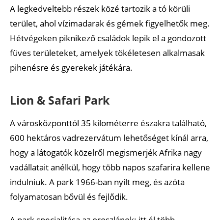
A legkedveltebb részek közé tartozik a tó körüli
terület, ahol vízimadarak és gémek figyelhetők meg.
Hétvégeken piknikező családok lepik el a gondozott
füves területeket, amelyek tökéletesen alkalmasak
pihenésre és gyerekek játékára.
Lion & Safari Park
A városközponttól 35 kilométerre északra található,
600 hektáros vadrezervátum lehetőséget kínál arra,
hogy a látogatók közelről megismerjék Afrika nagy
vadállatait anélkül, hogy több napos szafarira kellene
indulniuk. A park 1966-ban nyílt meg, és azóta
folyamatosan bővül és fejlődik.
A park specialitása az oroszlánok: itt él több