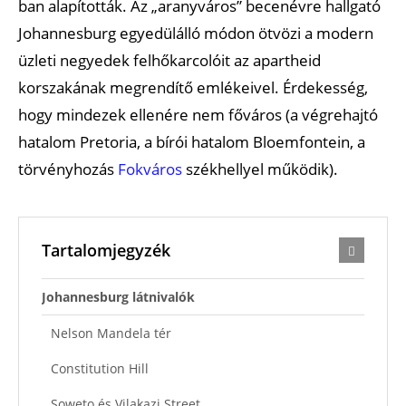
ban alapították. Az „aranyváros” becenévre hallgató
Johannesburg egyedülálló módon ötvözi a modern
üzleti negyedek felhőkarcolóit az apartheid
korszakának megrendítő emlékeivel. Érdekesség,
hogy mindezek ellenére nem főváros (a végrehajtó
hatalom Pretoria, a bírói hatalom Bloemfontein, a
törvényhozás
Fokváros
székhellyel működik).
Tartalomjegyzék
Johannesburg látnivalók
Nelson Mandela tér
Constitution Hill
Soweto és Vilakazi Street