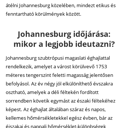
átélni Johannesburg közelében, mindezt etikus és
fenntartható körülmények között.
Johannesburg időjárása:
mikor a legjobb ideutazni?
Johannesburg szubtrópusi magaslati éghajlattal
rendelkezik, amelyet a várost körülvevő 1753
méteres tengerszint feletti magasság jelentősen
befolyásol. Az év négy jól elkülöníthető évszakra
osztható, amelyek a déli féltekén fordított
sorrendben követik egymást az északi féltekéhez
képest. Az éghajlat általában száraz és napos,
kellemes hőmérsékletekkel egész évben, bár az
éjszakai és nappali hőmérséklet-különbségek