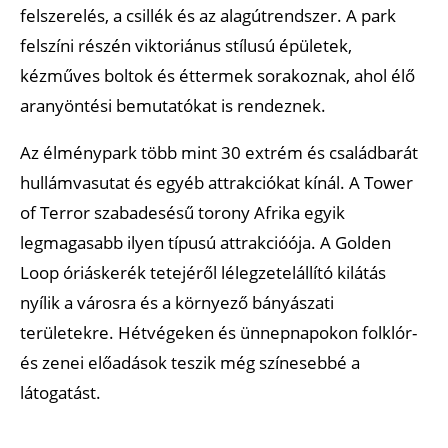
felszerelés, a csillék és az alagútrendszer. A park
felszíni részén viktoriánus stílusú épületek,
kézműves boltok és éttermek sorakoznak, ahol élő
aranyöntési bemutatókat is rendeznek.
Az élménypark több mint 30 extrém és családbarát
hullámvasutat és egyéb attrakciókat kínál. A Tower
of Terror szabadesésű torony Afrika egyik
legmagasabb ilyen típusú attrakcióója. A Golden
Loop óriáskerék tetejéről lélegzetelállító kilátás
nyílik a városra és a környező bányászati
területekre. Hétvégeken és ünnepnapokon folklór-
és zenei előadások teszik még színesebbé a
látogatást.