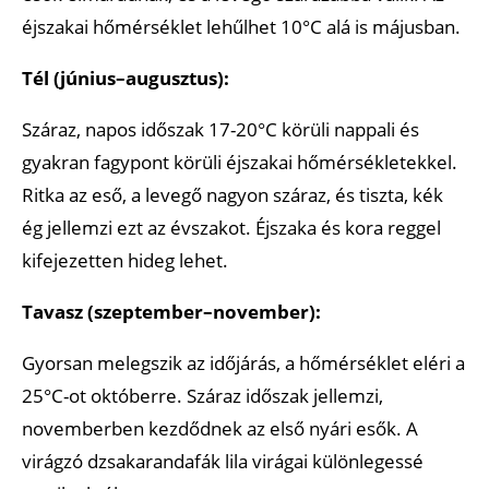
éjszakai hőmérséklet lehűlhet 10°C alá is májusban.
Tél (június–augusztus):
Száraz, napos időszak 17-20°C körüli nappali és
gyakran fagypont körüli éjszakai hőmérsékletekkel.
Ritka az eső, a levegő nagyon száraz, és tiszta, kék
ég jellemzi ezt az évszakot. Éjszaka és kora reggel
kifejezetten hideg lehet.
Tavasz (szeptember–november):
Gyorsan melegszik az időjárás, a hőmérséklet eléri a
25°C-ot októberre. Száraz időszak jellemzi,
novemberben kezdődnek az első nyári esők. A
virágzó dzsakarandafák lila virágai különlegessé