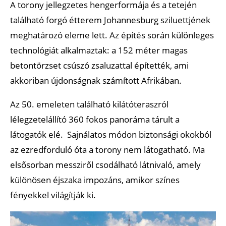
A torony jellegzetes hengerformája és a tetején
található forgó étterem Johannesburg sziluettjének
meghatározó eleme lett. Az építés során különleges
technológiát alkalmaztak: a 152 méter magas
betontörzset csúszó zsaluzattal építették, ami
akkoriban újdonságnak számított Afrikában.
Az 50. emeleten található kilátóteraszról
lélegzetelállító 360 fokos panoráma tárult a
látogatók elé. Sajnálatos módon biztonsági okokból
az ezredforduló óta a torony nem látogatható. Ma
elsősorban messziről csodálható látnivaló, amely
különösen éjszaka impozáns, amikor színes
fényekkel világítják ki.