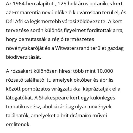
Az 1964-ben alapított, 125 hektáros botanikus kert
az Emmarentia nevű előkelő külvárosban terül el, és
Dél-Afrika legismertebb városi zöldövezete. A kert
tervezése során különös figyelmet fordítottak arra,
hogy bemutassák a régió természetes
növénytakaróját és a Witwatersrand terület gazdag
biodiverzitását.
A rózsakert különösen híres: több mint 10.000
rózsatő található itt, amelyek október és április
között pompázatos virágzatukkal kápráztatják el a
látogatókat. A Shakespeare kert egy különleges
tematikus rész, ahol kizárólag olyan növények
találhatók, amelyeket a brit drámaíró művei
említenek.