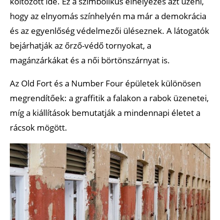
költözött ide. Ez a szimbolikus elhelyezés azt üzeni,
hogy az elnyomás színhelyén ma már a demokrácia
és az egyenlőség védelmezői üléseznek. A látogatók
bejárhatják az őrző-védő tornyokat, a
magánzárkákat és a női börtönszárnyat is.
Az Old Fort és a Number Four épületek különösen
megrendítőek: a graffitik a falakon a rabok üzenetei,
míg a kiállítások bemutatják a mindennapi életet a
rácsok mögött.