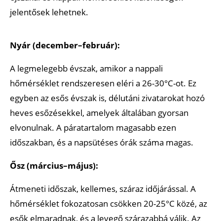
jelentősek lehetnek.
Nyár (december–február):
A legmelegebb évszak, amikor a nappali
hőmérséklet rendszeresen eléri a 26-30°C-ot. Ez
egyben az esős évszak is, délutáni zivatarokat hozó
heves esőzésekkel, amelyek általában gyorsan
elvonulnak. A páratartalom magasabb ezen
időszakban, és a napsütéses órák száma magas.
Ősz (március–május):
Átmeneti időszak, kellemes, száraz időjárással. A
hőmérséklet fokozatosan csökken 20-25°C közé, az
esők elmaradnak, és a levegő szárazabbá válik. Az