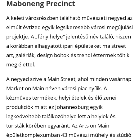
Maboneng Precinct
A keleti városrészben található művészeti negyed az
elmúlt évtized egyik legsikeresebb városi megújulási
projektje. A „fény helye” jelentésű név találó, hiszen
a korábban elhagyatott ipari épületeket ma street
art, galériák, design boltok és trendi éttermek töltik
meg élettel.
A negyed szíve a Main Street, ahol minden vasárnap
Market on Main néven városi piac nyílik. A
kézműves termékek, helyi ételek és élő zenei
produkciók miatt ez Johannesburg egyik
legkedveltebb találkozóhelye lett a helyiek és
turisták körében egyaránt. Az Arts on Main
épületkomplexumban 43 művészi műhely és stúdió