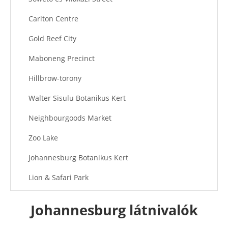
Carlton Centre
Gold Reef City
Maboneng Precinct
Hillbrow-torony
Walter Sisulu Botanikus Kert
Neighbourgoods Market
Zoo Lake
Johannesburg Botanikus Kert
Lion & Safari Park
Johannesburg időjárása: mikor a legjobb ideutazni?
Johannesburg látnivalók
Legjobb időszak az utazásra: