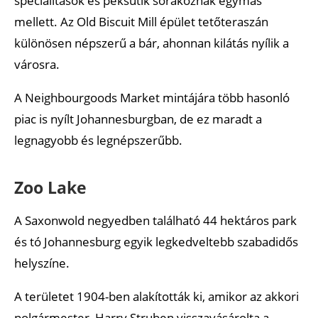
specialitások és péksütik sorakoznak egymás
mellett. Az Old Biscuit Mill épület tetőteraszán
különösen népszerű a bár, ahonnan kilátás nyílik a
városra.
A Neighbourgoods Market mintájára több hasonló
piac is nyílt Johannesburgban, de ez maradt a
legnagyobb és legnépszerűbb.
Zoo Lake
A Saxonwold negyedben található 44 hektáros park
és tó Johannesburg egyik legkedveltebb szabadidős
helyszíne.
A területet 1904-ben alakították ki, amikor az akkori
polgármester, Harry Struben visszavásárolta a