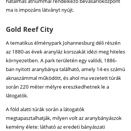
hatalmas átriummal rendelkező bevásárlóközpont
ma is impozáns látványt nyújt.
Gold Reef City
A tematikus élménypark Johannesburg déli részén
az 1880-as évek aranyláz korszakát idézi meg hiteles
környezetben. A park területén egy valódi, 1886-
ban nyitott aranybánya található, amely 14-es számú
aknaszámmal működött, és ahol ma vezetett túrák
során 220 méter mélyre ereszkedhetnek le a
látogatók.
A föld alatti túrák során a látogatók
megtapasztalhatják, milyen volt az aranybányászok
kemény élete: látható az eredeti bányászati