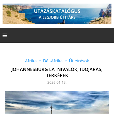
Afrika
Dél-Afrika
Útleírások
JOHANNESBURG LÁTNIVALÓK, IDŐJÁRÁS,
TÉRKÉPEK
2026.01.13.