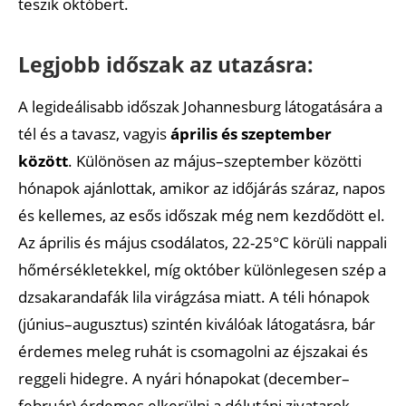
teszik októbert.
Legjobb időszak az utazásra:
A legideálisabb időszak Johannesburg látogatására a
tél és a tavasz, vagyis
április és szeptember
között
. Különösen az május–szeptember közötti
hónapok ajánlottak, amikor az időjárás száraz, napos
és kellemes, az esős időszak még nem kezdődött el.
Az április és május csodálatos, 22-25°C körüli nappali
hőmérsékletekkel, míg október különlegesen szép a
dzsakarandafák lila virágzása miatt. A téli hónapok
(június–augusztus) szintén kiválóak látogatásra, bár
érdemes meleg ruhát is csomagolni az éjszakai és
reggeli hidegre. A nyári hónapokat (december–
február) érdemes elkerülni a délutáni zivatarok