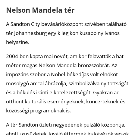
Gyakori kérdések Johannesburggal kapcsolatban
Nelson Mandela tér
Interaktív és letölthető térképek
A Sandton City bevásárlóközpont szívében található
Ajánlott cikkek
tér Johannesburg egyik legikonikusabb nyilvános
helyszíne.
2004-ben kapta mai nevét, amikor felavatták a hat
méter magas Nelson Mandela bronzszobrát. Az
impozáns szobor a Nobel-békedíjas volt elnököt
mosolygó arccal ábrázolja, szimbolizálva nyitottságát
és a békülés iránti elkötelezettségét. Gyakran ad
otthont kulturális eseményeknek, koncerteknek és
közösségi programoknak is.
A tér Sandton üzleti negyedének pulzáló központja,
ahol luxusüzletek, kiváló éttermek és kávézók veszik