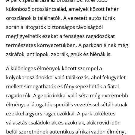
különböző oroszláncsalád, amelyek között fehér
oroszlánok is találhatók. A vezetett autós túrák
során a látogatók biztonságos távolságból
megfigyelhetik ezeket a fenséges ragadozókat
természetes környezetükben. A parkban élnek még
zsiráfok, antilopok, zebráik, gnúk és hiénák is.
A különleges élmények között szerepel a
kölyökoroszlánokkal való találkozás, ahol felügyelet
mellett simogathatók és fényképezhetők a fiatal
ragadozók. A gepárdokkal való séta még extrémebb
élmény: a látogatók speciális vezetéssel sétálhatnak
ezekkel a gyors ragadozókkal. A park tökéletes
választás családoknak és azoknak, akik rövid időn
belül szeretnének autentikus afrikai vadon élményt