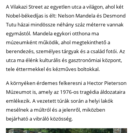
A Vilakazi Street az egyetlen utca a világon, ahol két
Nobel-békedíjas is élt: Nelson Mandela és Desmond
Tutu házai mindössze néhány száz méterre vannak
egymástól. Mandela egykori otthona ma
múzeumként működik, ahol megtekinthető a
berendezés, személyes tárgyak és a család fotói. Az
utca ma élénk kulturális és gasztronómiai központ,
tele éttermekkel és kézműves boltokkal.
A környéken érdemes felkeresni a Hector Pieterson
Múzeumot is, amely az 1976-os tragédia áldozataira
emlékezik. A vezetett túrák során a helyi lakók
mesélnek a múltról és a jelenről, miközben
bejárható a vibráló közösség.