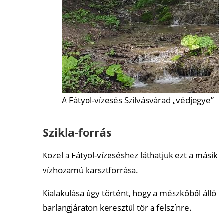
A Fátyol-vízesés Szilvásvárad „védjegye”
Szikla-forrás
Közel a Fátyol-vízeséshez láthatjuk ezt a mási
vízhozamú karsztforrása.
Kialakulása úgy történt, hogy a mészkőből álló
barlangjáraton keresztül tör a felszínre.