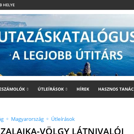
B HELYE
ESZÁMOLÓK
ÚTLEÍRÁSOK
HÍREK
HASZNOS TANÁC
ág
Magyarország
Útleírások
SZALAJKA-VÖLGY LÁTNIVALÓI