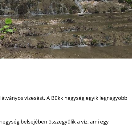
k látványos vízesést. A Bükk hegység egyik legnagyobb
 hegység belsejében összegyűlik a víz, ami egy