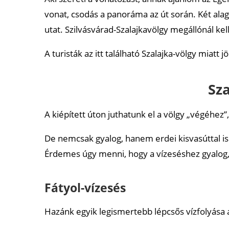
vonat, csodás a panoráma az út során. Két alagú
utat. Szilvásvárad-Szalajkavölgy megállónál kell 
A turisták az itt található Szalajka-völgy miatt
Sza
A kiépített úton juthatunk el a völgy „végéhez”, 
De nemcsak gyalog, hanem erdei kisvasúttal is 
Érdemes úgy menni, hogy a vízeséshez gyalog, 
Fátyol-vízesés
Hazánk egyik legismertebb lépcsős vízfolyása a