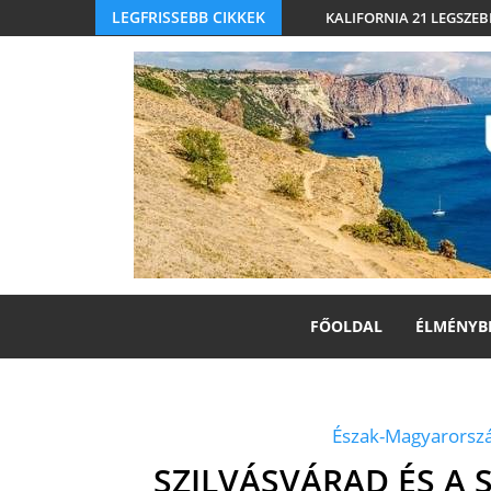
LEGFRISSEBB CIKKEK
KALIFORNIA 21 LEGSZEB
FŐOLDAL
ÉLMÉNYB
Észak-Magyarorsz
SZILVÁSVÁRAD ÉS A 