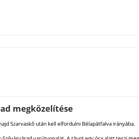
rad megközelítése
majd Szarvaskő után kell elfordulni Bélapátfalva irányába.
-Szilvásvárad vasútvonalat. A távot egy óra alatt teszi meg