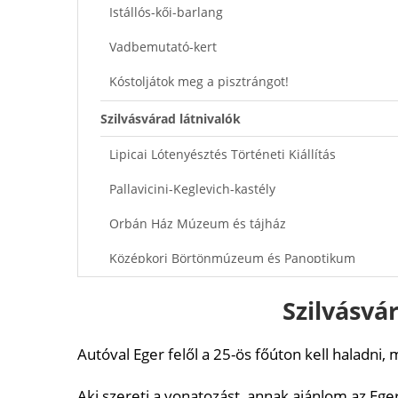
Istállós-kői-barlang
Vadbemutató-kert
Kóstoljátok meg a pisztrángot!
Szilvásvárad látnivalók
Lipicai Lótenyésztés Történeti Kiállítás
Pallavicini-Keglevich-kastély
Orbán Ház Múzeum és tájház
Középkori Börtönmúzeum és Panoptikum
Ajánlott cikkek
Szilvásvá
Hazai cikkek térképen jelölve
Autóval Eger felől a 25-ös főúton kell haladni, 
Aki szereti a vonatozást, annak ajánlom az Eger