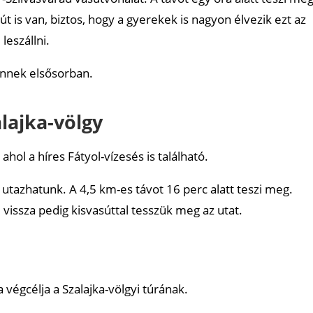
t is van, biztos, hogy a gyerekek is nagyon élvezik ezt az
leszállni.
 jönnek elsősorban.
lajka-völgy
ahol a híres Fátyol-vízesés is található.
utazhatunk. A 4,5 km-es távot 16 perc alatt teszi meg.
vissza pedig kisvasúttal tesszük meg az utat.
 végcélja a Szalajka-völgyi túrának.