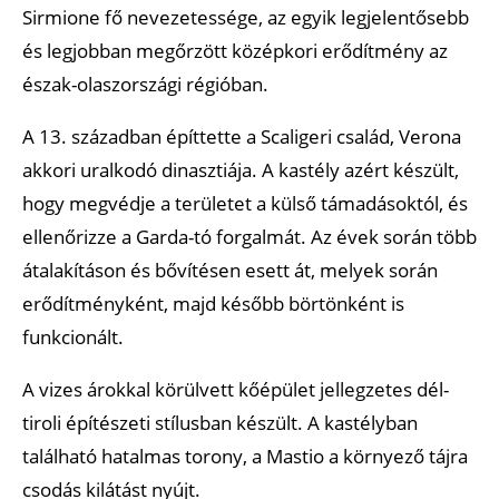
Sirmione fő nevezetessége, az egyik legjelentősebb
és legjobban megőrzött középkori erődítmény az
észak-olaszországi régióban.
A 13. században építtette a Scaligeri család, Verona
akkori uralkodó dinasztiája. A kastély azért készült,
hogy megvédje a területet a külső támadásoktól, és
ellenőrizze a Garda-tó forgalmát. Az évek során több
átalakításon és bővítésen esett át, melyek során
erődítményként, majd később börtönként is
funkcionált.
A vizes árokkal körülvett kőépület jellegzetes dél-
tiroli építészeti stílusban készült. A kastélyban
található hatalmas torony, a Mastio a környező tájra
csodás kilátást nyújt.