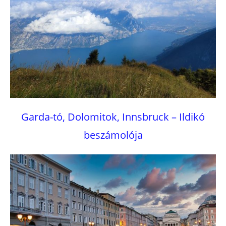
Garda-tó, Dolomitok, Innsbruck – Ildikó
beszámolója