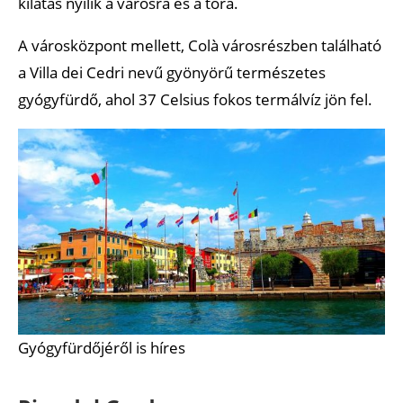
kilátás nyílik a városra és a tóra.
A városközpont mellett, Colà városrészben található
a Villa dei Cedri nevű gyönyörű természetes
gyógyfürdő, ahol 37 Celsius fokos termálvíz jön fel.
Gyógyfürdőjéről is híres