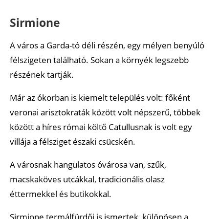
Sirmione
A város a Garda-tó déli részén, egy mélyen benyúló
félszigeten található. Sokan a környék legszebb
részének tartják.
Már az ókorban is kiemelt település volt: főként
veronai arisztokraták között volt népszerű, többek
között a híres római költő Catullusnak is volt egy
villája a félsziget északi csücskén.
A városnak hangulatos óvárosa van, szűk,
macskaköves utcákkal, tradicionális olasz
éttermekkel és butikokkal.
Sirmione termálfürdői is ismertek, különösen a