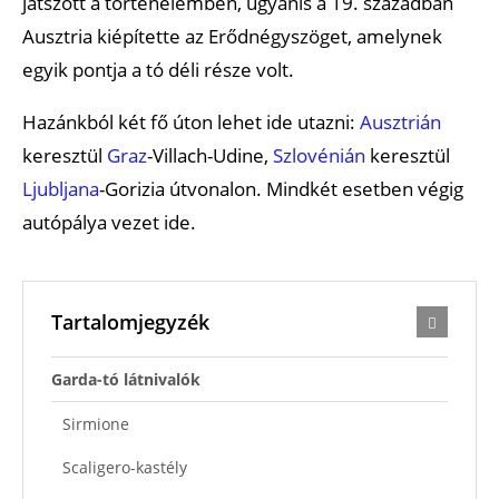
játszott a történelemben, ugyanis a 19. században
Ausztria kiépítette az Erődnégyszöget, amelynek
egyik pontja a tó déli része volt.
Hazánkból két fő úton lehet ide utazni:
Ausztrián
keresztül
Graz
-Villach-Udine,
Szlovénián
keresztül
Ljubljana
-Gorizia útvonalon. Mindkét esetben végig
autópálya vezet ide.
Tartalomjegyzék
Garda-tó látnivalók
Sirmione
Scaligero-kastély