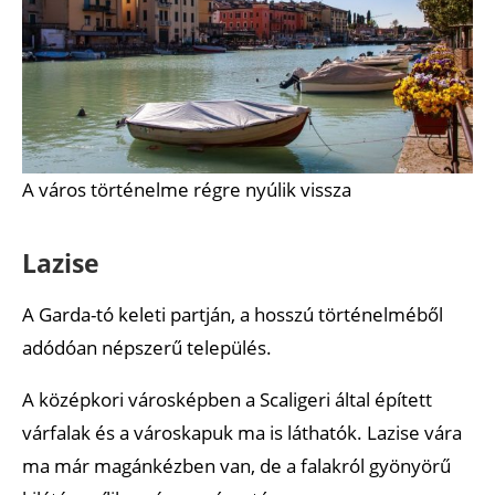
A város történelme régre nyúlik vissza
Lazise
A Garda-tó keleti partján, a hosszú történelméből
adódóan népszerű település.
A középkori városképben a Scaligeri által épített
várfalak és a városkapuk ma is láthatók. Lazise vára
ma már magánkézben van, de a falakról gyönyörű