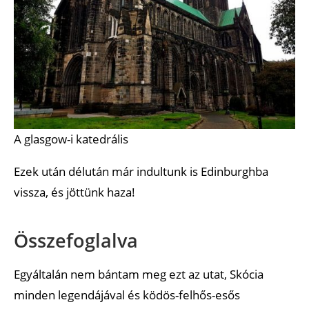
A glasgow-i katedrális
Ezek után délután már indultunk is Edinburghba
vissza, és jöttünk haza!
Összefoglalva
Egyáltalán nem bántam meg ezt az utat, Skócia
minden legendájával és ködös-felhős-esős