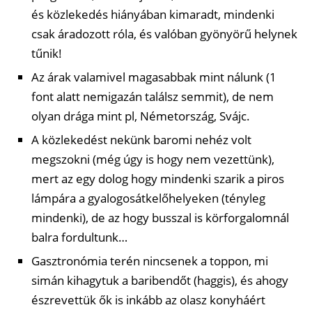
és közlekedés hiányában kimaradt, mindenki
csak áradozott róla, és valóban gyönyörű helynek
tűnik!
Az árak valamivel magasabbak mint nálunk (1
font alatt nemigazán találsz semmit), de nem
olyan drága mint pl, Németország, Svájc.
A közlekedést nekünk baromi nehéz volt
megszokni (még úgy is hogy nem vezettünk),
mert az egy dolog hogy mindenki szarik a piros
lámpára a gyalogosátkelőhelyeken (tényleg
mindenki), de az hogy busszal is körforgalomnál
balra fordultunk…
Gasztronómia terén nincsenek a toppon, mi
simán kihagytuk a baribendőt (haggis), és ahogy
észrevettük ők is inkább az olasz konyháért