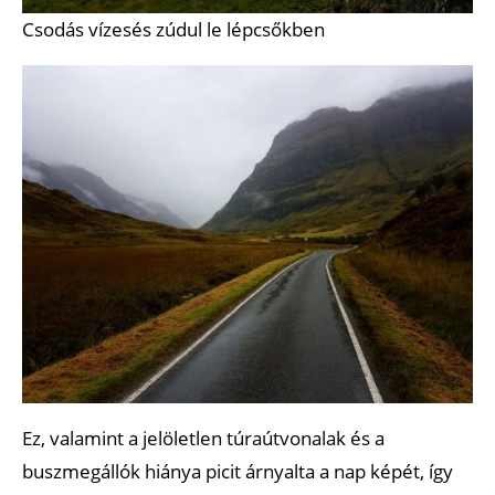
Csodás vízesés zúdul le lépcsőkben
Ez, valamint a jelöletlen túraútvonalak és a
buszmegállók hiánya picit árnyalta a nap képét, így