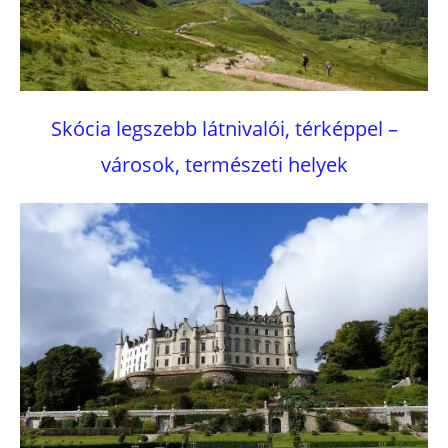
Skócia legszebb látnivalói, térképpel –
városok, természeti helyek