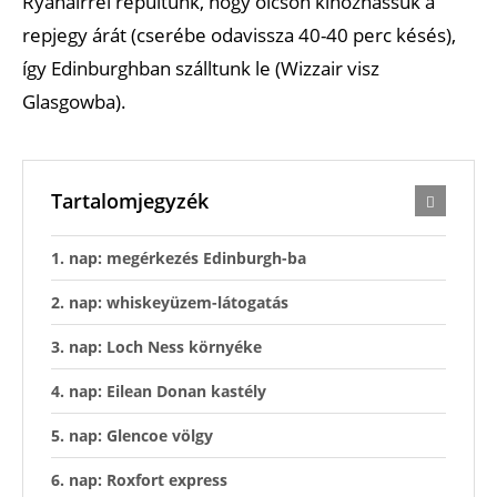
Ryanairrel repültünk, hogy olcsón kihozhassuk a
repjegy árát (cserébe odavissza 40-40 perc késés),
így Edinburghban szálltunk le (Wizzair visz
Glasgowba).
Tartalomjegyzék
1. nap: megérkezés Edinburgh-ba
2. nap: whiskeyüzem-látogatás
3. nap: Loch Ness környéke
4. nap: Eilean Donan kastély
5. nap: Glencoe völgy
6. nap: Roxfort express