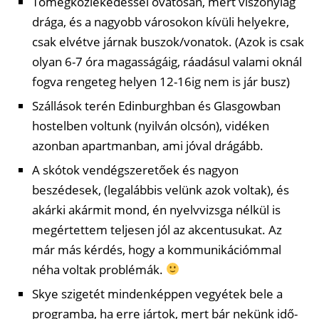
Tömegközlekedéssel óvatosan, mert viszonylag
drága, és a nagyobb városokon kívüli helyekre,
csak elvétve járnak buszok/vonatok. (Azok is csak
olyan 6-7 óra magasságáig, ráadásul valami oknál
fogva rengeteg helyen 12-16ig nem is jár busz)
Szállások terén Edinburghban és Glasgowban
hostelben voltunk (nyilván olcsón), vidéken
azonban apartmanban, ami jóval drágább.
A skótok vendégszeretőek és nagyon
beszédesek, (legalábbis velünk azok voltak), és
akárki akármit mond, én nyelvvizsga nélkül is
megértettem teljesen jól az akcentusukat. Az
már más kérdés, hogy a kommunikációmmal
néha voltak problémák.
Skye szigetét mindenképpen vegyétek bele a
programba, ha erre jártok, mert bár nekünk idő-