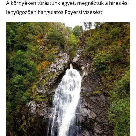
A környéken túráztunk egyet, megnéztük a híres és
lenyűgözően hangulatos Foyersi vízesést.