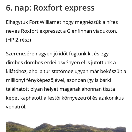
6. nap: Roxfort express
Elhagytuk Fort Williamet hogy megnézzük a híres
neves Roxfort expresszt a Glenfinnan viadukton.
(HP 2.rész)
Szerencsére nagyon jó időt fogtunk ki, és egy
dimbes dombos erdei ösvényen el is jutottunk a
kilátóhoz, ahol a turistatömeg ugyan már bekészült a
milliónyi fényképezőjével, azonban így is bárki
találhatott olyan helyet magának ahonnan tiszta
képet kaphatott a festői környezetről és az ikonikus
vonatról.