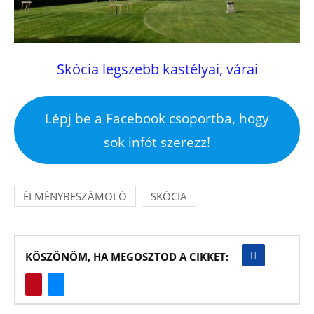
Skócia legszebb kastélyai, várai
Lépj be a Facebook csoportba, hogy
sok infót szerezz!
ÉLMÉNYBESZÁMOLÓ
SKÓCIA
KÖSZÖNÖM, HA MEGOSZTOD A CIKKET: