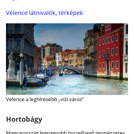
Velence látnivalók, térképek
Velence a leghíresebb „vízi város”
Hortobágy
Magyarország legnagyobb összefüggő természetes