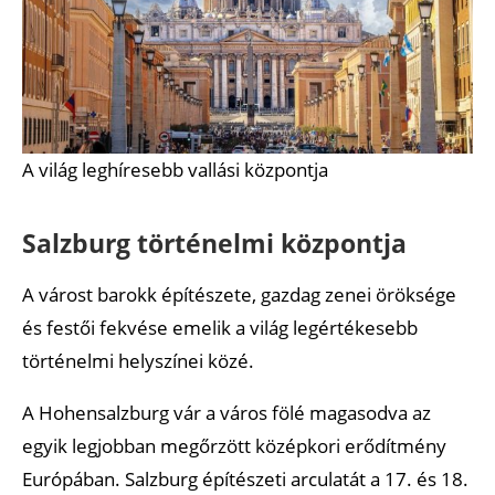
A világ leghíresebb vallási központja
Salzburg történelmi központja
A várost barokk építészete, gazdag zenei öröksége
és festői fekvése emelik a világ legértékesebb
történelmi helyszínei közé.
A Hohensalzburg vár a város fölé magasodva az
egyik legjobban megőrzött középkori erődítmény
Európában. Salzburg építészeti arculatát a 17. és 18.