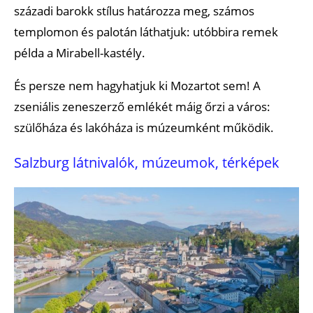
századi barokk stílus határozza meg, számos
templomon és palotán láthatjuk: utóbbira remek
példa a Mirabell-kastély.
És persze nem hagyhatjuk ki Mozartot sem! A
zseniális zeneszerző emlékét máig őrzi a város:
szülőháza és lakóháza is múzeumként működik.
Salzburg látnivalók, múzeumok, térképek