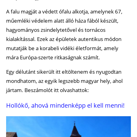
A falu magját a védett ófalu alkotja, amelynek 67,
műemléki védelem alatt álló háza fából készült,
hagyományos zsindelytetővel és tornácos
kialakítással. Ezek az épületek autentikus módon
mutatják be a korabeli vidéki életformát, amely
mára Európa-szerte ritkaságnak számít.
Egy délutánt sikerült itt eltöltenem és nyugodtan
mondhatom, az egyik legszebb magyar hely, ahol
jártam. Beszámolót itt olvashattok:
Hollókő, ahová mindenképp el kell menni!