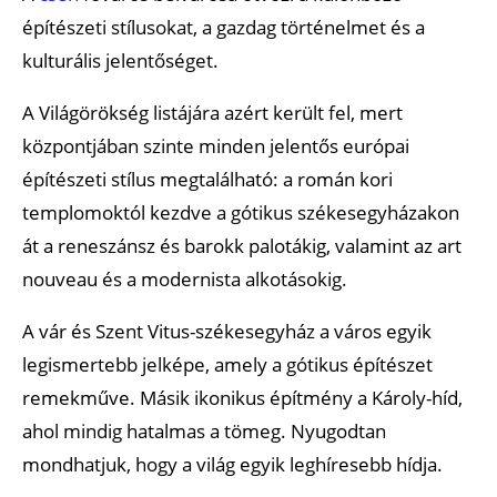
építészeti stílusokat, a gazdag történelmet és a
kulturális jelentőséget.
A Világörökség listájára azért került fel, mert
központjában szinte minden jelentős európai
építészeti stílus megtalálható: a román kori
templomoktól kezdve a gótikus székesegyházakon
át a reneszánsz és barokk palotákig, valamint az art
nouveau és a modernista alkotásokig.
A vár és Szent Vitus-székesegyház a város egyik
legismertebb jelképe, amely a gótikus építészet
remekműve. Másik ikonikus építmény a Károly-híd,
ahol mindig hatalmas a tömeg. Nyugodtan
mondhatjuk, hogy a világ egyik leghíresebb hídja.