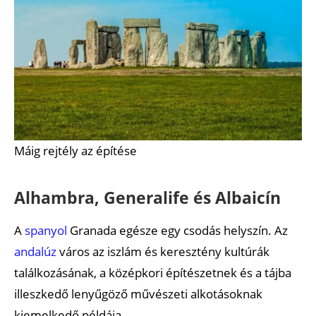
Máig rejtély az építése
Alhambra, Generalife és Albaicín
A
spanyol
Granada egésze egy csodás helyszín. Az
andalúz
város az iszlám és keresztény kultúrák
találkozásának, a középkori építészetnek és a tájba
illeszkedő lenyűgöző művészeti alkotásoknak
kiemelkedő példája.