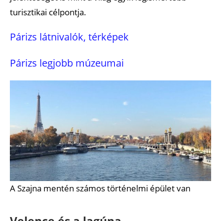
turisztikai célpontja.
Párizs látnivalók, térképek
Párizs legjobb múzeumai
A Szajna mentén számos történelmi épület van
Velence és a lagúna