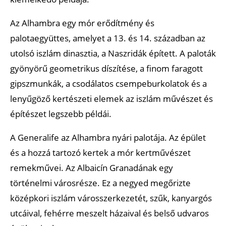
Az Alhambra egy mór erődítmény és
palotaegyüttes, amelyet a 13. és 14. században az
utolsó iszlám dinasztia, a Naszridák épített. A paloták
gyönyörű geometrikus díszítése, a finom faragott
gipszmunkák, a csodálatos csempeburkolatok és a
lenyűgöző kertészeti elemek az iszlám művészet és
építészet legszebb példái.
A Generalife az Alhambra nyári palotája. Az épület
és a hozzá tartozó kertek a mór kertművészet
remekművei. Az Albaicín Granadának egy
történelmi városrésze. Ez a negyed megőrizte
középkori iszlám városszerkezetét, szűk, kanyargós
utcáival, fehérre meszelt házaival és belső udvaros