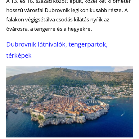
A 13. és 16. század között épült, közel két kilométer
hosszú városfal Dubrovnik legikonikusabb része. A
falakon végigsétálva csodás kilátás nyílik az
óvárosra, a tengerre és a hegyekre.
Dubrovnik látnivalók, tengerpartok,
térképek