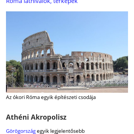
Róma látnivalók, térképek
Az ókori Róma egyik építészeti csodája
Athéni Akropolisz
Görögország
egyik legjelentősebb