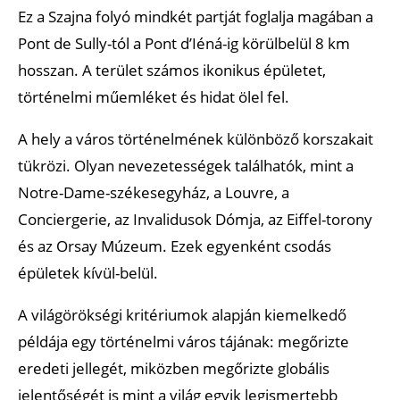
Ez a Szajna folyó mindkét partját foglalja magában a
Pont de Sully-tól a Pont d’Iéná-ig körülbelül 8 km
hosszan. A terület számos ikonikus épületet,
történelmi műemléket és hidat ölel fel.
A hely a város történelmének különböző korszakait
tükrözi. Olyan nevezetességek találhatók, mint a
Notre-Dame-székesegyház, a Louvre, a
Conciergerie, az Invalidusok Dómja, az Eiffel-torony
és az Orsay Múzeum. Ezek egyenként csodás
épületek kívül-belül.
A világörökségi kritériumok alapján kiemelkedő
példája egy történelmi város tájának: megőrizte
eredeti jellegét, miközben megőrizte globális
jelentőségét is mint a világ egyik legismertebb