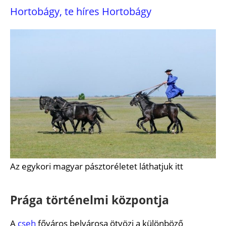
Hortobágy, te híres Hortobágy
Az egykori magyar pásztoréletet láthatjuk itt
Prága történelmi központja
A
cseh
főváros belvárosa ötvözi a különböző