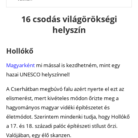
Salzburg történelmi központja
16 csodás világörökségi
Dubrovnik óvárosa
helyszín
Krakkó történelmi központja
Suomenlinna-erőd
Hollókő
Magyarként
mi mással is kezdhetném, mint egy
hazai UNESCO helyszínnel!
A Cserhátban megbúvó falu azért nyerte el ezt az
elismerést, mert kivételes módon őrizte meg a
hagyományos magyar vidéki építészetet és
életmódot. Szerintem mindenki tudja, hogy Hollókő
a 17. és 18. századi palóc építészeti stílust őrzi.
Valójában, egy élő skanzen.