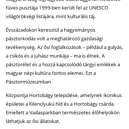
füves pusztája 1999-ben került fel az UNESCO
világörökségi listájára, mint kulturális táj.
Évszázadokon keresztül a hagyományos
pásztorkodás volt a meghatározó gazdasági
tevékenység. Az ősi foglalkozások – például a gulyás,
a csikós és a juhász munkája – ma is élnek. A
pásztorélet és a hozzá kapcsolódó tárgyi emlékek a
magyar népi kultúra fontos elemei. Ezt a
Pásztormúzeumban
Központja Hortobágy települése, amelynek ikonikus
épületei a Kilenclyukú híd és a Hortobágy csárda.
Emellett a Vadasparkban természetes élőhelyükön
láthatjuk az ősi állatokat.