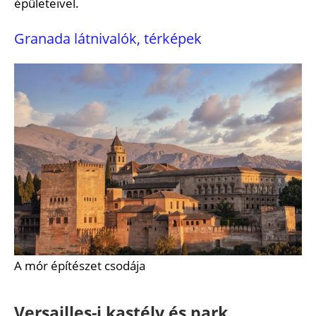
épületeivel.
Granada látnivalók, térképek
A mór építészet csodája
Versailles-i kastély és park