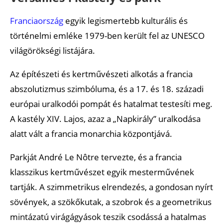
Franciaország
egyik legismertebb kulturális és
történelmi emléke 1979-ben került fel az UNESCO
világörökségi listájára.
Az építészeti és kertművészeti alkotás a francia
abszolutizmus szimbóluma, és a 17. és 18. századi
európai uralkodói pompát és hatalmat testesíti meg.
A kastély XIV. Lajos, azaz a „Napkirály” uralkodása
alatt vált a francia monarchia központjává.
Parkját André Le Nôtre tervezte, és a francia
klasszikus kertművészet egyik mesterművének
tartják. A szimmetrikus elrendezés, a gondosan nyírt
sövények, a szökőkutak, a szobrok és a geometrikus
mintázatú virágágyások teszik csodássá a hatalmas