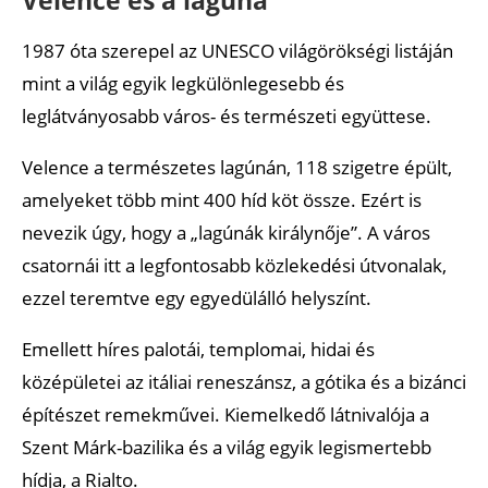
1987 óta szerepel az UNESCO világörökségi listáján
mint a világ egyik legkülönlegesebb és
leglátványosabb város- és természeti együttese.
Velence a természetes lagúnán, 118 szigetre épült,
amelyeket több mint 400 híd köt össze. Ezért is
nevezik úgy, hogy a „lagúnák királynője”. A város
csatornái itt a legfontosabb közlekedési útvonalak,
ezzel teremtve egy egyedülálló helyszínt.
Emellett híres palotái, templomai, hidai és
középületei az itáliai reneszánsz, a gótika és a bizánci
építészet remekművei. Kiemelkedő látnivalója a
Szent Márk-bazilika és a világ egyik legismertebb
hídja, a Rialto.