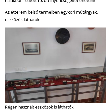
halakból – sütött-főzött ínyencségeket ehetünk.
Az étterem belső termeiben egykori műtárgyak,
eszközök láthatók.
Régen használt eszközök is láthatók