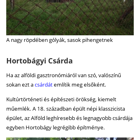
A nagy röpdében gólyák, sasok pihengetnek
Hortobágyi Csárda
Ha az alföldi gasztronómiáról van szó, valószínű
sokan ezt a
csárdát
említik meg elsőként.
Kultúrtörténeti és építészeti örökség, kiemelt
műemlék. A 18. században épült népi klasszicista
épület, az Alföld leghíresebb és legnagyobb csárdája
egyben Hortobágy legrégibb építménye.