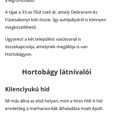
a legfontosabb.
A tájat a 33-as főút szeli át, amely Debrecent és
Füzesabonyt köti össze. Így autópályáról is könnyen
megközelíthető.
Ugyanezt a két települést vasútvonal is
összekapcsolja, amelynek megállója is van
Hortobágyon.
Hortobágy látnivalói
Kilenclyukú híd
Mi más állna az első helyen, mint a híres híd! A híd
eredetileg a marhacsordák áthaladása miatt épült.