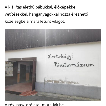
A kiállítás élethű bábukkal, élőképekkel,
vetítésekkel, hanganyagokkal hozza érezhető
közelségbe a mára letűnt világot.
A régi pásztoréletet mutatják be