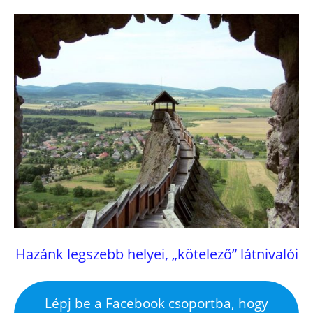
Hazánk legszebb helyei, „kötelező” látnivalói
Lépj be a Facebook csoportba, hogy