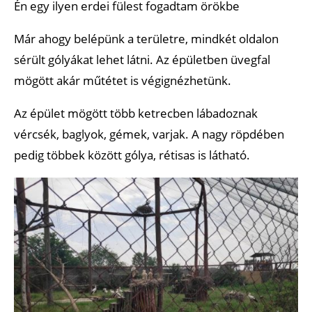
Én egy ilyen erdei fülest fogadtam örökbe
Már ahogy belépünk a területre, mindkét oldalon
sérült gólyákat lehet látni. Az épületben üvegfal
mögött akár műtétet is végignézhetünk.
Az épület mögött több ketrecben lábadoznak
vércsék, baglyok, gémek, varjak. A nagy röpdében
pedig többek között gólya, rétisas is látható.