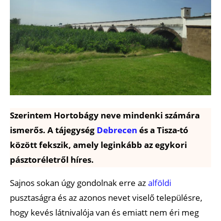
Szerintem Hortobágy neve mindenki számára
ismerős. A tájegység
Debrecen
és a Tisza-tó
között fekszik, amely leginkább az egykori
pásztoréletről híres.
Sajnos sokan úgy gondolnak erre az
alföldi
pusztaságra és az azonos nevet viselő településre,
hogy kevés látnivalója van és emiatt nem éri meg