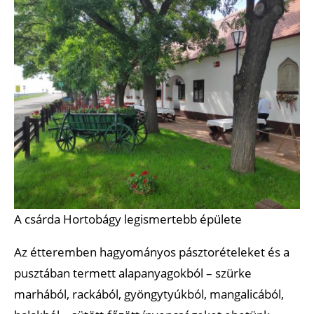
A csárda Hortobágy legismertebb épülete
Az étteremben hagyományos pásztorételeket és a
pusztában termett alapanyagokból – szürke
marhából, rackából, gyöngytyúkból, mangalicából,