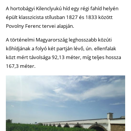
A hortobágyi Kilenclyukú híd egy régi fahíd helyén
épült klasszicista stílusban 1827 és 1833 között
Povolny Ferenc tervei alapján.
A történelmi Magyarország leghosszabb közúti
kőhídjának a folyó két partján lévő, ún. ellenfalak
közt mért távolsága 92,13 méter, míg teljes hossza
167,3 méter.