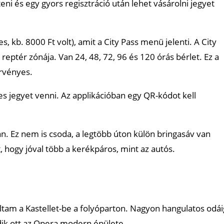
teni és egy gyors regisztráció után lehet vásárolni jegyet
, kb. 8000 Ft volt), amit a City Pass menü jelenti. A City
a reptér zónája. Van 24, 48, 72, 96 és 120 órás bérlet. Ez a
érvényes.
es jegyet venni. Az applikációban egy QR-kódot kell
n. Ez nem is csoda, a legtöbb úton külön bringasáv van
, hogy jóval több a kerékpáros, mint az autós.
ltam a Kastellet-be a folyóparton. Nagyon hangulatos odái
edik ott az Opera modern épülete.