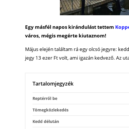
Egy másfél napos kirándulást tettem
Kopp
város, mégis megérte kiutaznom!
Május elején találtam rá egy olcsó jegyre: kedd 
jegy 13 ezer Ft volt, ami igazán kedvező. Az ut
Tartalomjegyzék
Reptérről be
Tömegközlekedés
Kedd délután