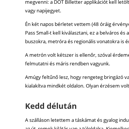
megvenni: a DOT Billetter applikációt kell letöl
vagy napijegyet.
Én két napos bérletet vettem (48 óráig érvényes
Pass Small-t kell kiválasztani, ez a belváros és 
buszokra, metróra és regionális vonatokra is 
A metrón volt kétszer is ellenőr, szóval érdem
felmutatni és máris rendben vagyunk.
Amúgy feltűnő lesz, hogy rengeteg bringázó va
kialakítva mindkét oldalon. Olyan érzésem volt
Kedd délután
A szálláson letettem a táskámat és gyalog indu
az út, remek kilátás van a túloldalra. Kiemelk