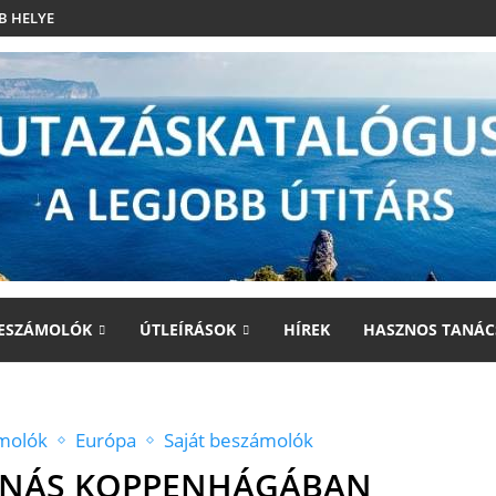
B HELYE
ESZÁMOLÓK
ÚTLEÍRÁSOK
HÍREK
HASZNOS TANÁC
molók
Európa
Saját beszámolók
ANÁS KOPPENHÁGÁBAN