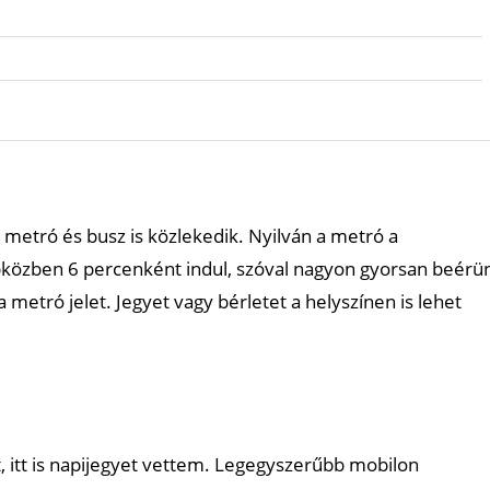
n metró és busz is közlekedik. Nyilván a metró a
apközben 6 percenként indul, szóval nagyon gyorsan beérü
a metró jelet. Jegyet vagy bérletet a helyszínen is lehet
 itt is napijegyet vettem. Legegyszerűbb mobilon