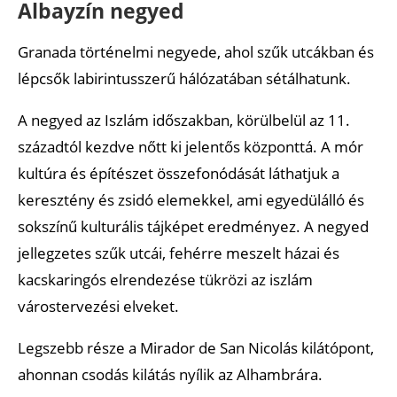
Albayzín negyed
Granada történelmi negyede, ahol szűk utcákban és
lépcsők labirintusszerű hálózatában sétálhatunk.
A negyed az Iszlám időszakban, körülbelül az 11.
századtól kezdve nőtt ki jelentős központtá. A mór
kultúra és építészet összefonódását láthatjuk a
keresztény és zsidó elemekkel, ami egyedülálló és
sokszínű kulturális tájképet eredményez. A negyed
jellegzetes szűk utcái, fehérre meszelt házai és
kacskaringós elrendezése tükrözi az iszlám
várostervezési elveket.
Legszebb része a Mirador de San Nicolás kilátópont,
ahonnan csodás kilátás nyílik az Alhambrára.