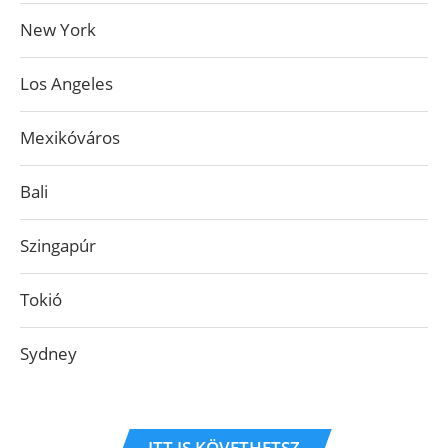
New York
Los Angeles
Mexikóváros
Bali
Szingapúr
Tokió
Sydney
ITT IS KÖVETHETSZ