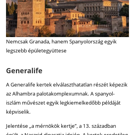
Nemcsak Granada, hanem Spanyolország egyik
legszebb épületegyüttese
Generalife
A Generalife kertek elválaszthatatlan részét képezik
az Alhambra palotakomplexumnak. A spanyol-
iszlám művészet egyik legkiemelkedőbb példáját
képviselik.
Jelentése „a mérnökök kertje”, a 13. században
épült, a Naszrid-dinasztia idején. A kertek eredetileg