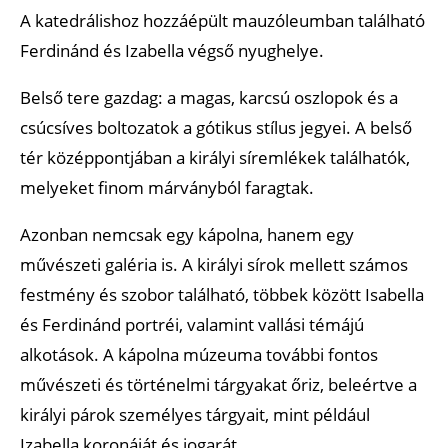
A katedrálishoz hozzáépült mauzóleumban található
Ferdinánd és Izabella végső nyughelye.
Belső tere gazdag: a magas, karcsú oszlopok és a
csúcsíves boltozatok a gótikus stílus jegyei. A belső
tér középpontjában a királyi síremlékek találhatók,
melyeket finom márványból faragtak.
Azonban nemcsak egy kápolna, hanem egy
művészeti galéria is. A királyi sírok mellett számos
festmény és szobor található, többek között Isabella
és Ferdinánd portréi, valamint vallási témájú
alkotások. A kápolna múzeuma további fontos
művészeti és történelmi tárgyakat őriz, beleértve a
királyi párok személyes tárgyait, mint például
Izabella koronáját és jogarát.