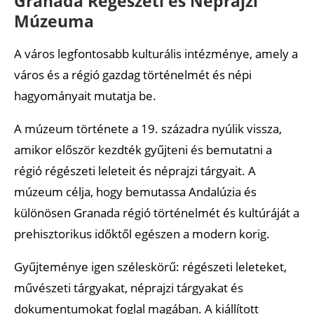
Granada Régészeti és Néprajzi
Múzeuma
A város legfontosabb kulturális intézménye, amely a
város és a régió gazdag történelmét és népi
hagyományait mutatja be.
A múzeum története a 19. századra nyúlik vissza,
amikor először kezdték gyűjteni és bemutatni a
régió régészeti leleteit és néprajzi tárgyait. A
múzeum célja, hogy bemutassa Andalúzia és
különösen Granada régió történelmét és kultúráját a
prehisztorikus időktől egészen a modern korig.
Gyűjteménye igen széleskörű: régészeti leleteket,
művészeti tárgyakat, néprajzi tárgyakat és
dokumentumokat foglal magában. A kiállított