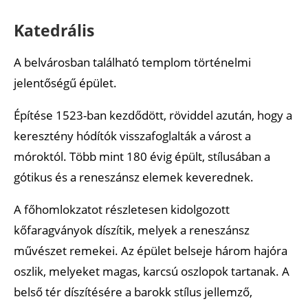
Katedrális
A belvárosban található templom történelmi
jelentőségű épület.
Építése 1523-ban kezdődött, röviddel azután, hogy a
keresztény hódítók visszafoglalták a várost a
móroktól. Több mint 180 évig épült, stílusában a
gótikus és a reneszánsz elemek keverednek.
A főhomlokzatot részletesen kidolgozott
kőfaragványok díszítik, melyek a reneszánsz
művészet remekei. Az épület belseje három hajóra
oszlik, melyeket magas, karcsú oszlopok tartanak. A
belső tér díszítésére a barokk stílus jellemző,