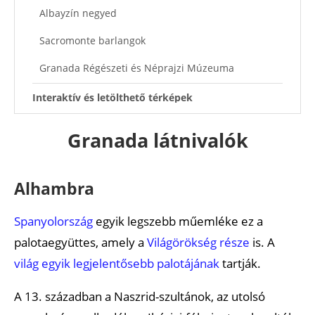
Albayzín negyed
Sacromonte barlangok
Granada Régészeti és Néprajzi Múzeuma
Interaktív és letölthető térképek
Ajánlott cikkek
Granada látnivalók
Alhambra
Spanyolország
egyik legszebb műemléke ez a
palotaegyüttes, amely a
Világörökség része
is. A
világ egyik legjelentősebb palotájának
tartják.
A 13. században a Naszrid-szultánok, az utolsó