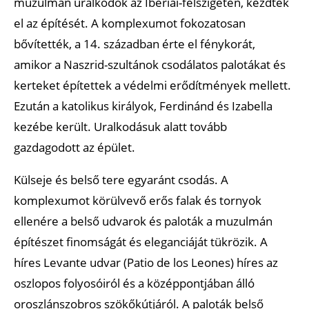
muzulmán uralkodók az Ibériai-félszigeten, kezdték
el az építését. A komplexumot fokozatosan
bővítették, a 14. században érte el fénykorát,
amikor a Naszrid-szultánok csodálatos palotákat és
kerteket építettek a védelmi erődítmények mellett.
Ezután a katolikus királyok, Ferdinánd és Izabella
kezébe került. Uralkodásuk alatt tovább
gazdagodott az épület.
Külseje és belső tere egyaránt csodás. A
komplexumot körülvevő erős falak és tornyok
ellenére a belső udvarok és paloták a muzulmán
építészet finomságát és eleganciáját tükrözik. A
híres Levante udvar (Patio de los Leones) híres az
oszlopos folyosóiról és a középpontjában álló
oroszlánszobros szökőkútjáról. A paloták belső