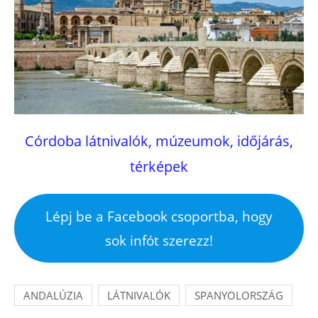
Córdoba látnivalók, múzeumok, időjárás,
térképek
Lépj be a Facebook csoportba, hogy
sok infót szerezz!
ANDALÚZIA
LÁTNIVALÓK
SPANYOLORSZÁG