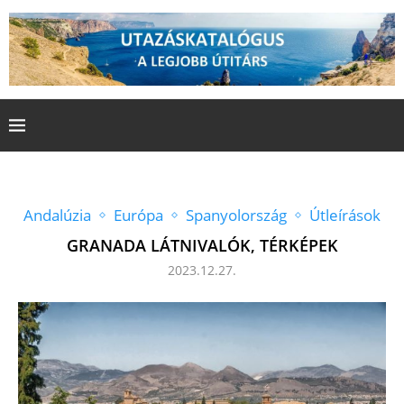
Andalúzia
Európa
Spanyolország
Útleírások
GRANADA LÁTNIVALÓK, TÉRKÉPEK
2023.12.27.