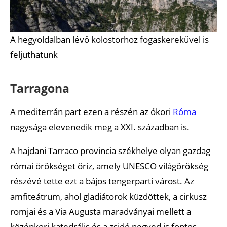
A hegyoldalban lévő kolostorhoz fogaskerekűvel is
feljuthatunk
Tarragona
A mediterrán part ezen a részén az ókori
Róma
nagysága elevenedik meg a XXI. században is.
A hajdani Tarraco provincia székhelye olyan gazdag
római örökséget őriz, amely UNESCO világörökség
részévé tette ezt a bájos tengerparti várost. Az
amfiteátrum, ahol gladiátorok küzdöttek, a cirkusz
romjai és a Via Augusta maradványai mellett a
középkori katedrális és a zsidó negyed is fontos