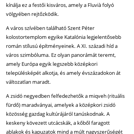
kínálja ez a festői kisváros, amely a Fluvià folyó
völgyében rejtőzködik.
A város szívében található Szent Péter
kolostortemplom egyike Katalónia legjelentősebb
román stílusú építményeinek. A XI. századi híd a
város szimbóluma. Ez olyan panorámát teremt,
amely Európa egyik legszebb középkori
településképét alkotja, és amely évszázadokon át
változatlan maradt.
A zsidó negyedben felfedezhetők a miqveh (rituális
fürdő) maradványai, amelyek a középkori zsidó
közösség gazdag kultúrájáról tanúskodnak. A
keskeny kövezett utcácskák, a kőből faragott
ablakok és kapuzatok mind a múlt nagyszerűségét