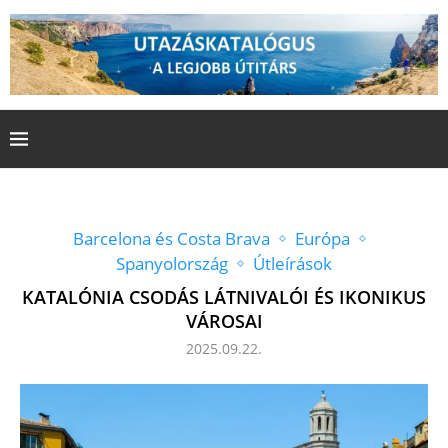
Barcelona és Costa Brava
Európa
Spanyolország
Útleírások
KATALÓNIA CSODÁS LÁTNIVALÓI ÉS IKONIKUS
VÁROSAI
2025.09.22.