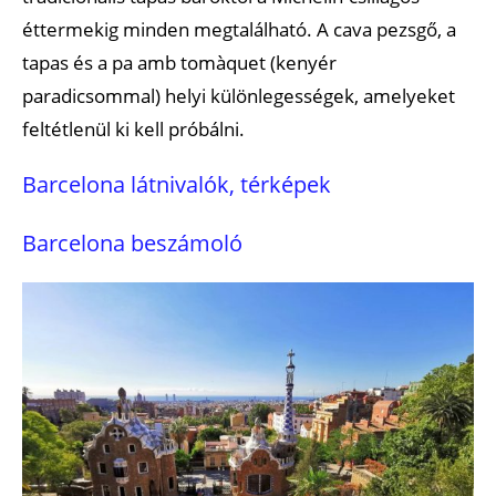
éttermekig minden megtalálható. A cava pezsgő, a
tapas és a pa amb tomàquet (kenyér
paradicsommal) helyi különlegességek, amelyeket
feltétlenül ki kell próbálni.
Barcelona látnivalók, térképek
Barcelona beszámoló