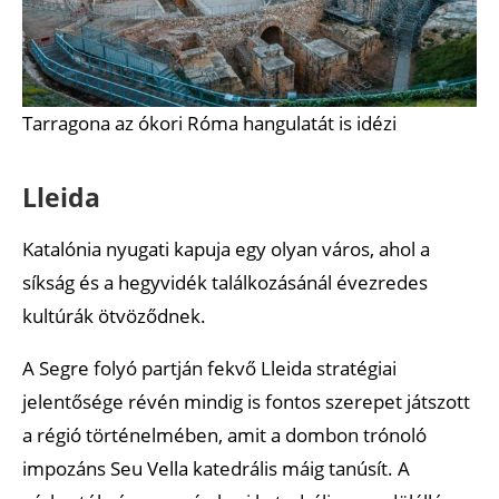
Tarragona az ókori Róma hangulatát is idézi
Lleida
Katalónia nyugati kapuja egy olyan város, ahol a
síkság és a hegyvidék találkozásánál évezredes
kultúrák ötvöződnek.
A Segre folyó partján fekvő Lleida stratégiai
jelentősége révén mindig is fontos szerepet játszott
a régió történelmében, amit a dombon trónoló
impozáns Seu Vella katedrális máig tanúsít. A