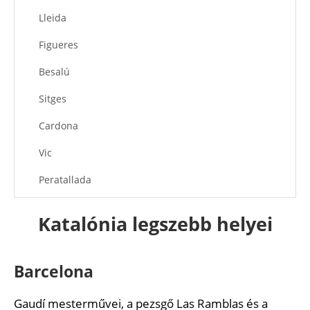
Lleida
Figueres
Besalú
Sitges
Cardona
Vic
Peratallada
Vall de Núria
Katalónia legszebb helyei
Alta Garrotxa
Poblet kolostor
Barcelona
Ajánlott cikkek
Gaudí mesterművei, a pezsgő Las Ramblas és a