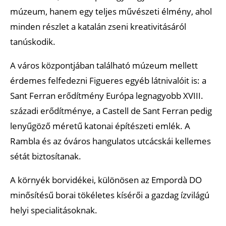
múzeum, hanem egy teljes művészeti élmény, ahol
minden részlet a katalán zseni kreativitásáról
tanúskodik.
A város központjában található múzeum mellett
érdemes felfedezni Figueres egyéb látnivalóit is: a
Sant Ferran erődítmény Európa legnagyobb XVIII.
századi erődítménye, a Castell de Sant Ferran pedig
lenyűgöző méretű katonai építészeti emlék. A
Rambla és az óváros hangulatos utcácskái kellemes
sétát biztosítanak.
A környék borvidékei, különösen az Empordà DO
minősítésű borai tökéletes kísérői a gazdag ízvilágú
helyi specialitásoknak.