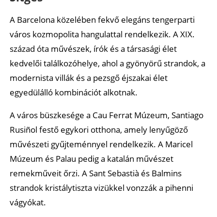
A Barcelona közelében fekvő elegáns tengerparti
város kozmopolita hangulattal rendelkezik. A XIX.
század óta művészek, írók és a társasági élet
kedvelői találkozóhelye, ahol a gyönyörű strandok, a
modernista villák és a pezsgő éjszakai élet
egyedülálló kombinációt alkotnak.
A város büszkesége a Cau Ferrat Múzeum, Santiago
Rusiñol festő egykori otthona, amely lenyűgöző
művészeti gyűjteménnyel rendelkezik. A Maricel
Múzeum és Palau pedig a katalán művészet
remekműveit őrzi. A Sant Sebastià és Balmins
strandok kristálytiszta vizükkel vonzzák a pihenni
vágyókat.