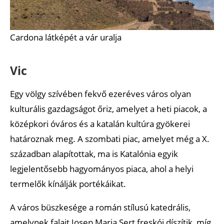
Cardona látképét a vár uralja
Vic
Egy völgy szívében fekvő ezeréves város olyan
kulturális gazdagságot őriz, amelyet a heti piacok, a
középkori óváros és a katalán kultúra gyökerei
határoznak meg. A szombati piac, amelyet még a X.
században alapítottak, ma is Katalónia egyik
legjelentősebb hagyományos piaca, ahol a helyi
termelők kínálják portékáikat.
A város büszkesége a román stílusú katedrális,
amelynek falait Josep Maria Sert freskói díszítik, míg