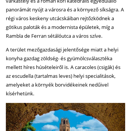
várkastély és a román kori katedrális egyedülálló
panorámát nyújt a városra és a környező síkságra. A
régi város keskeny utcácskáiban rejtőzködnek a
gótikus paloták és a modernista épületek, míg a
Rambla de Ferran sétálóutca a város szíve.
A terület mezőgazdasági jelentősége miatt a helyi
konyha gazdag zöldség- és gyümölcsválasztéka
mellett híres húsételeiről is. A caracoles (csigák) és
az escudella (tartalmas leves) helyi specialitások,
amelyeket a környék borvidékeinek nedűivel
kísérhetünk.