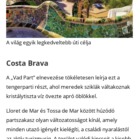
A világ egyik legkedveltebb úti célja
Costa Brava
A „Vad Part” elnevezése tökéletesen leírja ezt a
tengerparti részt, ahol meredek sziklák váltakoznak
kristálytiszta víz övezte apró öblökkel.
Lloret de Mar és Tossa de Mar között húzódó
partszakasz olyan változatosságot kínál, amely
minden utazó igényét kielégíti, a családi nyaralástól
az aktív turizmusig. A terület valódi kincseit a kisebb