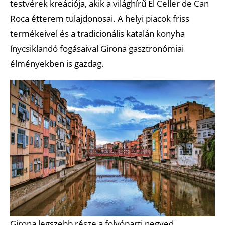
testvérek kreációja, akik a világhírű El Celler de Can
Roca étterem tulajdonosai. A helyi piacok friss
termékeivel és a tradicionális katalán konyha
ínycsiklandó fogásaival Girona gasztronómiai
élményekben is gazdag.
Girona legszebb része a folyóparti negyed