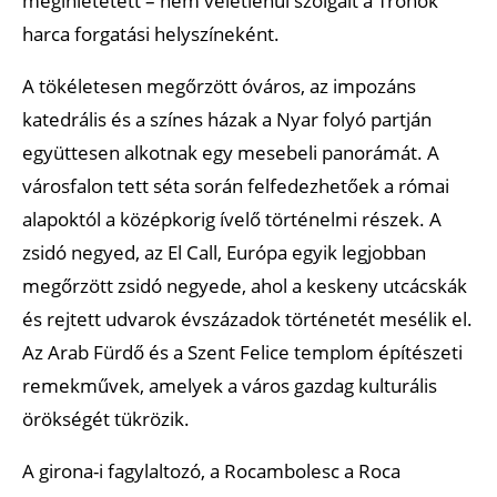
megihletetett – nem véletlenül szolgált a Trónok
harca forgatási helyszíneként.
A tökéletesen megőrzött óváros, az impozáns
katedrális és a színes házak a Nyar folyó partján
együttesen alkotnak egy mesebeli panorámát. A
városfalon tett séta során felfedezhetőek a római
alapoktól a középkorig ívelő történelmi részek. A
zsidó negyed, az El Call, Európa egyik legjobban
megőrzött zsidó negyede, ahol a keskeny utcácskák
és rejtett udvarok évszázadok történetét mesélik el.
Az Arab Fürdő és a Szent Felice templom építészeti
remekművek, amelyek a város gazdag kulturális
örökségét tükrözik.
A girona-i fagylaltozó, a Rocambolesc a Roca