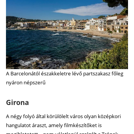
A Barcelonától északkeletre lévő partszakasz főleg
nyáron népszerű
Girona
A négy folyó által körülölelt város olyan középkori
hangulatot áraszt, amely filmkészítőket is