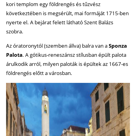
kori templom egy földrengés és tűzvész
következtében is megsérült, mai formáját 1715-ben
nyerte el. A bejárat felett látható Szent Balázs
szobra.
Az óratoronytól (szemben állva) balra van a
Sponza
Palota
. A gótikus-reneszánsz stílusban épült palota
árulkodik arról, milyen paloták is épültek az 1667-es
földrengés előtt a városban.