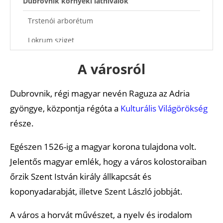
Dubrovnik környéki látnivalók
Trstenói arborétum
Lokrum sziget
Elaphiti-szigetek
A városról
Cavtat
Dubrovnik, régi magyar nevén Raguza az Adria
Tengerpartok, strandok
gyöngye, központja régóta a
Kulturális Világörökség
Plaza Banje
része.
Plaza Sveti Jakov
Egészen 1526-ig a magyar korona tulajdona volt.
Plaza Bellevue
Jelentős magyar emlék, hogy a város kolostoraiban
őrzik Szent István király állkapcsát és
Buza Bar alatti part
koponyadarabját, illetve Szent László jobbját.
Uvala Lapad
A város a horvát művészet, a nyelv és irodalom
Interaktív és letölthető térképek