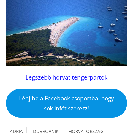
Legszebb horvát tengerpartok
Lépj be a Facebook csoportba, hogy
sok infót szerezz!
ADRIA
DUBROVNIK
HORVÁTORSZÁG