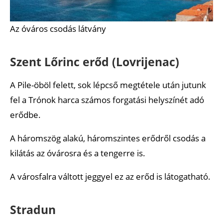
Az óváros csodás látvány
Szent Lőrinc erőd (Lovrijenac)
A Pile-öböl felett, sok lépcső megtétele után jutunk
fel a Trónok harca számos forgatási helyszínét adó
erődbe.
A háromszög alakú, háromszintes erődről csodás a
kilátás az óvárosra és a tengerre is.
A városfalra váltott jeggyel ez az erőd is látogatható.
Stradun