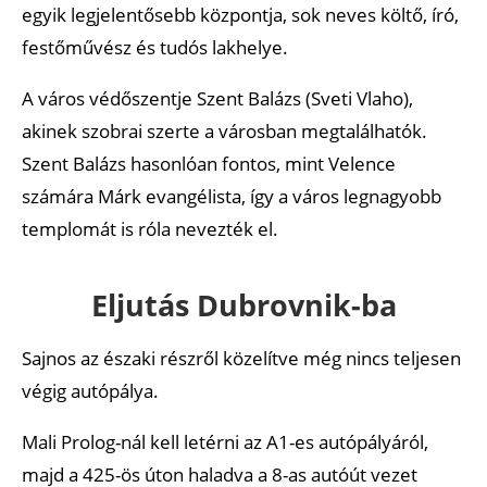
egyik legjelentősebb központja, sok neves költő, író,
Ajánlott cikkek
festőművész és tudós lakhelye.
A város védőszentje Szent Balázs (Sveti Vlaho),
akinek szobrai szerte a városban megtalálhatók.
Szent Balázs hasonlóan fontos, mint Velence
számára Márk evangélista, így a város legnagyobb
templomát is róla nevezték el.
Eljutás Dubrovnik-ba
Sajnos az északi részről közelítve még nincs teljesen
végig autópálya.
Mali Prolog-nál kell letérni az A1-es autópályáról,
majd a 425-ös úton haladva a 8-as autóút vezet