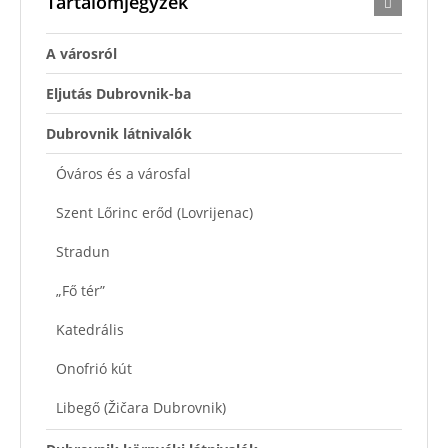
Tartalomjegyzék
A városról
Eljutás Dubrovnik-ba
Dubrovnik látnivalók
Óváros és a városfal
Szent Lőrinc erőd (Lovrijenac)
Stradun
„Fő tér”
Katedrális
Onofrió kút
Libegő (Žičara Dubrovnik)