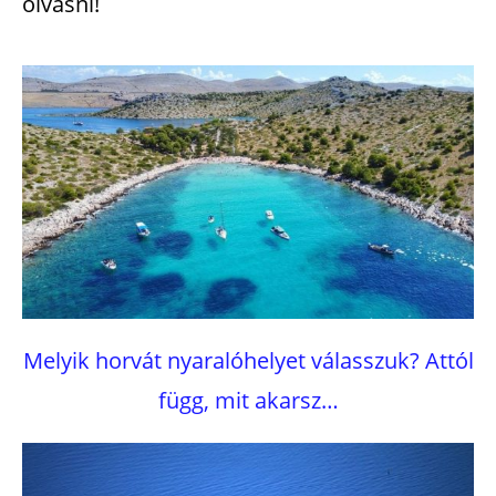
olvasni!
Melyik horvát nyaralóhelyet válasszuk? Attól
függ, mit akarsz…