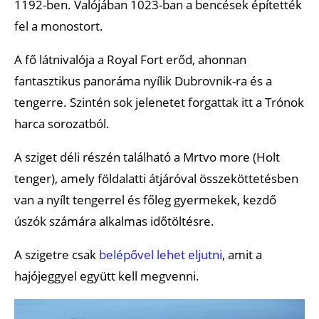
1192-ben. Valójában 1023-ban a bencések építették
fel a monostort.
A fő látnivalója a Royal Fort erőd, ahonnan
fantasztikus panoráma nyílik Dubrovnik-ra és a
tengerre. Szintén sok jelenetet forgattak itt a Trónok
harca sorozatból.
A sziget déli részén található a Mrtvo more (Holt
tenger), amely földalatti átjáróval összeköttetésben
van a nyílt tengerrel és főleg gyermekek, kezdő
úszók számára alkalmas időtöltésre.
A szigetre csak
belépővel lehet eljutni
, amit a
hajójeggyel együtt kell megvenni.