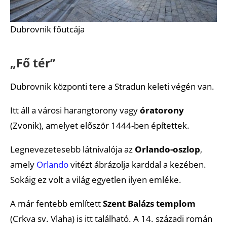
Dubrovnik főutcája
„Fő tér”
Dubrovnik központi tere a Stradun keleti végén van.
Itt áll a városi harangtorony vagy
óratorony
(Zvonik), amelyet először 1444-ben építettek.
Legnevezetesebb látnivalója az
Orlando-oszlop
,
amely
Orlando
vitézt ábrázolja karddal a kezében.
Sokáig ez volt a világ egyetlen ilyen emléke.
A már fentebb említett
Szent Balázs templom
(Crkva sv. Vlaha) is itt található. A 14. századi román