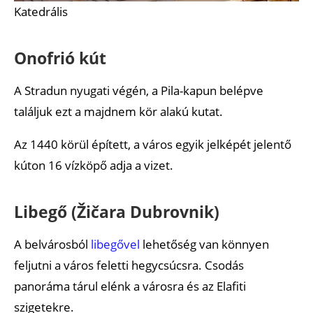
Katedrális
Onofrió kút
A Stradun nyugati végén, a Pila-kapun belépve
találjuk ezt a majdnem kör alakú kutat.
Az 1440 körül épített, a város egyik jelképét jelentő
kúton 16 vízköpő adja a vizet.
Libegő (Žičara Dubrovnik)
A belvárosból
libegővel
lehetőség van könnyen
feljutni a város feletti hegycsúcsra. Csodás
panoráma tárul elénk a városra és az Elafiti
szigetekre.