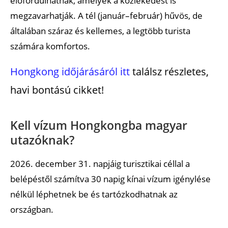
előfordulhatnak, amelyek a közlekedést is
megzavarhatják. A tél (január–február) hűvös, de
általában száraz és kellemes, a legtöbb turista
számára komfortos.
Hongkong időjárásáról itt
találsz részletes,
havi bontású cikket!
Kell vízum Hongkongba magyar
utazóknak?
2026. december 31. napjáig turisztikai céllal a
belépéstől számítva 30 napig kínai vízum igénylése
nélkül léphetnek be és tartózkodhatnak az
országban.