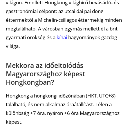
utazáshoz?
világon. Emellett Hongkong világhírű bevásárló- és
gasztronómiai célpont: az utcai dai pai dong
Iható a csapvíz Hongkongban?
éttermektől a Michelin-csillagos éttermekig minden
Élmények
megtalálható. A városban egymás mellett él a brit
Mik a kötelező látnivalók Hongkongban?
gyarmati örökség és a
kínai
hagyományok gazdag
világa.
Melyek a legnépszerűbb ételek és italok
Hongkongban?
Mekkora az időeltolódás
Milyen fontos ünnepek és fesztiválok vannak
Magyarországhoz képest
Hongkongban?
Hongkongban?
Ajánlott cikkek
Hongkong a hongkongi időzónában (HKT, UTC+8)
található, és nem alkalmaz óraátállítást. Télen a
különbség +7 óra, nyáron +6 óra Magyarországhoz
képest.