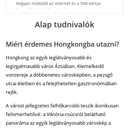
Hogyan működik az internet és a SIM-kártya
használata Hongkongban?
Alap tudnivalók
Utazás és közlekedés
Hogyan juthatok be a repülőtérről Hongkong
központjába?
Miért érdemes Hongkongba utazni?
Mi a legkényelmesebb közlekedési mód
Hongkong az egyik leglátványosabb és
Hongkongban?
legizgalmasabb város Ázsiában. Kiemelkedő
Szállás és biztonság
vonzereje a döbbenetes városképben, a pezsgő
Biztonságos város Hongkong?
utcai életben és a felejthetetlen gasztronómiában
rejlik.
Melyik környéken érdemes megszállni
Hongkongban?
A várost jellegzetes felhőkarcolói teszik ikonikusan
Egészségügyi tudnivalók
felismerhetővé: a Viktória-csúcsról belátható
panoráma az egyik leglátványosabb városkép a
Kötelező oltások szükségesek Hongkongba