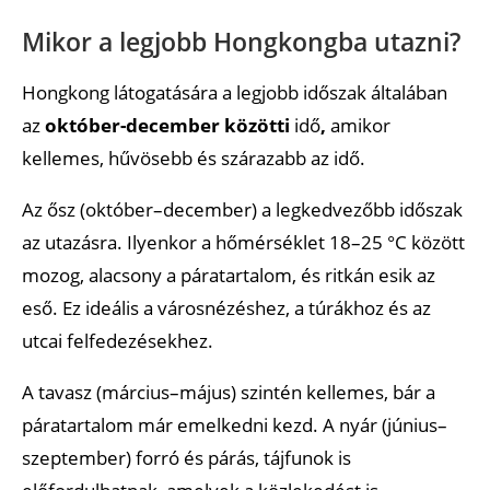
Mikor a legjobb Hongkongba utazni?
Hongkong látogatására a legjobb időszak általában
az
október-december közötti
idő
,
amikor
kellemes, hűvösebb és szárazabb az idő.
Az ősz (október–december) a legkedvezőbb időszak
az utazásra. Ilyenkor a hőmérséklet 18–25 °C között
mozog, alacsony a páratartalom, és ritkán esik az
eső. Ez ideális a városnézéshez, a túrákhoz és az
utcai felfedezésekhez.
A tavasz (március–május) szintén kellemes, bár a
páratartalom már emelkedni kezd. A nyár (június–
szeptember) forró és párás, tájfunok is