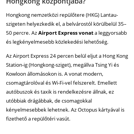
Hongkong központjába?
Hongkong nemzetközi repülőtere (HKG) Lantau-
szigeten helyezkedik el, a belvárostól körülbelül 35–
50 percre. Az
Airport Express vonat
a leggyorsabb
és legkényelmesebb közlekedési lehetőség.
Az Airport Express 24 percen belül eljut a Hong Kong
Station-ig (Hongkong-sziget), megállva Tsing Yi és
Kowloon állomásokon is. A vonat modern,
csomagtárolóval és Wi-Fi-vel felszerelt. Emellett
autóbuszok és taxik is rendelkezésre állnak, ez
utóbbiak drágábbak, de csomagokkal
kényelmesebbek lehetnek. Az Octopus kártyával is
fizethető a repülőtéri vasút.