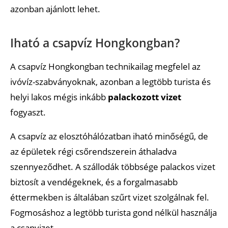
azonban ajánlott lehet.
Iható a csapvíz Hongkongban?
A csapvíz Hongkongban technikailag megfelel az
ivóvíz-szabványoknak, azonban a legtöbb turista és
helyi lakos mégis inkább
palackozott vizet
fogyaszt.
A csapvíz az elosztóhálózatban iható minőségű, de
az épületek régi csőrendszerein áthaladva
szennyeződhet. A szállodák többsége palackos vizet
biztosít a vendégeknek, és a forgalmasabb
éttermekben is általában szűrt vizet szolgálnak fel.
Fogmosáshoz a legtöbb turista gond nélkül használja
a csapvizet.