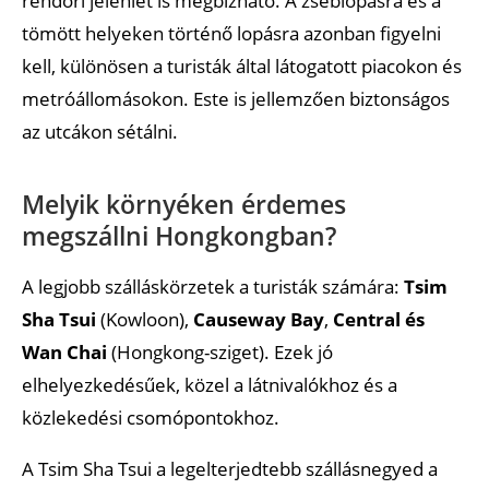
rendőri jelenlét is megbízható. A zseblopásra és a
tömött helyeken történő lopásra azonban figyelni
kell, különösen a turisták által látogatott piacokon és
metróállomásokon. Este is jellemzően biztonságos
az utcákon sétálni.
Melyik környéken érdemes
megszállni Hongkongban?
A legjobb szálláskörzetek a turisták számára:
Tsim
Sha Tsui
(Kowloon),
Causeway Bay
,
Central és
Wan Chai
(Hongkong-sziget). Ezek jó
elhelyezkedésűek, közel a látnivalókhoz és a
közlekedési csomópontokhoz.
A Tsim Sha Tsui a legelterjedtebb szállásnegyed a