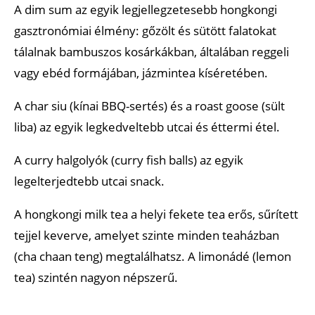
A dim sum az egyik legjellegzetesebb hongkongi
gasztronómiai élmény: gőzölt és sütött falatokat
tálalnak bambuszos kosárkákban, általában reggeli
vagy ebéd formájában, jázmintea kíséretében.
A char siu (kínai BBQ-sertés) és a roast goose (sült
liba) az egyik legkedveltebb utcai és éttermi étel.
A curry halgolyók (curry fish balls) az egyik
legelterjedtebb utcai snack.
A hongkongi milk tea a helyi fekete tea erős, sűrített
tejjel keverve, amelyet szinte minden teaházban
(cha chaan teng) megtalálhatsz. A limonádé (lemon
tea) szintén nagyon népszerű.