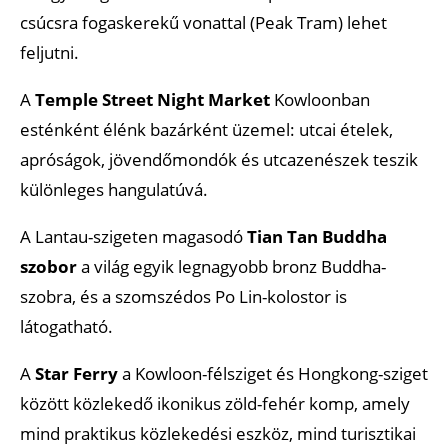
csúcsra fogaskerekű vonattal (Peak Tram) lehet
feljutni.
A
Temple Street Night Market
Kowloonban
esténként élénk bazárként üzemel: utcai ételek,
apróságok, jövendőmondók és utcazenészek teszik
különleges hangulatúvá.
A Lantau-szigeten magasodó
Tian Tan Buddha
szobor
a világ egyik legnagyobb bronz Buddha-
szobra, és a szomszédos Po Lin-kolostor is
látogatható.
A
Star Ferry
a Kowloon-félsziget és Hongkong-sziget
között közlekedő ikonikus zöld-fehér komp, amely
mind praktikus közlekedési eszköz, mind turisztikai