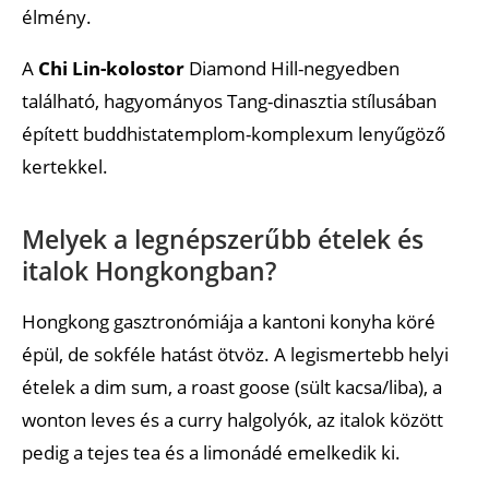
élmény.
A
Chi Lin-kolostor
Diamond Hill-negyedben
található, hagyományos Tang-dinasztia stílusában
épített buddhistatemplom-komplexum lenyűgöző
kertekkel.
Melyek a legnépszerűbb ételek és
italok Hongkongban?
Hongkong gasztronómiája a kantoni konyha köré
épül, de sokféle hatást ötvöz. A legismertebb helyi
ételek a dim sum, a roast goose (sült kacsa/liba), a
wonton leves és a curry halgolyók, az italok között
pedig a tejes tea és a limonádé emelkedik ki.