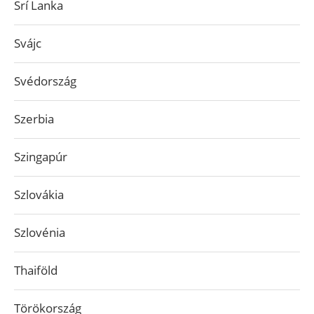
Srí Lanka
Svájc
Svédország
Szerbia
Szingapúr
Szlovákia
Szlovénia
Thaiföld
Törökország