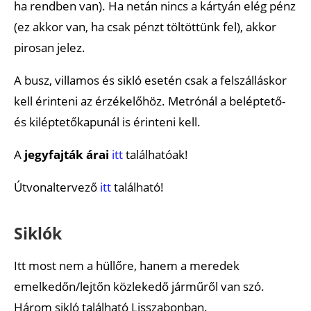
ha rendben van). Ha netán nincs a kártyán elég pénz
(ez akkor van, ha csak pénzt töltöttünk fel), akkor
pirosan jelez.
A busz, villamos és sikló esetén csak a felszálláskor
kell érinteni az érzékelőhöz. Metrónál a beléptető-
és kiléptetőkapunál is érinteni kell.
A
jegyfajták árai
itt
találhatóak!
Útvonaltervező
itt
található!
Siklók
Itt most nem a hüllőre, hanem a meredek
emelkedőn/lejtőn közlekedő járműről van szó.
Három sikló található Lisszabonban.