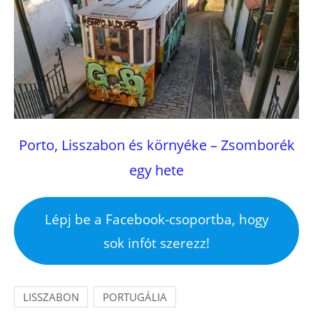
Porto, Lisszabon és környéke – Zsomborék
egy hete
Lépj be a Facebook-csoportba, hogy
sok infót szerezz!
LISSZABON
PORTUGÁLIA