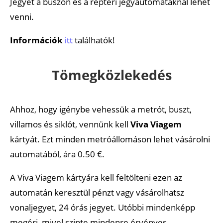
Jegyet a buszon és a reptéri jegyautomatáknál lehet
venni.
Információk
itt
találhatók!
Tömegközlekedés
Ahhoz, hogy igénybe vehessük a metrót, buszt,
villamos és siklót, vennünk kell
Viva Viagem
kártyát. Ezt minden metróállomáson lehet vásárolni
automatából, ára 0.50 €.
A Viva Viagem kártyára kell feltölteni ezen az
automatán keresztül pénzt vagy vásárolhatsz
vonaljegyet, 24 órás jegyet. Utóbbi mindenképp
megéri, mivel szinte mindenre érvényes.