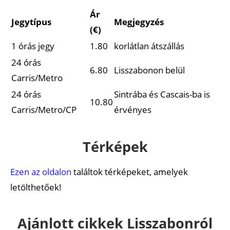
Ár
Jegytípus
Megjegyzés
(€)
1 órás jegy
1.80
korlátlan átszállás
24 órás
6.80
Lisszabonon belül
Carris/Metro
24 órás
Sintrába és Cascais-ba is
10.80
Carris/Metro/CP
érvényes
Térképek
Ezen az oldalon
találtok térképeket, amelyek
letölthetőek!
Ajánlott cikkek Lisszabonról