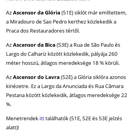
Az
Ascensor da Glória
(51E) siklót már említettem,
a Miradouro de Sao Pedro kerthez közlekedik a
Praca dos Restauradores tértől.
Az
Ascensor da Bica
(53E) a Rua de São Paulo és
Largo do Calhariz között közlekedik, pályája 260
méter hosszú, átlagos meredeksége 18 % körüli.
Az
Ascensor do Lavra
(52E) a Glória siklóra azonos
kinézetre. Ez a Largo da Anunciada és Rua Câmara
Pestana között közlekedik, átlagos meredeksége 22
%.
Menetrendek
itt
találhatók (51E, 52E és 53E jelzés
alatt)!