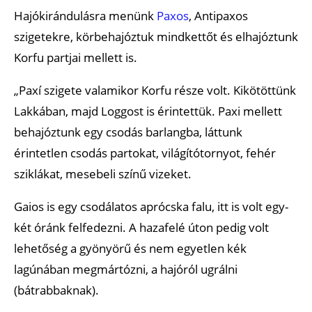
Hajókirándulásra menünk
Paxos
, Antipaxos
szigetekre, körbehajóztuk mindkettőt és elhajóztunk
Korfu partjai mellett is.
„Paxí szigete valamikor Korfu része volt. Kikötöttünk
Lakkában, majd Loggost is érintettük. Paxi mellett
behajóztunk egy csodás barlangba, láttunk
érintetlen csodás partokat, világítótornyot, fehér
sziklákat, mesebeli színű vizeket.
Gaios is egy csodálatos aprócska falu, itt is volt egy-
két óránk felfedezni. A hazafelé úton pedig volt
lehetőség a gyönyörű és nem egyetlen kék
lagúnában megmártózni, a hajóról ugrálni
(bátrabbaknak).