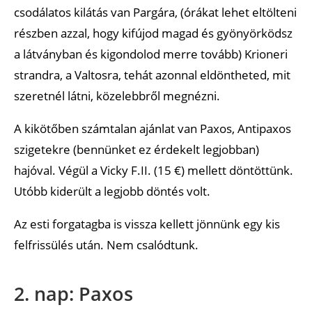
csodálatos kilátás van Pargára, (órákat lehet eltölteni
részben azzal, hogy kifújod magad és gyönyörködsz
a látványban és kigondolod merre tovább) Krioneri
strandra, a Valtosra, tehát azonnal eldöntheted, mit
szeretnél látni, közelebbről megnézni.
A kikötőben számtalan ajánlat van Paxos, Antipaxos
szigetekre (bennünket ez érdekelt legjobban)
hajóval. Végül a Vicky F.II. (15 €) mellett döntöttünk.
Utóbb kiderült a legjobb döntés volt.
Az esti forgatagba is vissza kellett jönnünk egy kis
felfrissülés után. Nem csalódtunk.
2. nap: Paxos