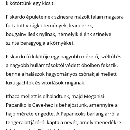
kikötöttünk egy kicsit.
Fiskardo épületeinek színesre mázolt falain magasra
futtatott virágköltemények, leanderek,
bougainvilleák nyílnak, némelyik élénk színeivel
szinte beragyogja a környéket.
Fiskardo fő kikötője egy nagyobb méretű, széltől és
a nagyobb hullámzásoktól védett öbölben fekszik,
benne a halászok hagyományos csónakjai mellett
luxusjachtok és vitorlások ringanak.
Ithaca mellett is elhaladtunk, majd Meganisi-
Papanikolis Cave-hez is behajóztunk, amennyire a
hajó mérete engedte. A Papanicolis barlang arról a
tengeralattjáróról kapta a nevét, amely menedékre