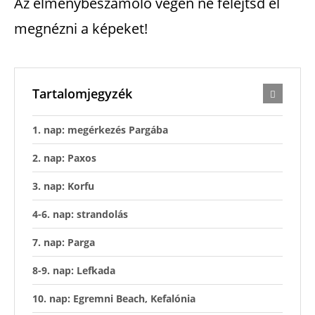
Az élménybeszámoló végén ne felejtsd el
megnézni a képeket!
Tartalomjegyzék
1. nap: megérkezés Pargába
2. nap: Paxos
3. nap: Korfu
4-6. nap: strandolás
7. nap: Parga
8-9. nap: Lefkada
10. nap: Egremni Beach, Kefalónia