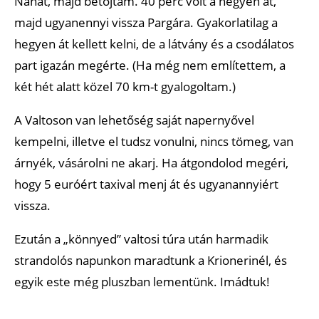
Nahát, majd betojtam. 40 perc volt a hegyen át,
majd ugyanennyi vissza Pargára. Gyakorlatilag a
hegyen át kellett kelni, de a látvány és a csodálatos
part igazán megérte. (Ha még nem említettem, a
két hét alatt közel 70 km-t gyalogoltam.)
A Valtoson van lehetőség saját napernyővel
kempelni, illetve el tudsz vonulni, nincs tömeg, van
árnyék, vásárolni ne akarj. Ha átgondolod megéri,
hogy 5 euróért taxival menj át és ugyanannyiért
vissza.
Ezután a „könnyed” valtosi túra után harmadik
strandolós napunkon maradtunk a Krionerinél, és
egyik este még pluszban lementünk. Imádtuk!