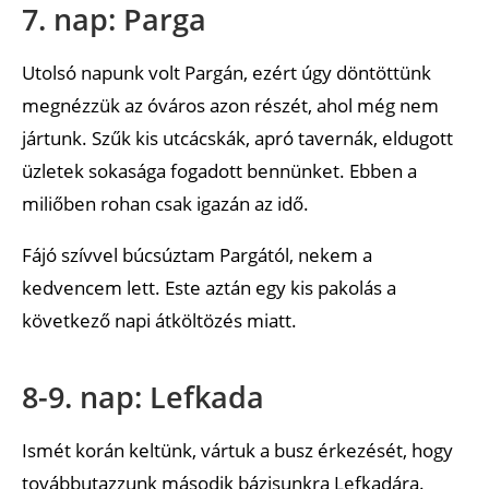
7. nap: Parga
Utolsó napunk volt Pargán, ezért úgy döntöttünk
megnézzük az óváros azon részét, ahol még nem
jártunk. Szűk kis utcácskák, apró tavernák, eldugott
üzletek sokasága fogadott bennünket. Ebben a
miliőben rohan csak igazán az idő.
Fájó szívvel búcsúztam Pargától, nekem a
kedvencem lett. Este aztán egy kis pakolás a
következő napi átköltözés miatt.
8-9. nap: Lefkada
Ismét korán keltünk, vártuk a busz érkezését, hogy
továbbutazzunk második bázisunkra Lefkadára.