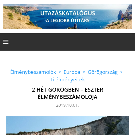
Élménybeszámolók
Európa
Görögország
Ti élményeitek
2 HÉT GÖRÖGBEN – ESZTER
ÉLMÉNYBESZÁMOLÓJA
2019.10.01.