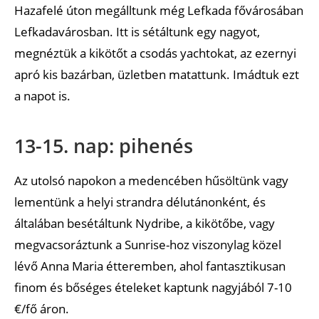
Hazafelé úton megálltunk még Lefkada fővárosában
Lefkadavárosban. Itt is sétáltunk egy nagyot,
megnéztük a kikötőt a csodás yachtokat, az ezernyi
apró kis bazárban, üzletben matattunk. Imádtuk ezt
a napot is.
13-15. nap: pihenés
Az utolsó napokon a medencében hűsöltünk vagy
lementünk a helyi strandra délutánonként, és
általában besétáltunk Nydribe, a kikötőbe, vagy
megvacsoráztunk a Sunrise-hoz viszonylag közel
lévő Anna Maria étteremben, ahol fantasztikusan
finom és bőséges ételeket kaptunk nagyjából 7-10
€/fő áron.