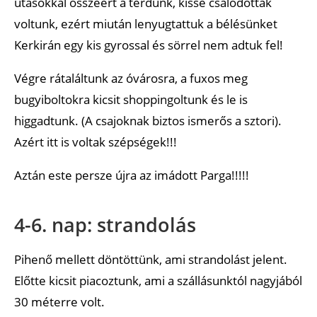
utasokkal összeért a térdünk, kissé csalódottak
voltunk, ezért miután lenyugtattuk a bélésünket
Kerkirán egy kis gyrossal és sörrel nem adtuk fel!
Végre rátaláltunk az óvárosra, a fuxos meg
bugyiboltokra kicsit shoppingoltunk és le is
higgadtunk. (A csajoknak biztos ismerős a sztori).
Azért itt is voltak szépségek!!!
Aztán este persze újra az imádott Parga!!!!!
4-6. nap: strandolás
Pihenő mellett döntöttünk, ami strandolást jelent.
Előtte kicsit piacoztunk, ami a szállásunktól nagyjából
30 méterre volt.