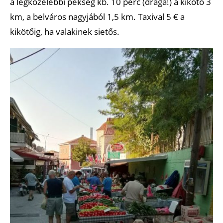
a legközelebbi pékség kb. 10 perc (drága!) a kikötő 3
km, a belváros nagyjából 1,5 km. Taxival 5 € a
kikötőig, ha valakinek sietős.