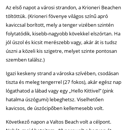
Az első napot a városi strandon, a Krioneri Beachen
töltöttük. (Krioneri fövenye világos színű apró
kaviccsal borított, mely a tenger vizében szintén
folytatódik, kisebb-nagyobb kövekkel elszórtan. Ha
jól úszol és kicsit merészebb vagy, akár át is tudsz
úszni a közeli kis szigetre, melyet szinte pontosan
szemben találsz.)
Igazi keskeny strand a városka szívében, csodásan
tiszta és meleg tengerrel (27 fokos), akár egész nap
lógathatod a lábad vagy egy „Hello Kittivel” (pink
hatalma úszógumi) lebeghetsz. Viselhetően
kavicsos, de úszócipőben kellemesebb volt.
Következő napon a Valtos Beach volt a célpont.