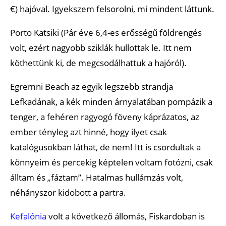
€) hajóval. Igyekszem felsorolni, mi mindent láttunk.
Porto Katsiki (Pár éve 6,4-es erősségű földrengés
volt, ezért nagyobb sziklák hullottak le. Itt nem
köthettünk ki, de megcsodálhattuk a hajóról).
Egremni Beach az egyik legszebb strandja
Lefkadának, a kék minden árnyalatában pompázik a
tenger, a fehéren ragyogó föveny káprázatos, az
ember tényleg azt hinné, hogy ilyet csak
katalógusokban láthat, de nem! Itt is csordultak a
könnyeim és percekig képtelen voltam fotózni, csak
álltam és „fáztam”. Hatalmas hullámzás volt,
néhányszor kidobott a partra.
Kefalónia
volt a következő állomás, Fiskardoban is