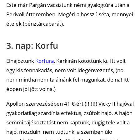
Este már Pargán vacsiztunk némi gyalogtúra után a
Perivoli étteremben. Megéri a hosszú séta, mennyei
ételek (pénztárcabarát).
3. nap: Korfu
Elhajóztunk
Korfura
, Kerkirán kötöttünk ki. Itt volt
egy kis fennakadás, nem volt idegenvezetés, (no
nem mintha nem találnánk fel magunkat, de na! Itt
éppen jól jött volna.)
Apollon szervezésében 41 €-ért (!!!!!!) Vicky II hajóval
gyakorlatilag szardínia effektus, zsúfolt hajó. A hajón
semmi tájékoztatást nem kaptunk, dugig tele volt a
hajó, mozdulni nem tudtunk, a szemben ülő