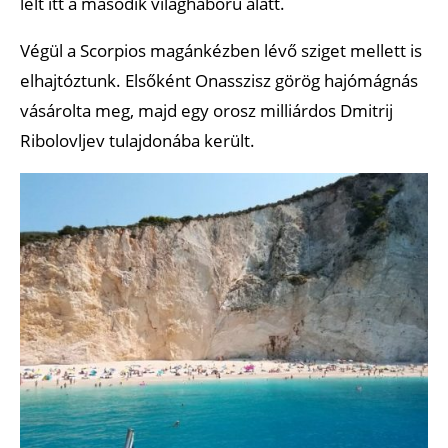
lelt itt a második világháború alatt.
Végül a Scorpios magánkézben lévő sziget mellett is
elhajtóztunk. Elsőként Onasszisz görög hajómágnás
vásárolta meg, majd egy orosz milliárdos Dmitrij
Ribolovljev tulajdonába került.