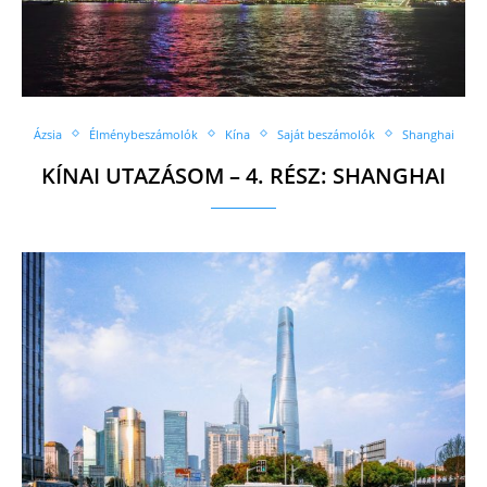
Ázsia
Élménybeszámolók
Kína
Saját beszámolók
Shanghai
KÍNAI UTAZÁSOM – 4. RÉSZ: SHANGHAI