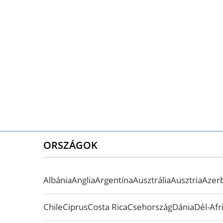
ORSZÁGOK
Albánia
Anglia
Argentína
Ausztrália
Ausztria
Azer
Chile
Ciprus
Costa Rica
Csehország
Dánia
Dél-Afr