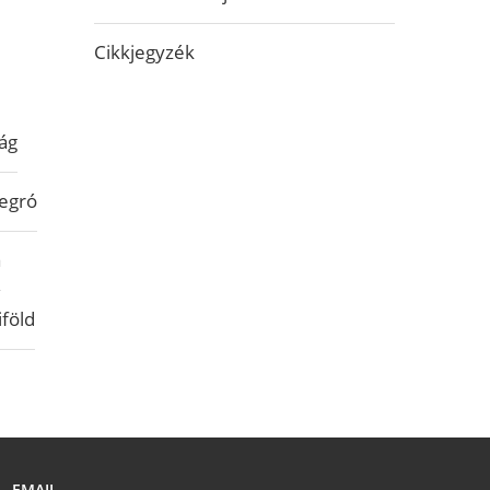
Cikkjegyzék
ág
egró
a
iföld
EMAIL