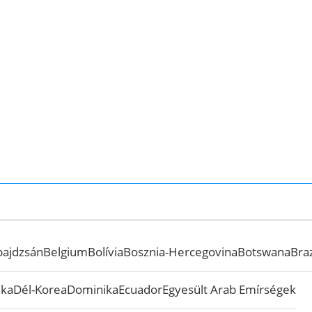
bajdzsán
Belgium
Bolívia
Bosznia-Hercegovina
Botswana
Braz
ika
Dél-Korea
Dominika
Ecuador
Egyesült Arab Emírségek