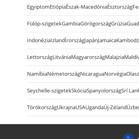
Egyiptom
Etiópia
Észak-Macedónia
Észtország
Fe
Fülöp-szigetek
Gambia
Görögország
Grúzia
Guad
Indonézia
Izland
Írország
Japán
Jamaica
Kambodz
Lettország
Litvánia
Magyarország
Malajzia
Maldív
Namíbia
Németország
Nicaragua
Norvégia
Olas
Seychelle-szigetek
Skócia
Spanyolország
Srí Lan
Törökország
Ukrajna
USA
Uganda
Új-Zéland
Üzbe