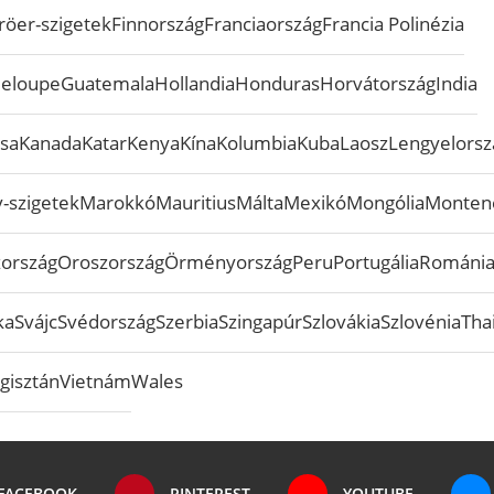
röer-szigetek
Finnország
Franciaország
Francia Polinézia
eloupe
Guatemala
Hollandia
Honduras
Horvátország
India
sa
Kanada
Katar
Kenya
Kína
Kolumbia
Kuba
Laosz
Lengyelorsz
-szigetek
Marokkó
Mauritius
Málta
Mexikó
Mongólia
Monten
zország
Oroszország
Örményország
Peru
Portugália
Románi
ka
Svájc
Svédország
Szerbia
Szingapúr
Szlovákia
Szlovénia
Tha
gisztán
Vietnám
Wales
FACEBOOK
PINTEREST
YOUTUBE