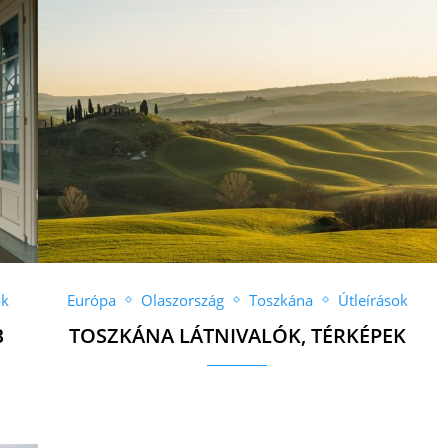
ok
Európa
Olaszország
Toszkána
Útleírások
B
TOSZKÁNA LÁTNIVALÓK, TÉRKÉPEK