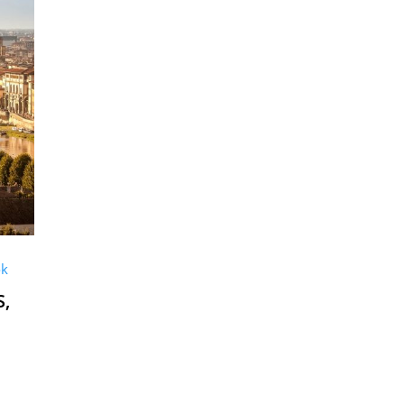
ok
S,