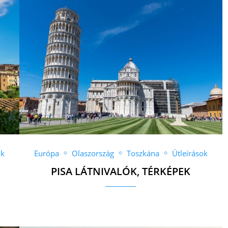
ok
Európa
Olaszország
Toszkána
Útleírások
PISA LÁTNIVALÓK, TÉRKÉPEK