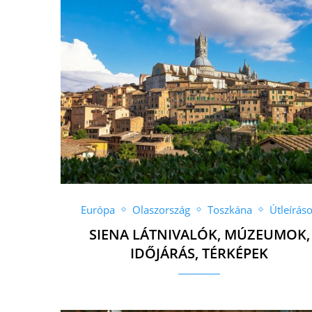
Európa
Olaszország
Toszkána
Útleírás
SIENA LÁTNIVALÓK, MÚZEUMOK,
IDŐJÁRÁS, TÉRKÉPEK