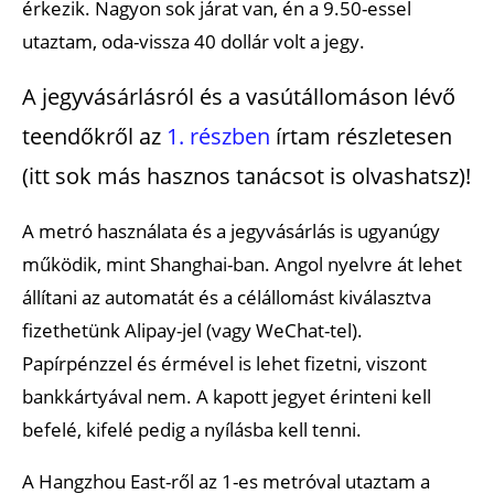
érkezik. Nagyon sok járat van, én a 9.50-essel
utaztam, oda-vissza 40 dollár volt a jegy.
A jegyvásárlásról és a vasútállomáson lévő
teendőkről az
1. részben
írtam részletesen
(itt sok más hasznos tanácsot is olvashatsz)!
A metró használata és a jegyvásárlás is ugyanúgy
működik, mint Shanghai-ban. Angol nyelvre át lehet
állítani az automatát és a célállomást kiválasztva
fizethetünk Alipay-jel (vagy WeChat-tel).
Papírpénzzel és érmével is lehet fizetni, viszont
bankkártyával nem. A kapott jegyet érinteni kell
befelé, kifelé pedig a nyílásba kell tenni.
A Hangzhou East-ről az 1-es metróval utaztam a