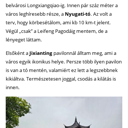
belvárosi Longxiangqiao-ig. Innen pár száz méter a
város leghíresebb része, a
Nyugati-tó
. Az volt a
terv, hogy körbesétálom, ami kb 10 km-t jelent.
Végül „csak” a Leifeng Pagodáig mentem, de a
lényeget láttam.
Elsőként a
Jixianting
pavilonnál álltam meg, ami a
város egyik ikonikus helye. Persze több ilyen pavilon
is van a tó mentén, valamiért ez lett a legszebbnek
kikiáltva. Természetesen joggal, csodás a kilátás is
innen.