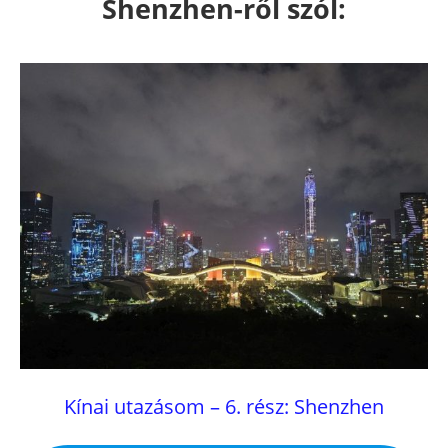
Shenzhen-ről szól:
Kínai utazásom – 6. rész: Shenzhen