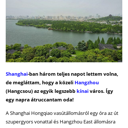
Shanghai
-ban három teljes napot lettem volna,
de megláttam, hogy a közeli
Hangzhou
(Hangcsou) az egyik legszebb
kínai
város. Így
egy napra átruccantam oda!
A Shanghai Hongqiao vasútállomásról egy óra az út
szupergyors vonattal és Hangzhou East állomásra