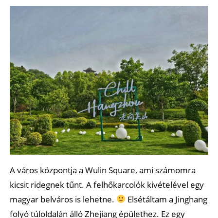
A város központja a Wulin Square, ami számomra
kicsit ridegnek tűnt. A felhőkarcolók kivételével egy
magyar belváros is lehetne.
Elsétáltam a Jinghang
folyó túloldalán álló Zhejiang épülethez. Ez egy