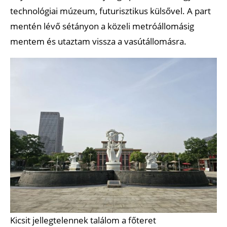
technológiai múzeum, futurisztikus külsővel. A part
mentén lévő sétányon a közeli metróállomásig
mentem és utaztam vissza a vasútállomásra.
Kicsit jellegtelennek találom a főteret