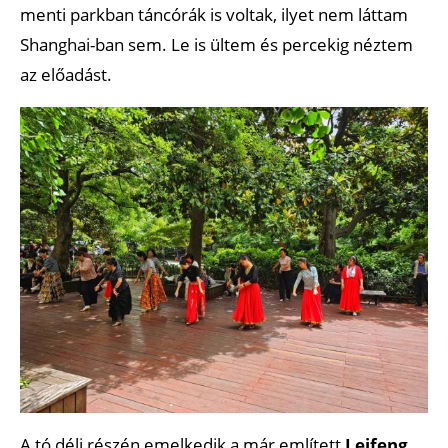
menti parkban táncórák is voltak, ilyet nem láttam
Shanghai-ban sem. Le is ültem és percekig néztem
az előadást.
A tó déli részén emelkedik a már említett
Leifeng