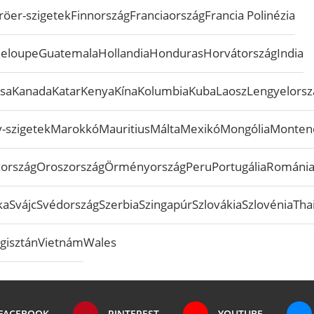
röer-szigetek
Finnország
Franciaország
Francia Polinézia
eloupe
Guatemala
Hollandia
Honduras
Horvátország
India
sa
Kanada
Katar
Kenya
Kína
Kolumbia
Kuba
Laosz
Lengyelorsz
-szigetek
Marokkó
Mauritius
Málta
Mexikó
Mongólia
Monten
zország
Oroszország
Örményország
Peru
Portugália
Románi
ka
Svájc
Svédország
Szerbia
Szingapúr
Szlovákia
Szlovénia
Tha
gisztán
Vietnám
Wales
FACEBOOK
PINTEREST
YOUTUBE