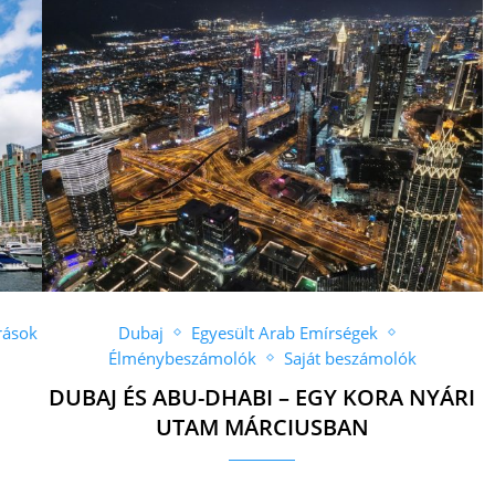
rások
Dubaj
Egyesült Arab Emírségek
Élménybeszámolók
Saját beszámolók
DUBAJ ÉS ABU-DHABI – EGY KORA NYÁRI
UTAM MÁRCIUSBAN