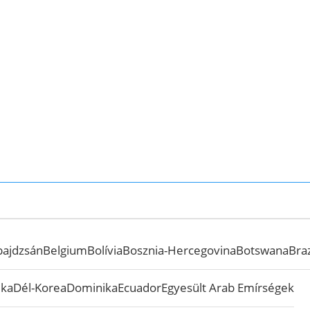
bajdzsán
Belgium
Bolívia
Bosznia-Hercegovina
Botswana
Braz
ika
Dél-Korea
Dominika
Ecuador
Egyesült Arab Emírségek