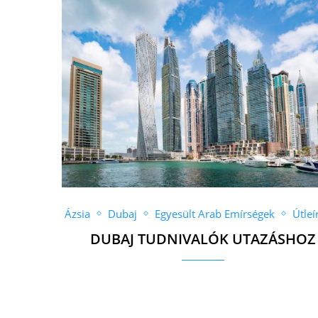
Ázsia
Dubaj
Egyesült Arab Emírségek
Útleí
DUBAJ TUDNIVALÓK UTAZÁSHOZ