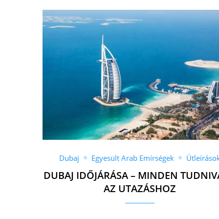
Dubaj
Egyesült Arab Emírségek
Útleíráso
DUBAJ IDŐJÁRÁSA – MINDEN TUDNI
AZ UTAZÁSHOZ