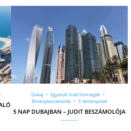
k
Dubaj
Egyesült Arab Emírségek
Élménybeszámolók
Ti élményeitek
VALÓ
5 NAP DUBAJBAN – JUDIT BESZÁMOLÓJA