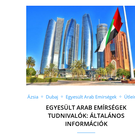
Ázsia
Dubaj
Egyesült Arab Emírségek
Útleí
EGYESÜLT ARAB EMÍRSÉGEK
TUDNIVALÓK: ÁLTALÁNOS
INFORMÁCIÓK