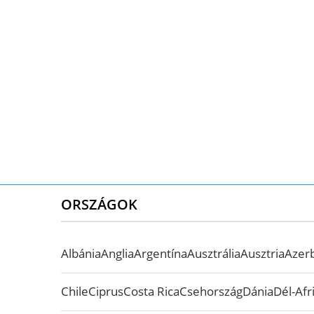
ORSZÁGOK
Albánia
Anglia
Argentína
Ausztrália
Ausztria
Azer
Chile
Ciprus
Costa Rica
Csehország
Dánia
Dél-Afr