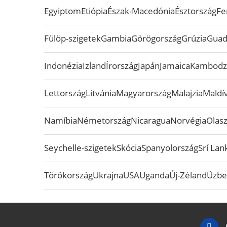
Egyiptom
Etiópia
Észak-Macedónia
Észtország
Fe
Fülöp-szigetek
Gambia
Görögország
Grúzia
Guad
Indonézia
Izland
Írország
Japán
Jamaica
Kambodz
Lettország
Litvánia
Magyarország
Malajzia
Maldív
Namíbia
Németország
Nicaragua
Norvégia
Olas
Seychelle-szigetek
Skócia
Spanyolország
Srí Lan
Törökország
Ukrajna
USA
Uganda
Új-Zéland
Üzbe