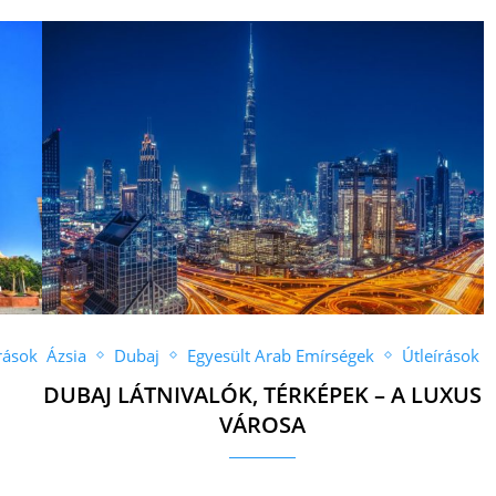
rások
Ázsia
Dubaj
Egyesült Arab Emírségek
Útleírások
DUBAJ LÁTNIVALÓK, TÉRKÉPEK – A LUXUS
VÁROSA