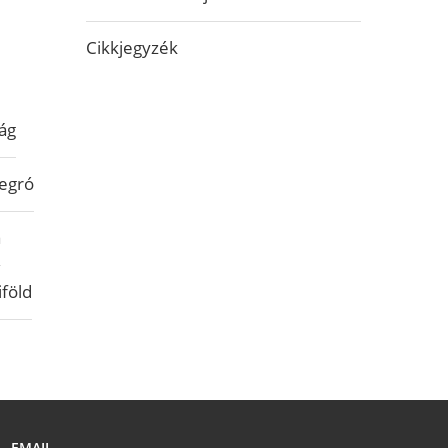
Cikkjegyzék
ág
egró
a
iföld
EMAIL