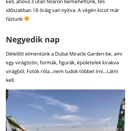
kell, ahová 3 után féláron bemehettünk, téli
időszakban 18 óráig van nyitva. A végén kicsit már
fáztunk
Negyedik nap
Délelőtt elmentünk a Dubai Miracle Garden-be, ami
egy virágözön, formák, figurák, épületelek kirakva
virágból. Fotók róla…nem tudok többet írni…Látni
kell.