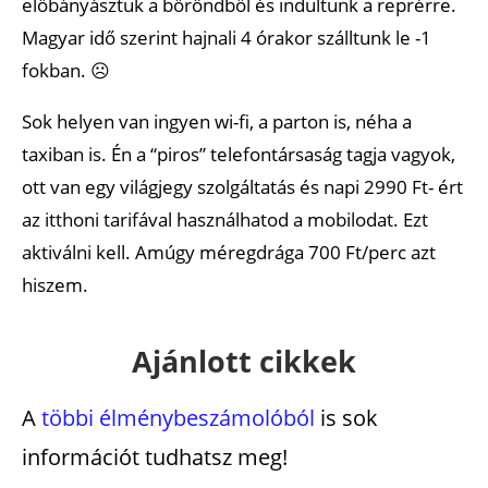
előbányásztuk a bőröndből és indultunk a reprérre.
Magyar idő szerint hajnali 4 órakor szálltunk le -1
fokban. ☹
Sok helyen van ingyen wi-fi, a parton is, néha a
taxiban is. Én a “piros” telefontársaság tagja vagyok,
ott van egy világjegy szolgáltatás és napi 2990 Ft- ért
az itthoni tarifával használhatod a mobilodat. Ezt
aktiválni kell. Amúgy méregdrága 700 Ft/perc azt
hiszem.
Ajánlott cikkek
A
többi élménybeszámolóból
is sok
információt tudhatsz meg!