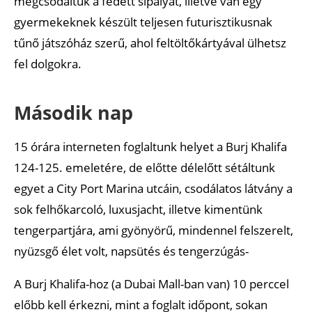
megcsodáltuk a fedett sípályát, illetve van egy
gyermekeknek készült teljesen futurisztikusnak
tűnő játszóház szerű, ahol feltöltőkártyával ülhetsz
fel dolgokra.
Második nap
15 órára interneten foglaltunk helyet a Burj Khalifa
124-125. emeletére, de előtte délelőtt sétáltunk
egyet a City Port Marina utcáin, csodálatos látvány a
sok felhőkarcoló, luxusjacht, illetve kimentünk
tengerpartjára, ami gyönyörű, mindennel felszerelt,
nyüzsgő élet volt, napsütés és tengerzúgás-
A Burj Khalifa-hoz (a Dubai Mall-ban van) 10 perccel
előbb kell érkezni, mint a foglalt időpont, sokan