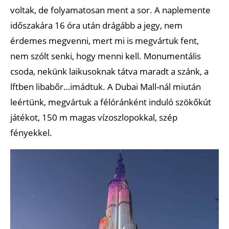
voltak, de folyamatosan ment a sor. A naplemente
időszakára 16 óra után drágább a jegy, nem
érdemes megvenni, mert mi is megvártuk fent,
nem szólt senki, hogy menni kell. Monumentális
csoda, nekünk laikusoknak tátva maradt a szánk, a
lftben libabőr…imádtuk. A Dubai Mall-nál miután
leértünk, megvártuk a félóránként induló szökőkút
játékot, 150 m magas vízoszlopokkal, szép
fényekkel.