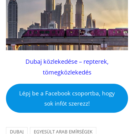
Dubaj közlekedése – repterek,
tömegközlekedés
Lépj be a Facebook csoportba, hogy
sok infót szerezz!
DUBAJ
EGYESÜLT ARAB EMÍRSÉGEK