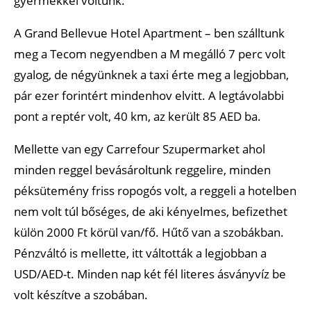
gyermekkel voltunk.
A Grand Bellevue Hotel Apartment – ben szálltunk
meg a Tecom negyendben a M megálló 7 perc volt
gyalog, de négyünknek a taxi érte meg a legjobban,
pár ezer forintért mindenhov elvitt. A legtávolabbi
pont a reptér volt, 40 km, az került 85 AED ba.
Mellette van egy Carrefour Szupermarket ahol
minden reggel bevásároltunk reggelire, minden
péksütemény friss ropogós volt, a reggeli a hotelben
nem volt túl bőséges, de aki kényelmes, befizethet
külön 2000 Ft körül van/fő. Hűtő van a szobákban.
Pénzváltó is mellette, itt váltották a legjobban a
USD/AED-t. Minden nap két fél literes ásványvíz be
volt készítve a szobában.