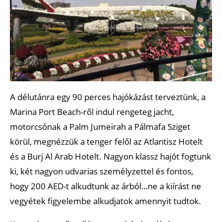
A délutánra egy 90 perces hajókázást terveztünk, a
Marina Port Beach-ről indul rengeteg jacht,
motorcsónak a Palm Jumeirah a Pálmafa Sziget
körül, megnézzük a tenger felől az Atlantisz Hotelt
és a Burj Al Arab Hotelt. Nagyon klassz hajót fogtunk
ki, két nagyon udvarias személyzettel és fontos,
hogy 200 AED-t alkudtunk az árból…ne a kiírást ne
vegyétek figyelembe alkudjatok amennyit tudtok.