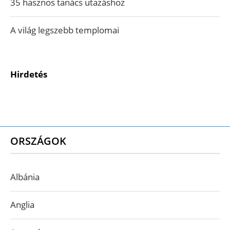
35 hasznos tanács utazáshoz
A világ legszebb templomai
Hirdetés
ORSZÁGOK
Albánia
Anglia