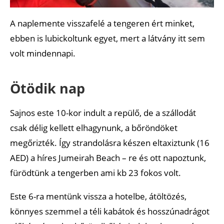
A naplemente visszafelé a tengeren ért minket,
ebben is lubickoltunk egyet, mert a látvány itt sem
volt mindennapi.
Ötödik nap
Sajnos este 10-kor indult a repülő, de a szállodát
csak délig kellett elhagynunk, a bőröndöket
megőrizték. Így strandolásra készen eltaxiztunk (16
AED) a híres Jumeirah Beach – re és ott napoztunk,
fürödtünk a tengerben ami kb 23 fokos volt.
Este 6-ra mentünk vissza a hotelbe, átöltözés,
könnyes szemmel a téli kabátok és hosszúnadrágot