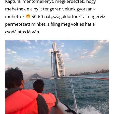
Kaptunk mentőmellényt, megkérdezték, hogy
mehetnek e a nyílt tengeren velünk gyorsan –
mehettek
50-60-nal „szágoldottunk” a tengervíz
permetezett minket, a fíling meg volt és hát a
csodálatos látván.