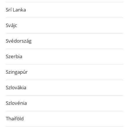
Srí Lanka
Svájc
Svédország
Szerbia
Szingapúr
Szlovákia
Szlovénia
Thaiföld