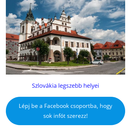
Szlovákia legszebb helyei
Lépj be a Facebook csoportba, hogy
sok infót szerezz!