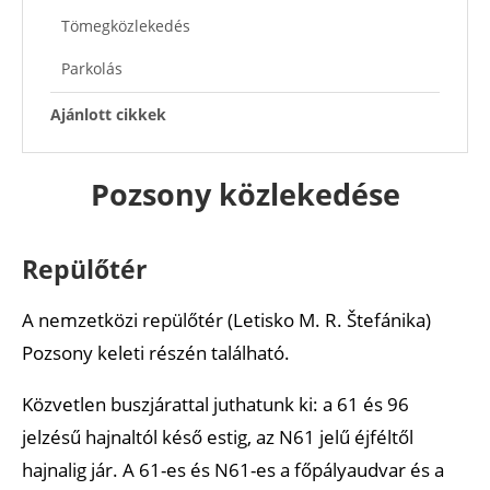
Tömegközlekedés
Parkolás
Ajánlott cikkek
Pozsony közlekedése
Repülőtér
A nemzetközi repülőtér (Letisko M. R. Štefánika)
Pozsony keleti részén található.
Közvetlen buszjárattal juthatunk ki: a 61 és 96
jelzésű hajnaltól késő estig, az N61 jelű éjféltől
hajnalig jár. A 61-es és N61-es a főpályaudvar és a