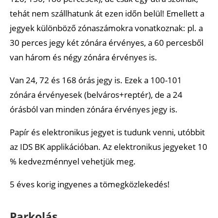
tehát nem szállhatunk át ezen időn belül! Emellett a
jegyek különböző zónaszámokra vonatkoznak: pl. a
30 perces jegy két zónára érvényes, a 60 percesből
van három és négy zónára érvényes is.
Van 24, 72 és 168 órás jegy is. Ezek a 100-101
zónára érvényesek (belváros+reptér), de a 24
órásból van minden zónára érvényes jegy is.
Papír és elektronikus jegyet is tudunk venni, utóbbit
az IDS BK applikációban. Az elektronikus jegyeket 10
% kedvezménnyel vehetjük meg.
5 éves korig ingyenes a tömegközlekedés!
Parkolás