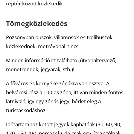
reptér között közlekedik.
Tömegközlekedés
Pozsonyban buszok, villamosok és trolibuszok
közlekednek, metróvonal nincs.
Minden információ
itt
található (útvonaltervező,
menetrendek, jegyárak, stb.)!
A főváros és környéke zónákra van osztva. A
belvárosi rész a 100-as zóna, itt van minden fontos
látnivaló, így egy zónás jegy, bérlet elég a
turistáskodáshoz.
Időtartamhoz kötött jegyek kaphatóak (30, 60, 90,
120, 150, 180 percesek), de csak egy útra szólnak,