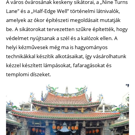
A város óvárosának keskeny sikátorai, a „Nine Turns
Lane” és a „Half-Edge Well” történelmi látnivalók,
amelyek az ókor építészeti megoldásait mutatják
be. A sikátorokat tervezetten szűkre építették, hogy
védelmet nyújtsanak a szél és a kalózok ellen. A
helyi kézművesek még ma is hagyományos
technikákkal készítik alkotásaikat, így vásárolhatunk
kézzel készített lámpásokat, fafaragásokat és
templomi díszeket.