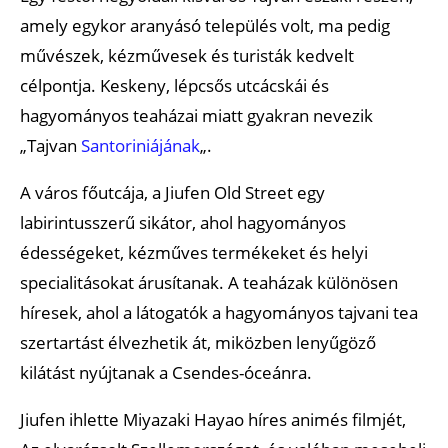
amely egykor aranyásó település volt, ma pedig
művészek, kézművesek és turisták kedvelt
célpontja. Keskeny, lépcsős utcácskái és
hagyományos teaházai miatt gyakran nevezik
„Tajvan
Santoriniájának
„.
A város főutcája, a Jiufen Old Street egy
labirintusszerű sikátor, ahol hagyományos
édességeket, kézműves termékeket és helyi
specialitásokat árusítanak. A teaházak különösen
híresek, ahol a látogatók a hagyományos tajvani tea
szertartást élvezhetik át, miközben lenyűgöző
kilátást nyújtanak a Csendes-óceánra.
Jiufen ihlette Miyazaki Hayao híres animés filmjét,