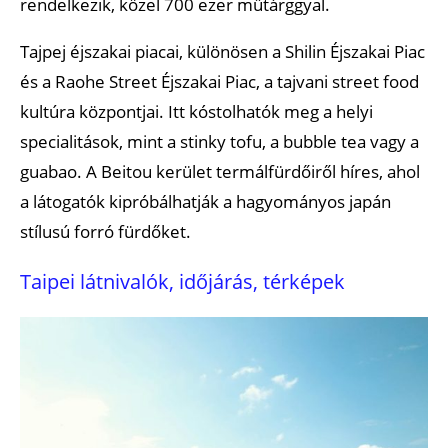
rendelkezik, közel 700 ezer műtárggyal.
Tajpej éjszakai piacai, különösen a Shilin Éjszakai Piac
és a Raohe Street Éjszakai Piac, a tajvani street food
kultúra központjai. Itt kóstolhatók meg a helyi
specialitások, mint a stinky tofu, a bubble tea vagy a
guabao. A Beitou kerület termálfürdőiről híres, ahol
a látogatók kipróbálhatják a hagyományos japán
stílusú forró fürdőket.
Taipei látnivalók, időjárás, térképek