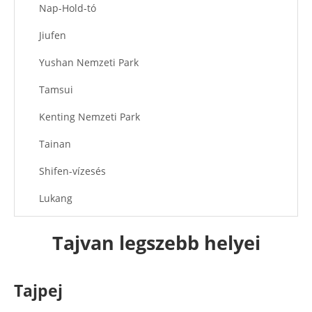
Nap-Hold-tó
Jiufen
Yushan Nemzeti Park
Tamsui
Kenting Nemzeti Park
Tainan
Shifen-vízesés
Lukang
Yehliu Geopark
Tajvan legszebb helyei
Ajánlott cikkek
Tajpej