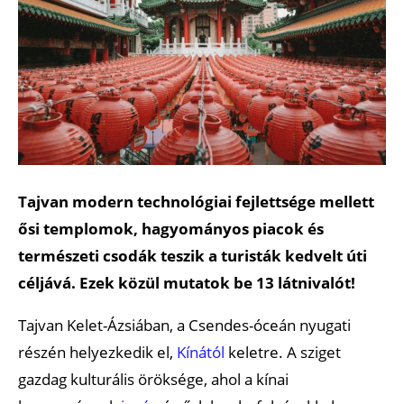
Tajvan modern technológiai fejlettsége mellett
ősi templomok, hagyományos piacok és
természeti csodák teszik a turisták kedvelt úti
céljává. Ezek közül mutatok be 13 látnivalót!
Tajvan Kelet-Ázsiában, a Csendes-óceán nyugati
részén helyezkedik el,
Kínától
keletre. A sziget
gazdag kulturális öröksége, ahol a kínai