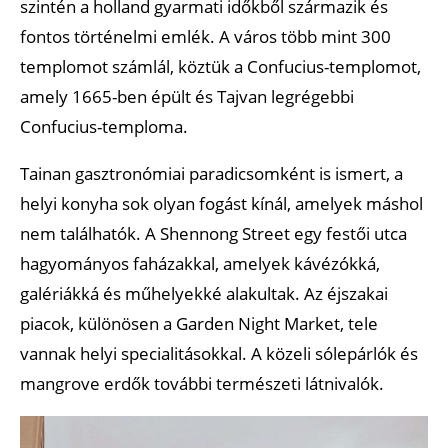
szintén a holland gyarmati időkből származik és
fontos történelmi emlék. A város több mint 300
templomot számlál, köztük a Confucius-templomot,
amely 1665-ben épült és Tajvan legrégebbi
Confucius-temploma.
Tainan gasztronómiai paradicsomként is ismert, a
helyi konyha sok olyan fogást kínál, amelyek máshol
nem találhatók. A Shennong Street egy festői utca
hagyományos faházakkal, amelyek kávézókká,
galériákká és műhelyekké alakultak. Az éjszakai
piacok, különösen a Garden Night Market, tele
vannak helyi specialitásokkal. A közeli sólepárlók és
mangrove erdők további természeti látnivalók.