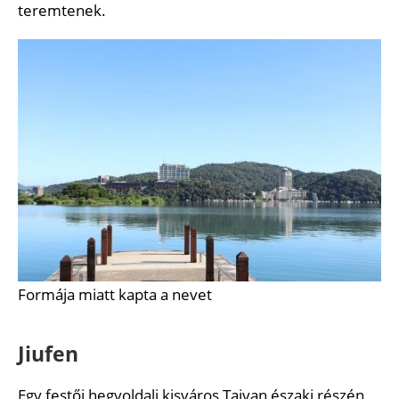
teremtenek.
Formája miatt kapta a nevet
Jiufen
Egy festői hegyoldali kisváros Tajvan északi részén,