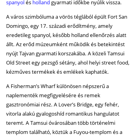
spanyol
és
holland
gyarmati időkbe nyúlik vissza.
A város szimbóluma a vörös téglából épült Fort San
Domingo, egy 17. századi erődítmény, amely
eredetileg spanyol, később holland ellenőrzés alatt
állt. Az erőd múzeumként működik és betekintést
nyújt Tajvan gyarmati korszakába. A közeli Tamsui
Old Street egy pezsgő sétány, ahol helyi street food,
kézműves termékek és emlékek kaphatók.
A Fisherman’s Wharf különösen népszerű a
naplementék megfigyelésére és remek
gasztronómiai rész. A Lover’s Bridge, egy fehér,
vitorla alakú gyalogoshíd romantikus hangulatot
teremt. A Tamsui óvárosában több történelmi
templom található, köztük a Fuyou-templom és a