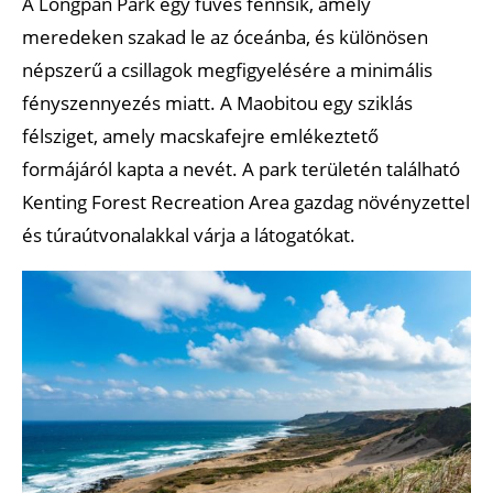
A Longpan Park egy füves fennsík, amely
meredeken szakad le az óceánba, és különösen
népszerű a csillagok megfigyelésére a minimális
fényszennyezés miatt. A Maobitou egy sziklás
félsziget, amely macskafejre emlékeztető
formájáról kapta a nevét. A park területén található
Kenting Forest Recreation Area gazdag növényzettel
és túraútvonalakkal várja a látogatókat.