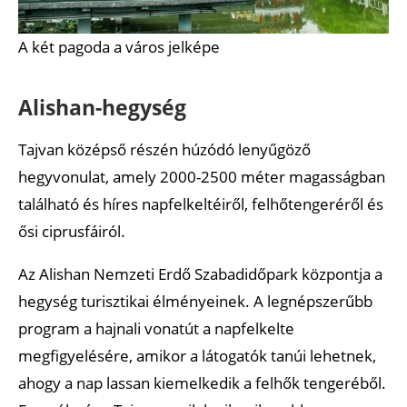
A két pagoda a város jelképe
Alishan-hegység
Tajvan középső részén húzódó lenyűgöző
hegyvonulat, amely 2000-2500 méter magasságban
található és híres napfelkeltéiről, felhőtengeréről és
ősi ciprusfáiról.
Az Alishan Nemzeti Erdő Szabadidőpark központja a
hegység turisztikai élményeinek. A legnépszerűbb
program a hajnali vonatút a napfelkelte
megfigyelésére, amikor a látogatók tanúi lehetnek,
ahogy a nap lassan kiemelkedik a felhők tengeréből.