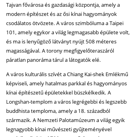
Tajvan fővárosa és gazdasági központja, amely a
modern építészet és az ősi kínai hagyományok
csodálatos ötvözete. A város szimbóluma a Taipei
101, amely egykor a világ legmagasabb épülete volt,
és ma is lenyűgöző látványt nyújt 508 méteres
magasságával. A torony megfigyelőteraszáról
páratlan panoráma tárul a látogatók elé.
A város kulturális szívét a Chiang Kai-shek Emlékmű
képviseli, amely hatalmas parkkal és hagyományos
kínai építészetű épületekkel büszkélkedik. A
Longshan-templom a város legrégebbi és legszebb
buddhista temploma, amely a 18. századból
származik. A Nemzeti Palotamúzeum a világ egyik
legnagyobb kínai művészeti gyűjteményével