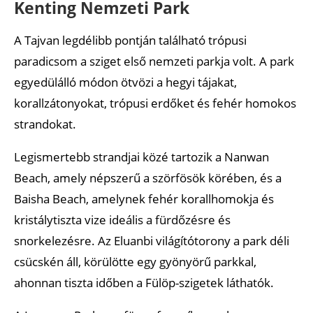
Kenting Nemzeti Park
A Tajvan legdélibb pontján található trópusi
paradicsom a sziget első nemzeti parkja volt. A park
egyedülálló módon ötvözi a hegyi tájakat,
korallzátonyokat, trópusi erdőket és fehér homokos
strandokat.
Legismertebb strandjai közé tartozik a Nanwan
Beach, amely népszerű a szörfösök körében, és a
Baisha Beach, amelynek fehér korallhomokja és
kristálytiszta vize ideális a fürdőzésre és
snorkelezésre. Az Eluanbi világítótorony a park déli
csücskén áll, körülötte egy gyönyörű parkkal,
ahonnan tiszta időben a Fülöp-szigetek láthatók.