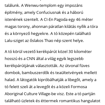
találunk. A Wenwu-templom egy impozáns
építmény, amely Confuciusnak és a háború
istenének szentelt. A CI-En Pagoda egy 46 méter
magas torony, ahonnan páratlan kilátás nyílik a tóra
és a környező hegyekre. A tó közepén található
Lalu-sziget az őslakos Thao nép szent helye.
A tó körül vezető kerékpárút közel 30 kilométer
hosszú és a CNN által a világ egyik legszebb
kerékpárútjának választották. Az útvonal füves
dombok, bambuszerdők és teaültetvények mellett
halad. A látogatók kipróbálhatják a libegőt, amely a
tó felett szeli át a levegőt és a közeli Formosa
Aboriginal Culture Village-be visz. Este a tó partján
található üzletek és éttermek romantikus hangulatot