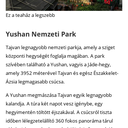
Ez a teaház a legszebb
Yushan Nemzeti Park
Tajvan legnagyobb nemzeti parkja, amely a sziget
központi hegységét foglalja magában. A park
szívében található a Yushan, vagyis a Jáde-hegy,
amely 3952 méterével Tajvan és egész Északkelet-
Ázsia legmagasabb csúcsa.
A Yushan megmászása Tajvan egyik legnagyobb
kalandja. A túra két napot vesz igénybe, egy
hegyimentén töltött éjszakával. A csúcsról tiszta
időben lélegzetelállító 360 fokos panoráma tárul