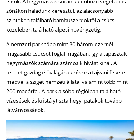
elénk. A hegymászás során különböző vegetációs
zónákon haladunk keresztül, az alacsonyabb
szinteken található bambuszerdőktől a csúcs
közelében található alpesi növényzetig.
A nemzeti park több mint 30 három-ezernél
magasabb csúcsot foglal magában, így a tapasztalt
hegymászók számára számos kihívást kínál. A
terület gazdag élővilágának része a tajvani fekete
medve, a sziget nemzeti állata, valamint több mint
200 madárfaj. A park alsóbb régióiban található
vízesések és kristálytiszta hegyi patakok további
látványosságok.