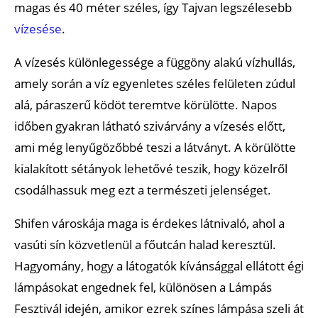
magas és 40 méter széles, így Tajvan legszélesebb
vízesése
.
A vízesés különlegessége a függöny alakú vízhullás,
amely során a víz egyenletes széles felületen zúdul
alá, páraszerű ködöt teremtve körülötte. Napos
időben gyakran látható szivárvány a vízesés előtt,
ami még lenyűgözőbbé teszi a látványt. A körülötte
kialakított sétányok lehetővé teszik, hogy közelről
csodálhassuk meg ezt a természeti jelenséget.
Shifen városkája maga is érdekes látnivaló, ahol a
vasúti sín közvetlenül a főutcán halad keresztül.
Hagyomány, hogy a látogatók kívánsággal ellátott égi
lámpásokat engednek fel, különösen a Lámpás
Fesztivál idején, amikor ezrek színes lámpása szeli át