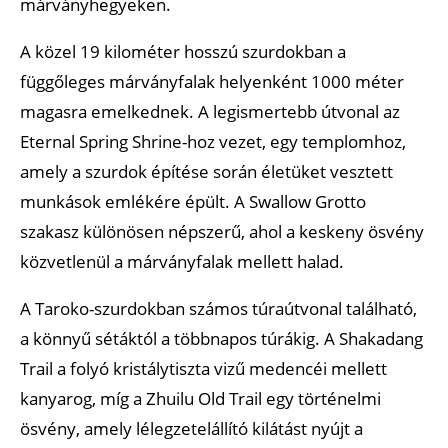
márványhegyeken.
A közel 19 kilométer hosszú szurdokban a
függőleges márványfalak helyenként 1000 méter
magasra emelkednek. A legismertebb útvonal az
Eternal Spring Shrine-hoz vezet, egy templomhoz,
amely a szurdok építése során életüket vesztett
munkások emlékére épült. A Swallow Grotto
szakasz különösen népszerű, ahol a keskeny ösvény
közvetlenül a márványfalak mellett halad.
A Taroko-szurdokban számos túraútvonal található,
a könnyű sétáktól a többnapos túrákig. A Shakadang
Trail a folyó kristálytiszta vizű medencéi mellett
kanyarog, míg a Zhuilu Old Trail egy történelmi
ösvény, amely lélegzetelállító kilátást nyújt a