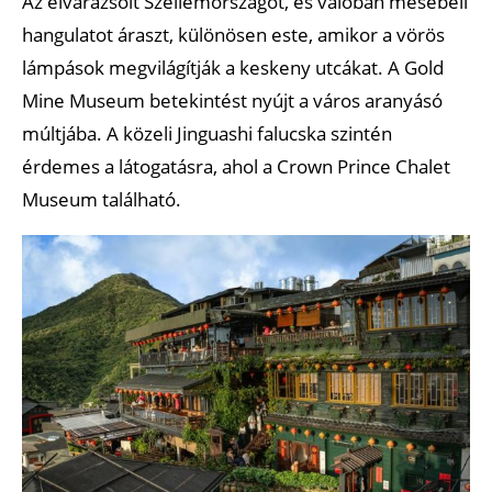
Az elvarázsolt Szellemországot, és valóban mesebeli
hangulatot áraszt, különösen este, amikor a vörös
lámpások megvilágítják a keskeny utcákat. A Gold
Mine Museum betekintést nyújt a város aranyásó
múltjába. A közeli Jinguashi falucska szintén
érdemes a látogatásra, ahol a Crown Prince Chalet
Museum található.