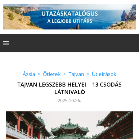
Ázsia
Ötletek
Tajvan
Útleírások
TAJVAN LEGSZEBB HELYEI – 13 CSODÁS
LÁTNIVALÓ
2025.10.26.