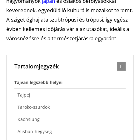
hagyományok
japán
és őslakos befolyásokkal
keverednek, egyedülálló kulturális mozaikot teremt.
A sziget éghajlata szubtrópusi és trópusi, így egész
évben kellemes időjárás várja az utazókat, ideális a
városnézésre és a természetjárásra egyaránt.
Tartalomjegyzék
Tajvan legszebb helyei
Tajpej
Taroko-szurdok
Kaohsiung
Alishan-hegység