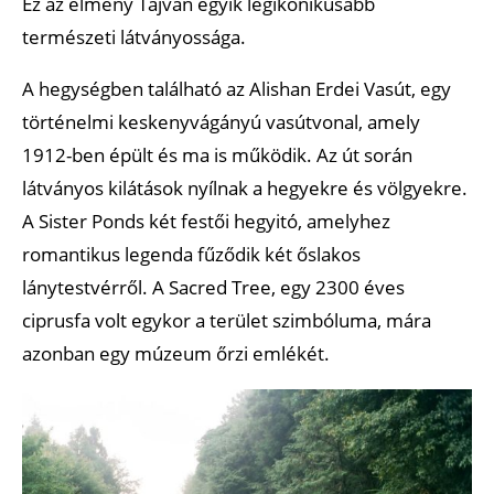
Ez az élmény Tajvan egyik legikonikusabb
természeti látványossága.
A hegységben található az Alishan Erdei Vasút, egy
történelmi keskenyvágányú vasútvonal, amely
1912-ben épült és ma is működik. Az út során
látványos kilátások nyílnak a hegyekre és völgyekre.
A Sister Ponds két festői hegyitó, amelyhez
romantikus legenda fűződik két őslakos
lánytestvérről. A Sacred Tree, egy 2300 éves
ciprusfa volt egykor a terület szimbóluma, mára
azonban egy múzeum őrzi emlékét.