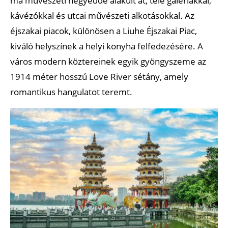
ma művészeti negyeddé alakult át, tele galériákkal,
kávézókkal és utcai művészeti alkotásokkal. Az
éjszakai piacok, különösen a Liuhe Éjszakai Piac,
kiváló helyszínek a helyi konyha felfedezésére. A
város modern köztereinek egyik gyöngyszeme az
1914 méter hosszú Love River sétány, amely
romantikus hangulatot teremt.