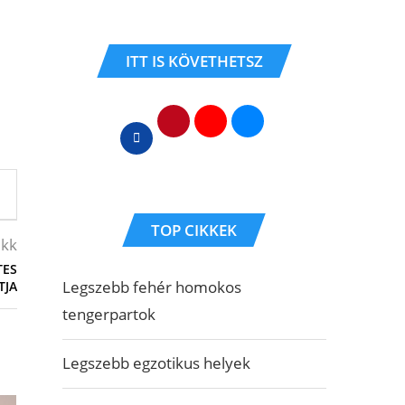
ITT IS KÖVETHETSZ
TOP CIKKEK
ikk
TES
Legszebb fehér homokos
TJA
tengerpartok
Legszebb egzotikus helyek