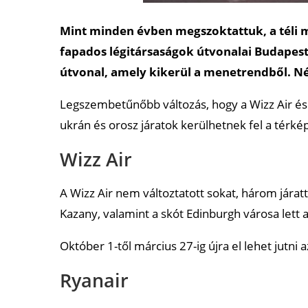
Mint minden évben megszoktattuk, a téli m
fapados légitársaságok útvonalai Budapestr
útvonal, amely kikerül a menetrendből. Né
Legszembetűnőbb változás, hogy a Wizz Air és a
ukrán és orosz járatok kerülhetnek fel a térké
Wizz Air
A Wizz Air nem változtatott sokat, három járat
Kazany, valamint a skót Edinburgh városa lett a
Október 1-től március 27-ig újra el lehet jutni az
Ryanair