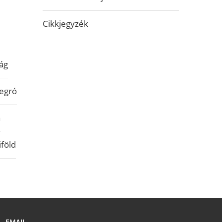
Cikkjegyzék
ág
egró
a
iföld
EMAIL