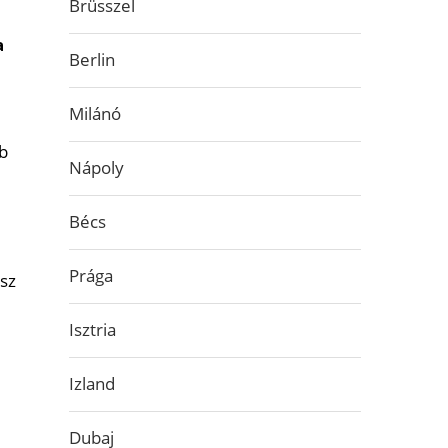
Brüsszel
a
Berlin
Milánó
bb
Nápoly
Bécs
Prága
osz
Isztria
Izland
Dubaj