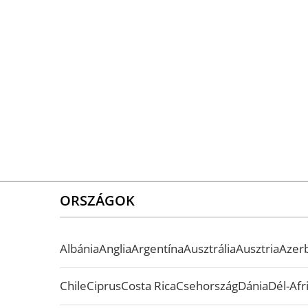
ORSZÁGOK
Albánia
Anglia
Argentína
Ausztrália
Ausztria
Azer
Chile
Ciprus
Costa Rica
Csehország
Dánia
Dél-Afr