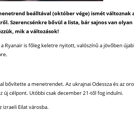
enetrend beálltával (október vége) ismét változnak 
ől. Szerencsénkre bővül a lista, bár sajnos van olyan
zzük, mik a változások!
 Ryanair is főleg keletre nyitott, valószínű a jövőben úja
pre.
tal bővítette a menetrendet. Az ukrajnai Odessza és az or
z új célpont. Utóbbi csak december 21-től fog indulni.
 izraeli Eilat városba.