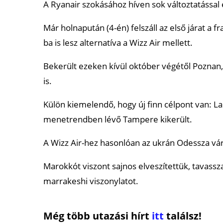
A Ryanair szokásához híven sok változtatással 
Már holnapután (4-én) felszáll az első járat a 
ba is lesz alternatíva a Wizz Air mellett.
Bekerült ezeken kívül október végétől Poznan,
is.
Külön kiemelendő, hogy új finn célpont van: La
menetrendben lévő Tampere kikerült.
A Wizz Air-hez hasonlóan az ukrán Odessza város
Marokkót viszont sajnos elveszítettük, tavassza
marrakeshi viszonylatot.
Még több utazási hírt
itt
találsz!