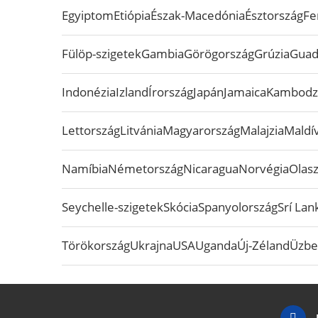
Egyiptom
Etiópia
Észak-Macedónia
Észtország
Fe
Fülöp-szigetek
Gambia
Görögország
Grúzia
Guad
Indonézia
Izland
Írország
Japán
Jamaica
Kambodz
Lettország
Litvánia
Magyarország
Malajzia
Maldív
Namíbia
Németország
Nicaragua
Norvégia
Olas
Seychelle-szigetek
Skócia
Spanyolország
Srí Lan
Törökország
Ukrajna
USA
Uganda
Új-Zéland
Üzbe