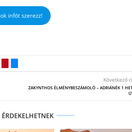
ok infót szerezz!
Következő c
ZAKYNTHOS ÉLMÉNYBESZÁMOLÓ – ADRIÁNÉK 1 HE
Ú
S ÉRDEKELHETNEK