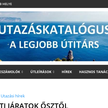
B HELYE
ESZÁMOLÓK
ÚTLEÍRÁSOK
HÍREK
HASZNOS TANÁC
Utazási hírek
TI JÁRATOK ŐSZTŐL