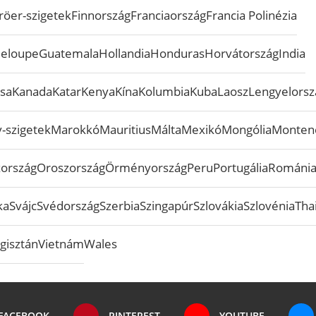
röer-szigetek
Finnország
Franciaország
Francia Polinézia
eloupe
Guatemala
Hollandia
Honduras
Horvátország
India
sa
Kanada
Katar
Kenya
Kína
Kolumbia
Kuba
Laosz
Lengyelorsz
-szigetek
Marokkó
Mauritius
Málta
Mexikó
Mongólia
Monten
zország
Oroszország
Örményország
Peru
Portugália
Románi
ka
Svájc
Svédország
Szerbia
Szingapúr
Szlovákia
Szlovénia
Tha
gisztán
Vietnám
Wales
FACEBOOK
PINTEREST
YOUTUBE