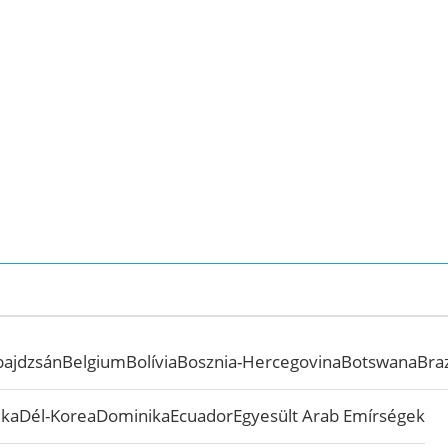
bajdzsán
Belgium
Bolívia
Bosznia-Hercegovina
Botswana
Braz
ika
Dél-Korea
Dominika
Ecuador
Egyesült Arab Emírségek