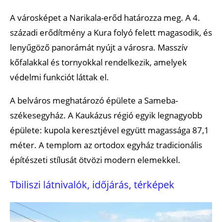
A városképet a Narikala-erőd határozza meg. A 4.
századi erődítmény a Kura folyó felett magasodik, és
lenyűgöző panorámát nyújt a városra. Masszív
kőfalakkal és tornyokkal rendelkezik, amelyek
védelmi funkciót láttak el.
A belváros meghatározó épülete a Sameba-
székesegyház. A Kaukázus régió egyik legnagyobb
épülete: kupola keresztjével együtt magassága 87,1
méter. A templom az ortodox egyház tradicionális
építészeti stílusát ötvözi modern elemekkel.
Tbiliszi látnivalók, időjárás, térképek