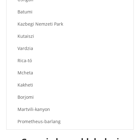
Batumi
Kazbegi Nemzeti Park
Kutaiszi
Vardzia
Rica-tó
Mcheta
Kakheti
Borjomi
Martvili-kanyon
Prometheus-barlang
Ananuri-erőd