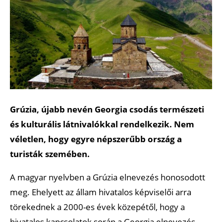
Grúzia, újabb nevén Georgia csodás természeti
és kulturális látnivalókkal rendelkezik. Nem
véletlen, hogy egyre népszerűbb ország a
turisták szemében.
A magyar nyelvben a Grúzia elnevezés honosodott
meg. Ehelyett az állam hivatalos képviselői arra
törekednek a 2000-es évek közepétől, hogy a
hivatalos kapcsolatok során a Georgia elnevezés