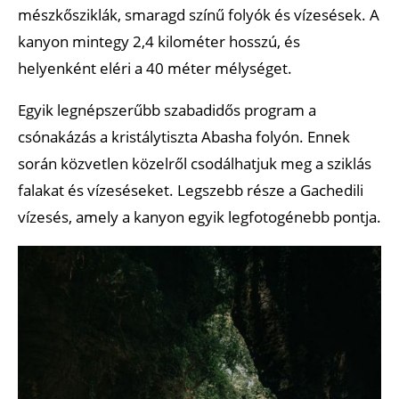
mészkősziklák, smaragd színű folyók és vízesések. A
kanyon mintegy 2,4 kilométer hosszú, és
helyenként eléri a 40 méter mélységet.
Egyik legnépszerűbb szabadidős program a
csónakázás a kristálytiszta Abasha folyón. Ennek
során közvetlen közelről csodálhatjuk meg a sziklás
falakat és vízeséseket. Legszebb része a Gachedili
vízesés, amely a kanyon egyik legfotogénebb pontja.