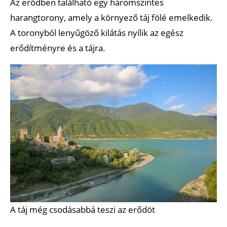
Az erődben található egy háromszintes
harangtorony, amely a környező táj fölé emelkedik.
A toronyból lenyűgöző kilátás nyílik az egész
erődítményre és a tájra.
A táj még csodásabbá teszi az erődöt