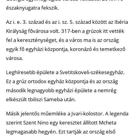
északnyugatra fekszik.
Az i. e. 3. század és az i. sz. 5. század között az Ibéria
Királyság fővárosa volt. 317-ben a grúzok itt vették
fel a kereszténységet, és a város ma is az ország
egyik fő egyházi központja, koronázó és temetkező
városa.
Leghíresebb épülete a Svetitskoveli-székesegyház.
Ez a grúz ortodox egyház központja és az ország
második legnagyobb egyházi épülete a nemrég
elkészült tbiliszi Sameba után.
Másik jelentős műemléke a Jvari-kolostor. A legenda
szerint Szent Nino egy keresztet állított Mcheta
legmagasabb hegyén. Ezt tartják az ország első