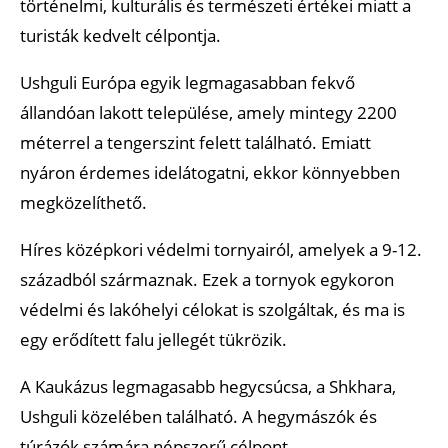
történelmi, kulturális és természeti értékei miatt a
turisták kedvelt célpontja.
Ushguli Európa egyik legmagasabban fekvő
állandóan lakott települése, amely mintegy 2200
méterrel a tengerszint felett található. Emiatt
nyáron érdemes idelátogatni, ekkor könnyebben
megközelíthető.
Híres középkori védelmi tornyairól, amelyek a 9-12.
századból származnak. Ezek a tornyok egykoron
védelmi és lakóhelyi célokat is szolgáltak, és ma is
egy erődített falu jellegét tükrözik.
A Kaukázus legmagasabb hegycsúcsa, a Shkhara,
Ushguli közelében található. A hegymászók és
túrázók számára népszerű célpont.