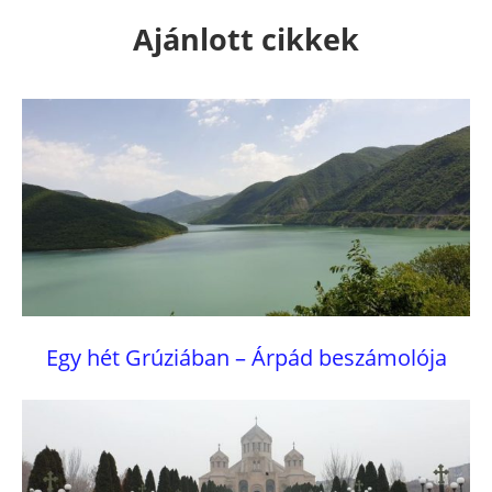
Ajánlott cikkek
Egy hét Grúziában – Árpád beszámolója