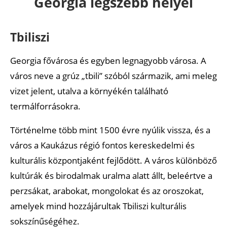
Georgia legszebb helyei
Ajánlott cikkek
Tbiliszi
Georgia fővárosa és egyben legnagyobb városa. A
város neve a grúz „tbili” szóból származik, ami meleg
vizet jelent, utalva a környékén található
termálforrásokra.
Történelme több mint 1500 évre nyúlik vissza, és a
város a Kaukázus régió fontos kereskedelmi és
kulturális központjaként fejlődött. A város különböző
kultúrák és birodalmak uralma alatt állt, beleértve a
perzsákat, arabokat, mongolokat és az oroszokat,
amelyek mind hozzájárultak Tbiliszi kulturális
sokszínűségéhez.