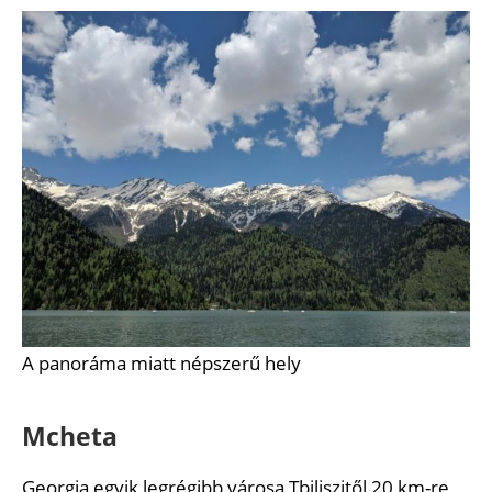
A panoráma miatt népszerű hely
Mcheta
Georgia egyik legrégibb városa Tbiliszitől 20 km-re