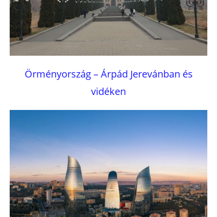
Örményország – Árpád Jerevánban és
vidéken