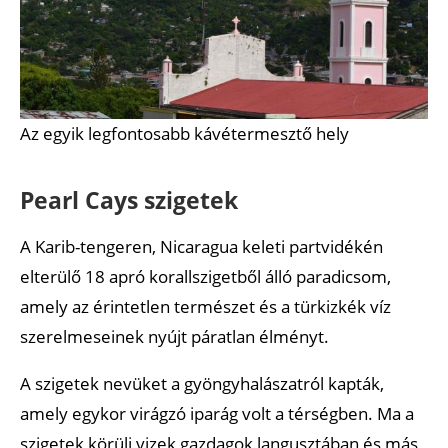
Az egyik legfontosabb kávétermesztő hely
Pearl Cays szigetek
A Karib-tengeren, Nicaragua keleti partvidékén
elterülő 18 apró korallszigetből álló paradicsom,
amely az érintetlen természet és a türkizkék víz
szerelmeseinek nyújt páratlan élményt.
A szigetek nevüket a gyöngyhalászatról kapták,
amely egykor virágzó iparág volt a térségben. Ma a
szigetek körüli vizek gazdagok langusztában és más