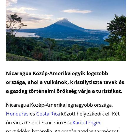
Nicaragua Közép-Amerika egyik legszebb
országa, ahol a vulkánok, kristálytiszta tavak és
a gazdag történelmi örökség várja a turistákat.
Nicaragua Közép-Amerika legnagyobb országa,
Honduras
és
Costa Rica
között helyezkedik el. Két
óceán, a Csendes-óceán és a
Karib-tenger
partvidéke határolja. Az ország gazdag természeti