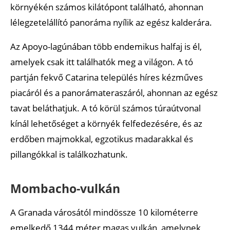
környékén számos kilátópont található, ahonnan
lélegzetelállító panoráma nyílik az egész kalderára.
Az Apoyo-lagúnában több endemikus halfaj is él,
amelyek csak itt találhatók meg a világon. A tó
partján fekvő Catarina település híres kézműves
piacáról és a panorámateraszáról, ahonnan az egész
tavat beláthatjuk. A tó körül számos túraútvonal
kínál lehetőséget a környék felfedezésére, és az
erdőben majmokkal, egzotikus madarakkal és
pillangókkal is találkozhatunk.
Mombacho-vulkán
A Granada városától mindössze 10 kilométerre
emelkedő 1344 méter magas vulkán, amelynek