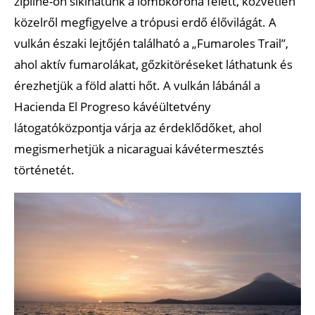
zipline-on siklhatunk a lombkorona felett, közvetlen
közelről megfigyelve a trópusi erdő élővilágát. A
vulkán északi lejtőjén található a „Fumaroles Trail”,
ahol aktív fumarolákat, gőzkitöréseket láthatunk és
érezhetjük a föld alatti hőt. A vulkán lábánál a
Hacienda El Progreso kávéültetvény
látogatóközpontja várja az érdeklődőket, ahol
megismerhetjük a nicaraguai kávétermesztés
történetét.