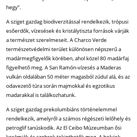
hegy”.
A sziget gazdag biodiverzitással rendelkezik, trópusi
esőerdők, vízesések és kristálytiszta források várják
a természet szerelmeseit. A Charco Verde
természetvédelmi terület különösen népszerű a
madármegfigyelők körében, ahol közel 80 madárfaj
figyelhető meg. A San Ramón-vízesés a Maderas
vulkán oldalában 50 méter magasból zúdul alá, és az
odavezető túra során majmokkal és egzotikus
madarakkal is találkozhatunk.
A sziget gazdag prekolumbiáns történelemmel
rendelkezik, amelyről a számos régészeti lelőhely és
petroglif tanúskodik. Az El Ceibo Múzeumban ősi
kerámiák és szobrok tekinthetők meg. A helyiek