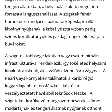
tengeri állatokban, a helyi halászok fő megélhetési
forrása a langusztahalászat. A szigetek fehér
homokos strandjai és pálmafái képeslapra illő
látványt nyújtanak, a kristálytiszta vízben pedig
színes korallzátonyok és gazdag tengeri élet várja a
búvárokat.
A szigetek többsége lakatlan vagy csak minimális
infrastruktúrával rendelkezik, így tökéletes helyszínt
kínálnak azoknak, akik valódi elvonulásra vágynak. A
Pearl Cays környékén találhatók a karibi régió
leggazdagabb teknősfészkek, köztük a
veszélyeztetett hawksbill teknősök fészkei. A
szigeteket körülvevő mangrovemocsarak számos
madárfajnak és tengeri állatnak nyújtanak otthont.