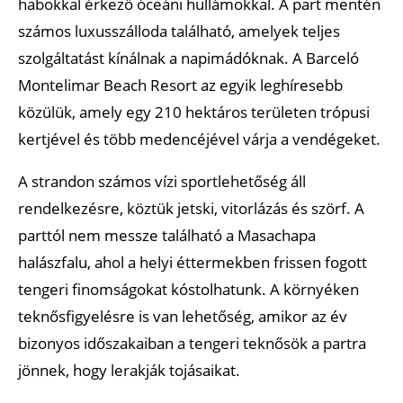
habokkal érkező óceáni hullámokkal. A part mentén
számos luxusszálloda található, amelyek teljes
szolgáltatást kínálnak a napimádóknak. A Barceló
Montelimar Beach Resort az egyik leghíresebb
közülük, amely egy 210 hektáros területen trópusi
kertjével és több medencéjével várja a vendégeket.
A strandon számos vízi sportlehetőség áll
rendelkezésre, köztük jetski, vitorlázás és szörf. A
parttól nem messze található a Masachapa
halászfalu, ahol a helyi éttermekben frissen fogott
tengeri finomságokat kóstolhatunk. A környéken
teknősfigyelésre is van lehetőség, amikor az év
bizonyos időszakaiban a tengeri teknősök a partra
jönnek, hogy lerakják tojásaikat.