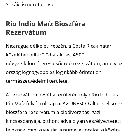
Sokáig ismeretlen volt
Rio Indio Maíz Bioszféra
Rezervátum
Nicaragua délkeleti részén, a Costa Rica-i határ
közelében elterülő hatalmas, 4500
négyzetkilométeres esőerdő-rezervátum, amely az
ország legnagyobb és leginkább érintetlen
természetvédelmi területe.
A rezervátum nevét a területén folyó Rio Indio és
Rio Maíz folyókról kapta. Az UNESCO által is elismert
bioszféra-rezervátum a biodiverzitás igazi
kincsesbányája, otthont adva olyan veszélyeztetett
fajoknak, mint a jaguár, a puma, az ocelot, a közép-