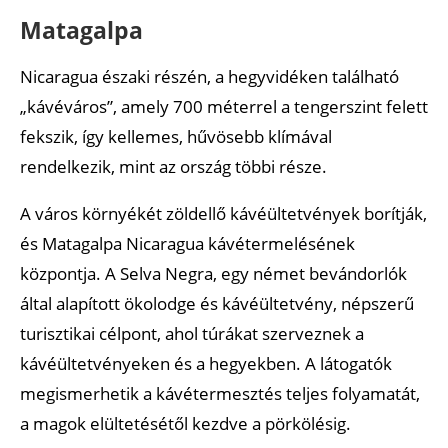
Matagalpa
Nicaragua északi részén, a hegyvidéken található
„kávéváros”, amely 700 méterrel a tengerszint felett
fekszik, így kellemes, hűvösebb klímával
rendelkezik, mint az ország többi része.
A város környékét zöldellő kávéültetvények borítják,
és Matagalpa Nicaragua kávétermelésének
központja. A Selva Negra, egy német bevándorlók
által alapított ökolodge és kávéültetvény, népszerű
turisztikai célpont, ahol túrákat szerveznek a
kávéültetvényeken és a hegyekben. A látogatók
megismerhetik a kávétermesztés teljes folyamatát,
a magok elültetésétől kezdve a pörkölésig.