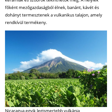
főként mezőgazdaságból élnek, banánt, kávét és
dohányt termesztenek a vulkanikus talajon, amely
rendkívül termékeny.
Nicaragua egyik legismertebb vulkánja