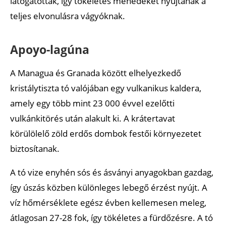
látogatottak, így tökéletes menedéket nyújtanak a
teljes elvonulásra vágyóknak.
Apoyo-lagúna
A Managua és Granada között elhelyezkedő
kristálytiszta tó valójában egy vulkanikus kaldera,
amely egy több mint 23 000 évvel ezelőtti
vulkánkitörés után alakult ki. A krátertavat
körülölelő zöld erdős dombok festői környezetet
biztosítanak.
A tó vize enyhén sós és ásványi anyagokban gazdag,
így úszás közben különleges lebegő érzést nyújt. A
víz hőmérséklete egész évben kellemesen meleg,
átlagosan 27-28 fok, így tökéletes a fürdőzésre. A tó