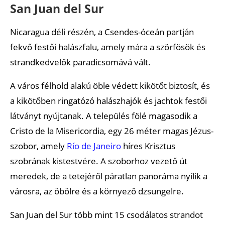
San Juan del Sur
Nicaragua déli részén, a Csendes-óceán partján
fekvő festői halászfalu, amely mára a szörfösök és
strandkedvelők paradicsomává vált.
A város félhold alakú öble védett kikötőt biztosít, és
a kikötőben ringatózó halászhajók és jachtok festői
látványt nyújtanak. A település fölé magasodik a
Cristo de la Misericordia, egy 26 méter magas Jézus-
szobor, amely
Río de Janeiro
híres Krisztus
szobrának kistestvére. A szoborhoz vezető út
meredek, de a tetejéről páratlan panoráma nyílik a
városra, az öbölre és a környező dzsungelre.
San Juan del Sur több mint 15 csodálatos strandot