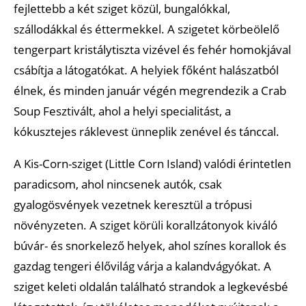
fejlettebb a két sziget közül, bungalókkal,
szállodákkal és éttermekkel. A szigetet körbeölelő
tengerpart kristálytiszta vizével és fehér homokjával
csábítja a látogatókat. A helyiek főként halászatból
élnek, és minden január végén megrendezik a Crab
Soup Fesztivált, ahol a helyi specialitást, a
kókusztejes ráklevest ünneplik zenével és tánccal.
A Kis-Corn-sziget (Little Corn Island) valódi érintetlen
paradicsom, ahol nincsenek autók, csak
gyalogösvények vezetnek keresztül a trópusi
növényzeten. A sziget körüli korallzátonyok kiváló
búvár- és snorkelező helyek, ahol színes korallok és
gazdag tengeri élővilág várja a kalandvágyókat. A
sziget keleti oldalán található strandok a legkevésbé