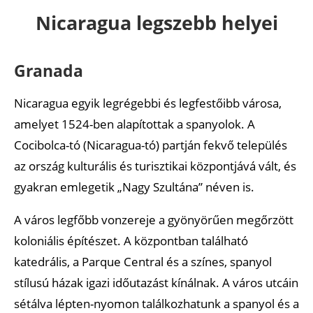
Rio Indio Maíz Bioszféra Rezervátum
Nicaragua legszebb helyei
Ajánlott cikkek
Granada
Nicaragua egyik legrégebbi és legfestőibb városa,
amelyet 1524-ben alapítottak a spanyolok. A
Cocibolca-tó (Nicaragua-tó) partján fekvő település
az ország kulturális és turisztikai központjává vált, és
gyakran emlegetik „Nagy Szultána” néven is.
A város legfőbb vonzereje a gyönyörűen megőrzött
koloniális építészet. A központban található
katedrális, a Parque Central és a színes, spanyol
stílusú házak igazi időutazást kínálnak. A város utcáin
sétálva lépten-nyomon találkozhatunk a spanyol és a