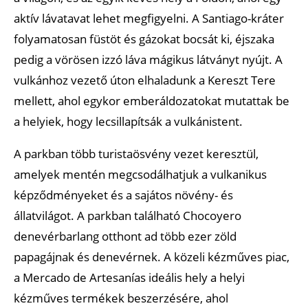
aktív lávatavat lehet megfigyelni. A Santiago-kráter
folyamatosan füstöt és gázokat bocsát ki, éjszaka
pedig a vörösen izzó láva mágikus látványt nyújt. A
vulkánhoz vezető úton elhaladunk a Kereszt Tere
mellett, ahol egykor emberáldozatokat mutattak be
a helyiek, hogy lecsillapítsák a vulkánistent.
A parkban több turistaösvény vezet keresztül,
amelyek mentén megcsodálhatjuk a vulkanikus
képződményeket és a sajátos növény- és
állatvilágot. A parkban található Chocoyero
denevérbarlang otthont ad több ezer zöld
papagájnak és denevérnek. A közeli kézműves piac,
a Mercado de Artesanías ideális hely a helyi
kézműves termékek beszerzésére, ahol