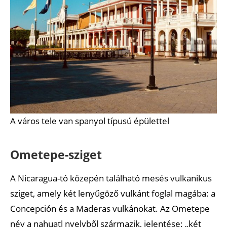
A város tele van spanyol típusú épülettel
Ometepe-sziget
A Nicaragua-tó közepén található mesés vulkanikus
sziget, amely két lenyűgöző vulkánt foglal magába: a
Concepción és a Maderas vulkánokat. Az Ometepe
név a nahuatl nyelvből származik, jelentése: „két