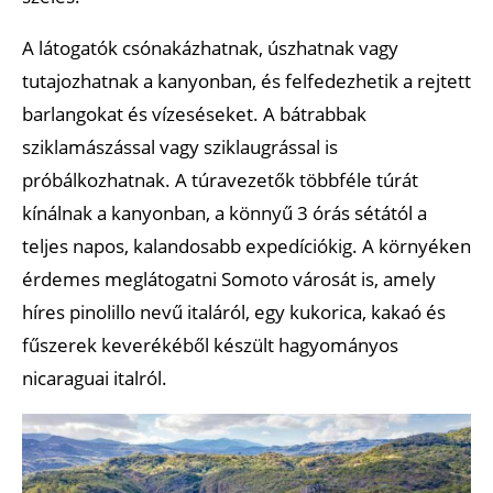
A látogatók csónakázhatnak, úszhatnak vagy
tutajozhatnak a kanyonban, és felfedezhetik a rejtett
barlangokat és vízeséseket. A bátrabbak
sziklamászással vagy sziklaugrással is
próbálkozhatnak. A túravezetők többféle túrát
kínálnak a kanyonban, a könnyű 3 órás sétától a
teljes napos, kalandosabb expedíciókig. A környéken
érdemes meglátogatni Somoto városát is, amely
híres pinolillo nevű italáról, egy kukorica, kakaó és
fűszerek keverékéből készült hagyományos
nicaraguai italról.