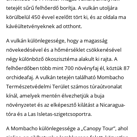
tetejét sűrű felhőerdő borítja. A vulkán utoljára
körülbelül 450 évvel ezelőtt tört ki, és az oldala ma
kávéültetvényeknek ad otthont.
A vulkán különlegessége, hogy a magasság
növekedésével és a hőmérséklet csökkenésével
négy különböző ökoszisztéma alakult ki rajta. A
felhőerdőben több mint 700 növényfaj él, köztük 87
orchideafaj. A vulkán tetején található Mombacho
Természetvédelmi Terület számos túraútvonalat
kínál, amelyek mentén élvezhetjük a buja
növényzetet és az elképesztő kilátást a Nicaragua-
tóra és a Las Isletas-szigetcsoportra.
A Mombacho különlegessége a „Canopy Tour”, ahol