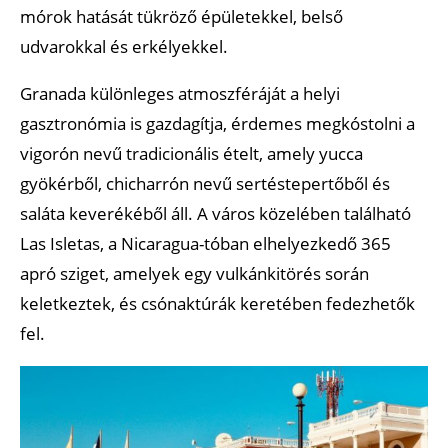
mórok hatását tükröző épületekkel, belső
udvarokkal és erkélyekkel.
Granada különleges atmoszféráját a helyi
gasztronómia is gazdagítja, érdemes megkóstolni a
vigorón nevű tradicionális ételt, amely yucca
gyökérből, chicharrón nevű sertéstepertőből és
saláta keverékéből áll. A város közelében található
Las Isletas, a Nicaragua-tóban elhelyezkedő 365
apró sziget, amelyek egy vulkánkitörés során
keletkeztek, és csónaktúrák keretében fedezhetők
fel.