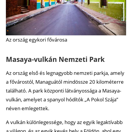
Az ország egykori fővárosa
Masaya-vulkán Nemzeti Park
Az ország első és legnagyobb nemzeti parkja, amely
a fővárostól, Managuától mindössze 20 kilométerre
található. A park központi látványossága a Masaya-
vulkán, amelyet a spanyol hódítók „A Pokol Szája”
néven emlegettek.
A vulkán különlegessége, hogy az egyik legaktívabb
a világon, és az egyik kevés hely a Földön, ahol egy