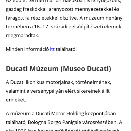
Az épület termei már önmagukban is lenyűgözőek,
gazdag freskókkal, aranyozott mennyezetekkel és
faragott fa részletekkel díszítve. A múzeum néhány
termében a 16–17. századi belsőépítészeti elemek
megmaradtak.
Minden információ
itt
található!
Ducati Múzeum (Museo Ducati)
A Ducati ikonikus motorjainak, történelmének,
valamint a versenypályán elért sikereinek állít
emléket.
A múzeum a Ducati Motor Holding központjában
található, Bologna Borgo Panigale városrészében. A
cég 1926-ban kezdte működését rádióalkatrészek