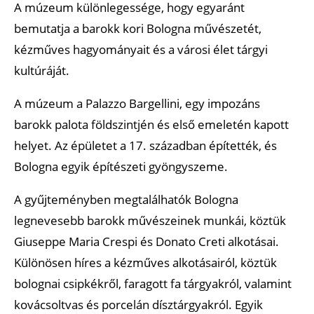
A múzeum különlegessége, hogy egyaránt
bemutatja a barokk kori Bologna művészetét,
kézműves hagyományait és a városi élet tárgyi
kultúráját.
A múzeum a Palazzo Bargellini, egy impozáns
barokk palota földszintjén és első emeletén kapott
helyet. Az épületet a 17. században építették, és
Bologna egyik építészeti gyöngyszeme.
A gyűjteményben megtalálhatók Bologna
legnevesebb barokk művészeinek munkái, köztük
Giuseppe Maria Crespi és Donato Creti alkotásai.
Különösen híres a kézműves alkotásairól, köztük
bolognai csipkékről, faragott fa tárgyakról, valamint
kovácsoltvas és porcelán dísztárgyakról. Egyik