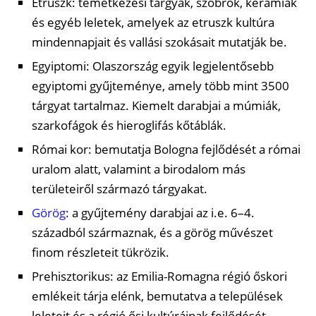
Etruszk: temetkezési tárgyak, szobrok, kerámiák
és egyéb leletek, amelyek az etruszk kultúra
mindennapjait és vallási szokásait mutatják be.
Egyiptomi: Olaszország egyik legjelentősebb
egyiptomi gyűjteménye, amely több mint 3500
tárgyat tartalmaz. Kiemelt darabjai a múmiák,
szarkofágok és hieroglifás kőtáblák.
Római kor: bemutatja Bologna fejlődését a római
uralom alatt, valamint a birodalom más
területeiről származó tárgyakat.
Görög
: a gyűjtemény darabjai az i.e. 6–4.
századból származnak, és a görög művészet
finom részleteit tükrözik.
Prehisztorikus: az Emilia-Romagna régió őskori
emlékeit tárja elénk, bemutatva a települések
leleteit és a régió ősi kultúráinak fejlődését.