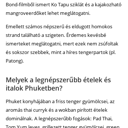
Bond-filmből ismert Ko Tapu sziklát és a kajakozható
mangroveerdőket lehet meglátogatni.
Emellett számos népszerű és eldugott homokos
strand található a szigeten. Érdemes kevésbé
ismerteket meglátogatni, mert ezek nem zsúfoltak
és sokszor szebbek, mint a híres tengerpartok (pl.
Patong).
Melyek a legnépszerűbb ételek és
italok Phuketben?
Phuket konyhájában a friss tenger gyümölcsei, az
aromás thai curryk és a wokban pirított ételek
dominálnak. A legnépszerűbb fogások: Pad Thai,
Tom Yum leves, grillezett tenger gyümölcsei, green