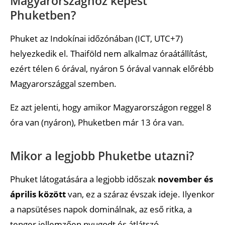
Magyarországhoz képest
Ajánlott cikkek
Phuketben?
Phuket az Indokínai időzónában (ICT, UTC+7)
helyezkedik el. Thaiföld nem alkalmaz óraátállítást,
ezért télen 6 órával, nyáron 5 órával vannak előrébb
Magyarországgal szemben.
Ez azt jelenti, hogy amikor Magyarországon reggel 8
óra van (nyáron), Phuketben már 13 óra van.
Mikor a legjobb Phuketbe utazni?
Phuket látogatására a legjobb időszak
november és
április között
van, ez a száraz évszak ideje. Ilyenkor
a napsütéses napok dominálnak, az eső ritka, a
tenger jellemzően nyugodt és átlátszó.