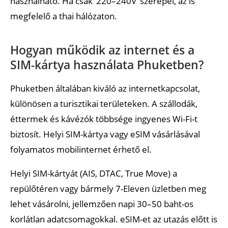
használható. Ha csak ‘220–240V’ szerepel, az is
megfelelő a thai hálózaton.
Hogyan működik az internet és a
SIM-kártya használata Phuketben?
Phuketben általában kiváló az internetkapcsolat,
különösen a turisztikai területeken. A szállodák,
éttermek és kávézók többsége ingyenes Wi-Fi-t
biztosít. Helyi SIM-kártya vagy eSIM vásárlásával
folyamatos mobilinternet érhető el.
Helyi SIM-kártyát (AIS, DTAC, True Move) a
repülőtéren vagy bármely 7-Eleven üzletben meg
lehet vásárolni, jellemzően napi 30–50 baht-os
korlátlan adatcsomagokkal. eSIM-et az utazás előtt is