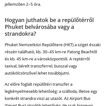
jellemzően 2–5 óra.
Hogyan juthatok be a repülőtérről
Phuket belvárosába vagy a
strandokra?
Phuket Nemzetközi Repülőtere (HKT) a sziget északi
részén található, kb. 30–45 km-re Patong Beachtől
és kb. 45 km-re a városközponttól. A reptérről
taxival, bérelt transzferrel, busszal vagy
autókölcsönzővel lehet továbbjutni.
Az előre foglalt repülőtéri transzfer a
legkényelmesebb lehetőség: a szálloda, illetve egy
konkrét strandra viszi az utazót. Az Airport Bus
(Smart Bus) olcsóbb lehetőség, de csak bizonyos