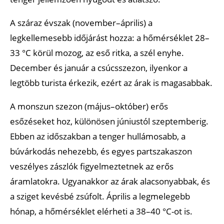
A száraz évszak (november–április) a
legkellemesebb időjárást hozza: a hőmérséklet 28–
33 °C körül mozog, az eső ritka, a szél enyhe.
December és január a csúcsszezon, ilyenkor a
legtöbb turista érkezik, ezért az árak is magasabbak.
A monszun szezon (május–október) erős
esőzéseket hoz, különösen júniustól szeptemberig.
Ebben az időszakban a tenger hullámosabb, a
búvárkodás nehezebb, és egyes partszakaszon
veszélyes zászlók figyelmeztetnek az erős
áramlatokra. Ugyanakkor az árak alacsonyabbak, és
a sziget kevésbé zsúfolt. Április a legmelegebb
hónap, a hőmérséklet elérheti a 38–40 °C-ot is.