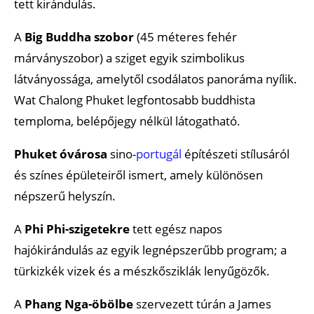
tett kirándulás.
A
Big Buddha szobor
(45 méteres fehér
márványszobor) a sziget egyik szimbolikus
látványossága, amelytől csodálatos panoráma nyílik.
Wat Chalong Phuket legfontosabb buddhista
temploma, belépőjegy nélkül látogatható.
Phuket óvárosa
sino-
portugál
építészeti stílusáról
és színes épületeiről ismert, amely különösen
népszerű helyszín.
A
Phi Phi-szigetekre
tett egész napos
hajókirándulás az egyik legnépszerűbb program; a
türkizkék vizek és a mészkősziklák lenyűgözők.
A
Phang Nga-öbölbe
szervezett túrán a James