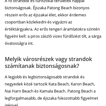
A fő strandok és turisztikai területek nappal
biztonságosak. Éjszaka Patong Beach bizonyos
részein erős az éjszakai élet, ekkor érdemes
csoportban közlekedni és vigyázni az
értéktárgyakra. Az erős tengeri áramlatokra szintén
figyelni kell: a piros zászló vizes fürdőzést tilt, a sárga
óvatosságra int.
Melyik városrészek vagy strandok
számítanak biztonságosnak?
A legjobb és legbiztonságosabb strandok és
negyedek közé tartozik Kata Beach, Karon Beach,
Nai Harn Beach és Kamala Beach. Patong Beach a
legforgalmasabb, de éjszaka fokozottabb figyelmet
igényel.