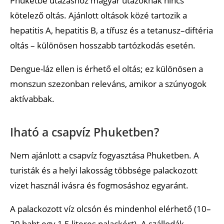
Phuketbe utazáshoz magyar utazóknak nincs
kötelező oltás. Ajánlott oltások közé tartozik a
hepatitis A, hepatitis B, a tífusz és a tetanusz–diftéria
oltás – különösen hosszabb tartózkodás esetén.
Dengue-láz ellen is érhető el oltás; ez különösen a
monszun szezonban releváns, amikor a szúnyogok
aktívabbak.
Iható a csapvíz Phuketben?
Nem ajánlott a csapvíz fogyasztása Phuketben. A
turisták és a helyi lakosság többsége palackozott
vizet használ ivásra és fogmosáshoz egyaránt.
A palackozott víz olcsón és mindenhol elérhető (10–
20 baht egy 1,5 literes palackért). A szállodák