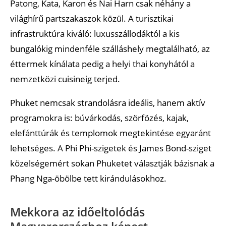
Patong, Kata, Karon és Nai Harn csak néhány a
Melyik városrészek vagy strandok számítanak
világhírű partszakaszok közül. A turisztikai
biztonságosnak?
infrastruktúra kiváló: luxusszállodáktól a kis
bungalókig mindenféle szálláshely megtalálható, az
Melyik környéken érdemes megszállni Phuketben?
éttermek kínálata pedig a helyi thai konyhától a
Egészségügyi tudnivalók
nemzetközi cuisineig terjed.
Kötelező oltások szükségesek Phuketbe utazáshoz?
Phuket nemcsak strandolásra ideális, hanem aktív
Iható a csapvíz Phuketben?
programokra is: búvárkodás, szörfözés, kajak,
Élmények
elefánttúrák és templomok megtekintése egyaránt
lehetséges. A Phi Phi-szigetek és James Bond-sziget
Mik a kötelező látnivalók és programok Phuketben?
közelségemért sokan Phuketet választják bázisnak a
Melyek a legnépszerűbb ételek és italok
Phang Nga-öbölbe tett kirándulásokhoz.
Phuketben?
Milyen fontos ünnepek és fesztiválok vannak
Mekkora az időeltolódás
Phuketben?