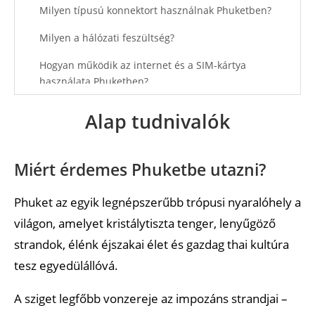
Milyen típusú konnektort használnak Phuketben?
Milyen a hálózati feszültség?
Hogyan működik az internet és a SIM-kártya
használata Phuketben?
Szokás borravalót adni Phuketben?
Alap tudnivalók
Utazás és közlekedés
Miért érdemes Phuketbe utazni?
Hogyan juthatok el Magyarországról Phuketbe?
Hogyan juthatok be a repülőtérről Phuket
Phuket az egyik legnépszerűbb trópusi nyaralóhely a
belvárosába vagy a strandokra?
világon, amelyet kristálytiszta tenger, lenyűgöző
Mi a legkényelmesebb közlekedési mód
strandok, élénk éjszakai élet és gazdag thai kultúra
Phuketben?
tesz egyedülállóvá.
Szállás és biztonság
A sziget legfőbb vonzereje az impozáns strandjai –
Biztonságos Phuket?