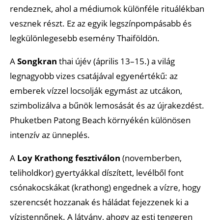
rendeznek, ahol a médiumok különféle rituálékban
vesznek részt. Ez az egyik legszínpompásabb és
legkülönlegesebb esemény Thaiföldön.
A
Songkran
thai újév (április 13–15.) a világ
legnagyobb vizes csatájával egyenértékű: az
emberek vízzel locsolják egymást az utcákon,
szimbolizálva a bűnök lemosását és az újrakezdést.
Phuketben Patong Beach környékén különösen
intenzív az ünneplés.
A
Loy Krathong fesztiválon
(novemberben,
teliholdkor) gyertyákkal díszített, levélből font
csónakocskákat (krathong) engednek a vízre, hogy
szerencsét hozzanak és háládat fejezzenek ki a
vízistennőnek. A látvány, ahogy az esti tengeren