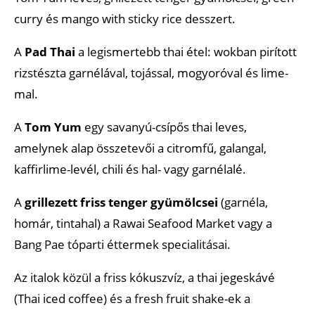
curry és mango with sticky rice desszert.
A
Pad Thai
a legismertebb thai étel: wokban pirított
rizstészta garnélával, tojással, mogyoróval és lime-
mal.
A
Tom Yum
egy savanyú-csípős thai leves,
amelynek alap összetevői a citromfű, galangal,
kaffirlime-levél, chili és hal- vagy garnélalé.
A
grillezett friss tenger gyümölcsei
(garnéla,
homár, tintahal) a Rawai Seafood Market vagy a
Bang Pae tóparti éttermek specialitásai.
Az italok közül a friss kókuszvíz, a thai jegeskávé
(Thai iced coffee) és a fresh fruit shake-ek a