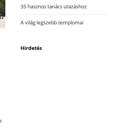
35 hasznos tanács utazáshoz
A világ legszebb templomai
Hirdetés
n