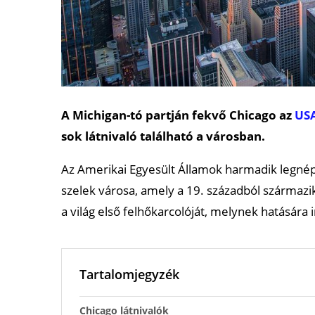
A Michigan-tó partján fekvő Chicago az
US
sok látnivaló található a városban.
Az Amerikai Egyesült Államok harmadik legn
szelek városa, amely a 19. századból származik. 
a világ első felhőkarcolóját, melynek hatására 
Tartalomjegyzék
Chicago látnivalók