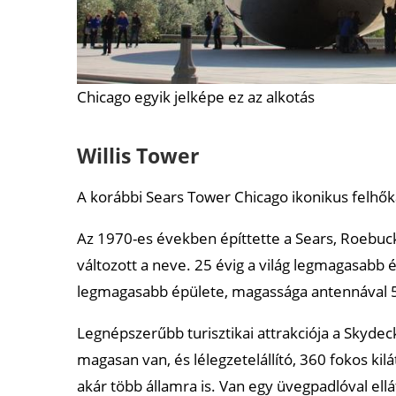
Chicago egyik jelképe ez az alkotás
Willis Tower
A korábbi Sears Tower Chicago ikonikus felhők
Az 1970-es években építtette a Sears, Roebuck
változott a neve. 25 évig a világ legmagasabb 
legmagasabb épülete, magassága antennával 
Legnépszerűbb turisztikai attrakciója a Skyde
magasan van, és lélegzetelállító, 360 fokos kilá
akár több államra is. Van egy üvegpadlóval ellát