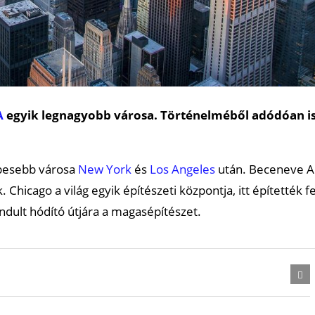
A
egyik legnagyobb városa. Történelméből adódóan i
épesebb városa
New York
és
Los Angeles
után. Beceneve A
Chicago a világ egyik építészeti központja, itt építették fe
indult hódító útjára a magasépítészet.