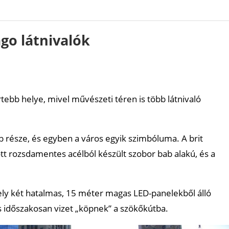
go látnivalók
tebb helye, mivel művészeti téren is több látnivaló
b része, és egyben a város egyik szimbóluma. A brit
ott rozsdamentes acélból készült szobor bab alakú, és a
ely két hatalmas, 15 méter magas LED-panelekből álló
 és időszakosan vizet „köpnek” a szökőkútba.