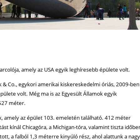
arcolója, amely az USA egyik leghíresebb épülete volt.
 & Co., egykori amerikai kiskereskedelmi óriás, 2009-ben
épülete volt. Még ma is az Egyesült Államok egyik
527 méter.
ck, amely az épület 103. emeletén található. 412 méter
tást kínál Chicagóra, a Michigan-tóra, valamint tiszta időbe
ott, a falból 1,3 méterre kinyúló rész, ahol alattunk a nagy