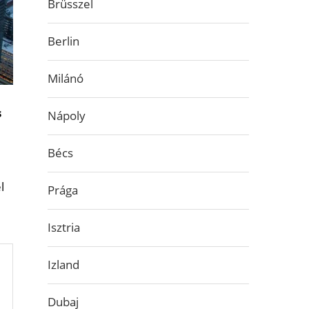
Brüsszel
Berlin
Milánó
s
Nápoly
Bécs
l
Prága
Isztria
Izland
Dubaj