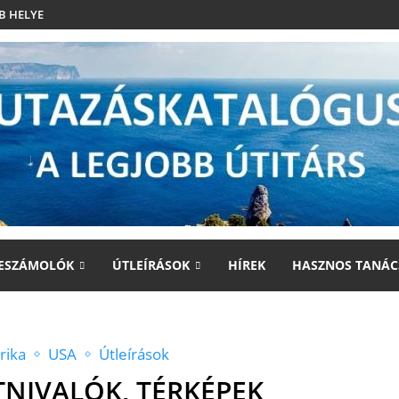
B HELYE
ESZÁMOLÓK
ÚTLEÍRÁSOK
HÍREK
HASZNOS TANÁC
rika
USA
Útleírások
TNIVALÓK, TÉRKÉPEK