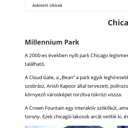
Ajánlott cikkek
Chica
Millennium Park
A 2000-es években nyílt park Chicago legismer
található.
A Cloud Gate, a „Bean” a park egyik leghíreseb
szobrász, Anish Kapoor által tervezett, políroz
környező városképet torzítva tükrözi vissza.
A Crown Fountain egy interaktív szökőkút, am
torony. Ezek chicagói lakosok arcát vetítik ki,