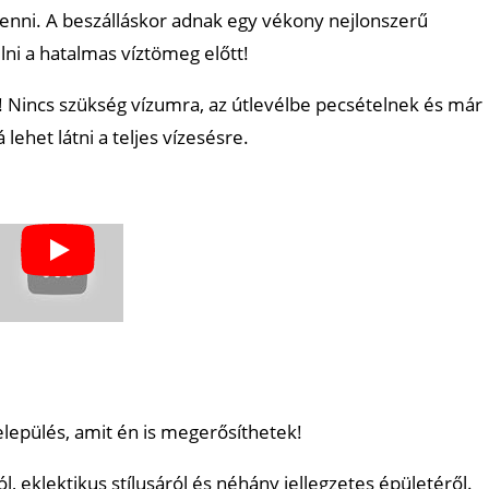
enni. A beszálláskor adnak egy vékony nejlonszerű
llni a hatalmas víztömeg előtt!
is! Nincs szükség vízumra, az útlevélbe pecsételnek és már
 lehet látni a teljes vízesésre.
lepülés, amit én is megerősíthetek!
, eklektikus stílusáról és néhány jellegzetes épületéről.