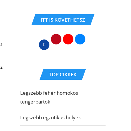
ITT IS KÖVETHETSZ
st
ez
TOP CIKKEK
Legszebb fehér homokos
tengerpartok
Legszebb egzotikus helyek