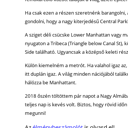
Chicago
Ha csak ezen a részen szeretnénk barangolni, a
Napa-völgy
gondolni, hogy a nagy kiterjedésű Central Park
Savannah
A sziget déli csücske Lower Manhattan vagy más 
Ajánlott cikkek
nyugaton a Tribeca (Triangle below Canal St), 
Side található. Ugyancsak a középső keleti rész
Külön kiemelném a metrót. Ha valahol igaz az,
itt duplán igaz. A világ minden nációjából tal
hálózza be Manhattant.
2018 őszén töltöttem pár napot a Nagy Almában
teljes nap is kevés volt. Biztos, hogy rövid id
megunni!
Az
élménybeszámolót
is olvasd el!