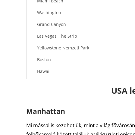
Miami Beach
Washington
Grand Canyon
Las Vegas, The Strip
Yellowstone Nemzeti Park
Boston
Hawaii
Bryce Canyon Nemzeti Park
USA l
San Antonio
Alaszka
Manhattan
New Orleans
Mi mással is kezdhetjük, mint a világ fővárosá
Rushmore-hegy
felhőkarcoló között találjuk a világ üzleti epic