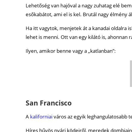
Lehetőség van hajóval a nagy zuhatag elé bem
esőkabátot, ami el is kel. Brutál nagy élmény á
Ha itt vagytok, menjetek át a kanadai oldalra 
lehet is menni. Ott van egy kilátó is, ahonnan rá
Ilyen, amikor benne vagy a „katlanban”:
San Francisco
A
kaliforniai
város az egyik leghangulatosabb te
Híres hűvös nyári ködeiről, meredek dombjairól