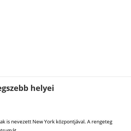
egszebb helyei
nak is nevezett New York központjával. A rengeteg
entrumát.