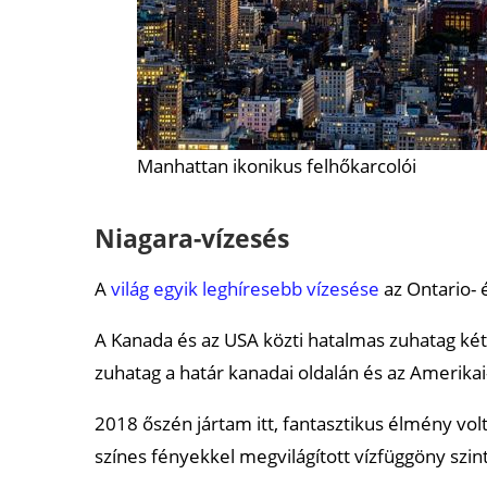
Manhattan ikonikus felhőkarcolói
Niagara-vízesés
A
világ egyik leghíresebb vízesése
az Ontario- é
A Kanada és az USA közti hatalmas zuhatag két f
zuhatag a határ kanadai oldalán és az Amerikai
2018 őszén jártam itt, fantasztikus élmény vol
színes fényekkel megvilágított vízfüggöny szi