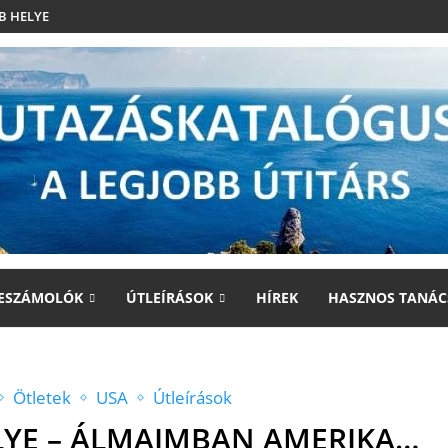
B HELYE
ESZÁMOLÓK
ÚTLEÍRÁSOK
HÍREK
HASZNOS TANÁC
Ötletek
USA
Útleírások
ELYE – ÁLMAIMBAN AMERIKA…