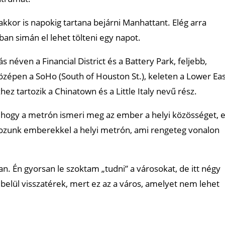
kkor is napokig tartana bejárni Manhattant. Elég arra
ban simán el lehet tölteni egy napot.
néven a Financial District és a Battery Park, feljebb,
középen a SoHo (South of Houston St.), keleten a Lower Ea
hez tartozik a Chinatown és a Little Italy nevű rész.
 hogy a metrón ismeri meg az ember a helyi közösséget, 
álkozunk emberekkel a helyi metrón, ami rengeteg vonalon
. Én gyorsan le szoktam „tudni” a városokat, de itt négy
őn belül visszatérek, mert ez az a város, amelyet nem lehet