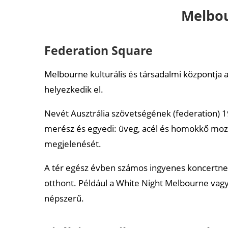
Hosier Lane
Melbou
Flinders Street Station
Queen Victoria Market
Federation Square
Brighton Beach
Melbourne kulturális és társadalmi központja a
Állatkert (Royal Melbourne Zoological Gardens)
helyezkedik el.
SEA LIFE Melbourne Aquarium
Nevét Ausztrália szövetségének (federation) 19
Melbourne-i múzeum
merész és egyedi: üveg, acél és homokkő moza
Ausztrál Sportmúzeum (Australian Sports Muse
megjelenését.
Nemzeti Galéria (National Gallery of Victoria)
A tér egész évben számos ingyenes koncertnek,
otthont. Például a White Night Melbourne vagy
Interaktív és letölthető térképek
népszerű.
Ajánlott cikkek