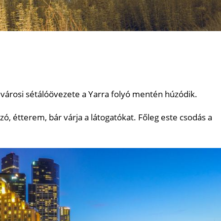
városi sétálóövezete a Yarra folyó mentén húzódik.
ó, étterem, bár várja a látogatókat. Főleg este csodás a