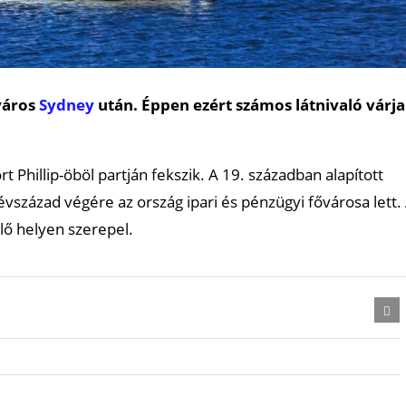
város
Sydney
után. Éppen ezért számos látnivaló várja
 Phillip-öböl partján fekszik. A 19. században alapított
 évszázad végére az ország ipari és pénzügyi fővárosa lett.
elő helyen szerepel.