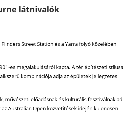
rne látnivalók
 Flinders Street Station és a Yarra folyó közelében
01-es megalakulásáról kapta. A tér építészeti stílusa
ikszerű kombinációja adja az épületek jellegzetes
um)
 művészeti előadásnak és kulturális fesztiválnak ad
 az Australian Open közvetítések idején különösen