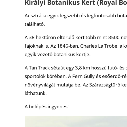
Királyi Botanikus Kert (Royal B
Ausztrália egyik legszebb és legfontosabb botan
található.
A 38 hektáron elterülő kert több mint 8500 növ
fajoknak is. Az 1846-ban, Charles La Trobe, a 
egyik vezető botanikus kertje.
A Tan Track sétaút egy 3,8 km hosszú futó- és
sportolók körében. A Fern Gully és esőerdő-ré
növényvilágát mutatja be. Az Szárazságtűrő ke
láthatunk.
A belépés ingyenes!