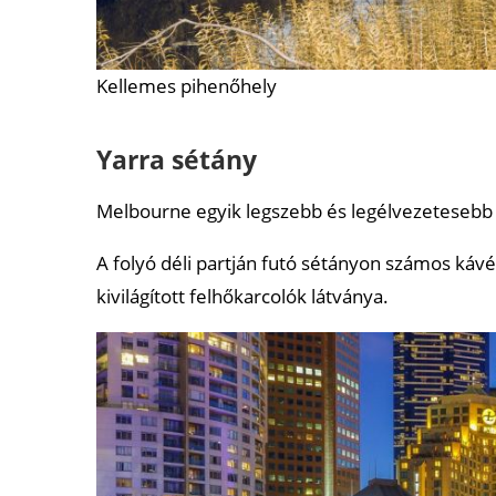
Kellemes pihenőhely
Yarra sétány
Melbourne egyik legszebb és legélvezetesebb 
A folyó déli partján futó sétányon számos kávéz
kivilágított felhőkarcolók látványa.