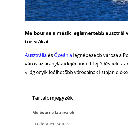
Melbourne a másik legismertebb ausztrál 
turistákat.
Ausztrália
és
Óceánia
legnépesebb városa a Port
város az aranyláz idején indult fejlődésnek, az
világ egyik leélhetőbb városainak listáján elők
Tartalomjegyzék
Melbourne látnivalók
Federation Square