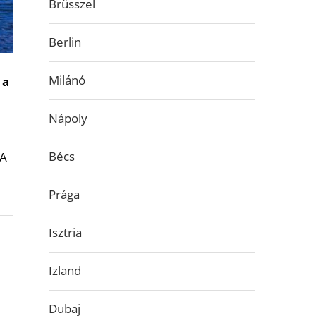
Brüsszel
Berlin
Milánó
 a
Nápoly
Bécs
 A
Prága
Isztria
Izland
Dubaj