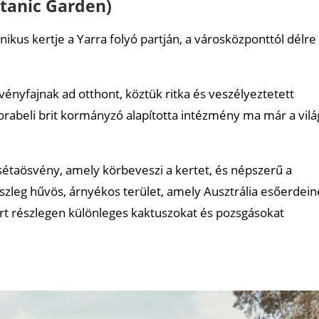
otanic Garden)
ikus kertje a Yarra folyó partján, a városközponttól délre
ényfajnak ad otthont, köztük ritka és veszélyeztetett
korabeli brit kormányzó alapította intézmény ma már a vilá
 sétaösvény, amely körbeveszi a kertet, és népszerű a
szleg hűvös, árnyékos terület, amely Ausztrália esőerdei
rt részlegen különleges kaktuszokat és pozsgásokat