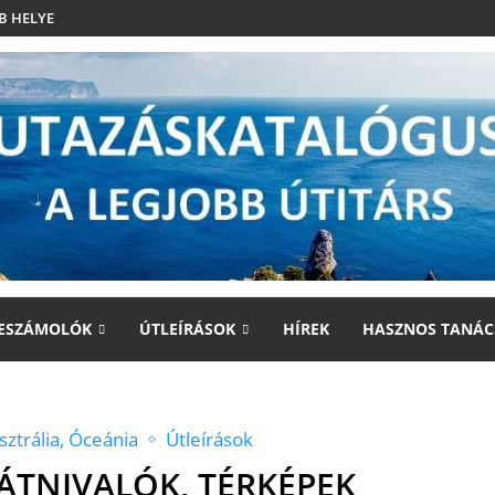
B HELYE
ESZÁMOLÓK
ÚTLEÍRÁSOK
HÍREK
HASZNOS TANÁC
sztrália, Óceánia
Útleírások
TNIVALÓK, TÉRKÉPEK