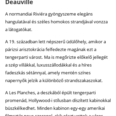
Deauville
A normandiai Riviéra gyöngyszeme elegáns
hangulatával és széles homokos strandjával vonzza
a látogatókat.
A 19. században lett népszerű üdülőhely, amikor a
párizsi arisztokrácia felfedezte magának ezt a
tengerparti várost. Ma is megőrizte előkelő jellegét
a szép villákkal, luxusszállodákkal és a híres
fadeszkás sétánnyal, amely mentén színes
napernyők jelzik a különböző strandszakaszokat.
A Les Planches, a deszkából épült tengerparti
promenád, Hollywood-i stílusban díszített kabinokkal
büszkélkedhet. Minden kabinon egy-egy amerikai
filmsztár neve szerepel, akik részt vettek a város