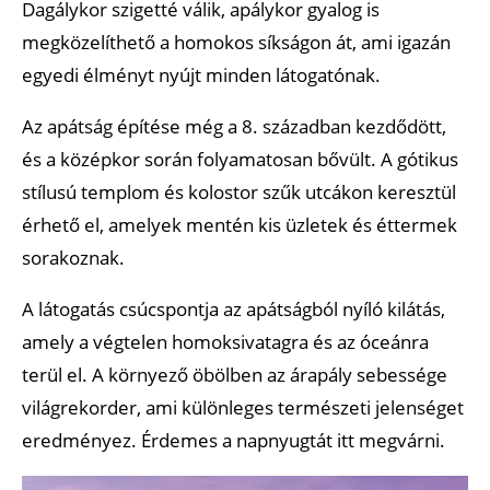
Dagálykor szigetté válik, apálykor gyalog is
megközelíthető a homokos síkságon át, ami igazán
egyedi élményt nyújt minden látogatónak.
Az apátság építése még a 8. században kezdődött,
és a középkor során folyamatosan bővült. A gótikus
stílusú templom és kolostor szűk utcákon keresztül
érhető el, amelyek mentén kis üzletek és éttermek
sorakoznak.
A látogatás csúcspontja az apátságból nyíló kilátás,
amely a végtelen homoksivatagra és az óceánra
terül el. A környező öbölben az árapály sebessége
világrekorder, ami különleges természeti jelenséget
eredményez. Érdemes a napnyugtát itt megvárni.