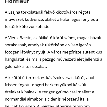
Honfleur
A Szajna torkolatánál fekvő kikötőváros régóta
művészek kedvence, akiket a különleges fény és a
festői kikötő vonzott ide.
A Vieux Bassin, az ókikötő körül színes, magas házak
sorakoznak, amelyek tükörképe a vízen igazán
fotogén látványt nyújt. A város megőrizte autentikus
hangulatát, és ma is pezsgő művészeti élet jellemzi a
galériákkal teli utcákat.
A kikötőt éttermek és kávézók veszik körül, ahol
frissen fogott tengeri herkentyűkból készült
ételeket kínálnak. A tenger gyümölcsei mellett a
normandiai almabor, a cider is népszerű ital a
helyiek körében. A Sainte-Catherine templom