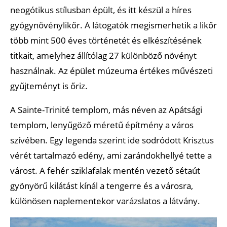
neogótikus stílusban épült, és itt készül a híres
gyógynövénylikőr. A látogatók megismerhetik a likőr
több mint 500 éves történetét és elkészítésének
titkait, amelyhez állítólag 27 különböző növényt
használnak. Az épület múzeuma értékes művészeti
gyűjteményt is őriz.
A Sainte-Trinité templom, más néven az Apátsági
templom, lenyűgöző méretű építmény a város
szívében. Egy legenda szerint ide sodródott Krisztus
vérét tartalmazó edény, ami zarándokhellyé tette a
várost. A fehér sziklafalak mentén vezető sétaút
gyönyörű kilátást kínál a tengerre és a városra,
különösen naplementekor varázslatos a látvány.