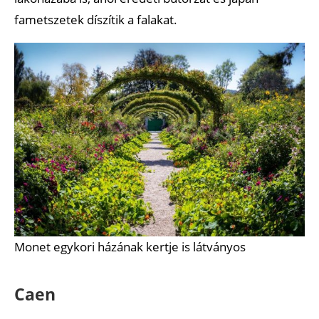
fametszetek díszítik a falakat.
Monet egykori házának kertje is látványos
Caen