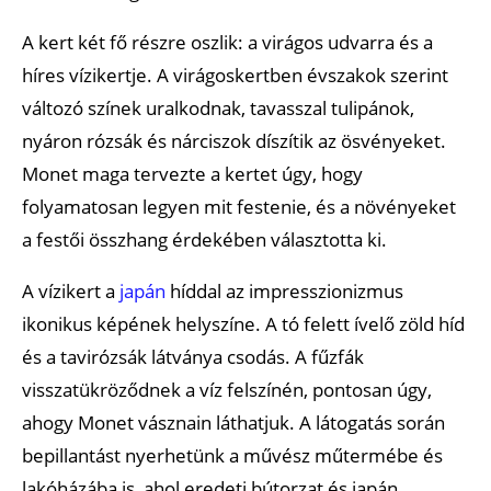
A kert két fő részre oszlik: a virágos udvarra és a
híres vízikertje. A virágoskertben évszakok szerint
változó színek uralkodnak, tavasszal tulipánok,
nyáron rózsák és nárciszok díszítik az ösvényeket.
Monet maga tervezte a kertet úgy, hogy
folyamatosan legyen mit festenie, és a növényeket
a festői összhang érdekében választotta ki.
A vízikert a
japán
híddal az impresszionizmus
ikonikus képének helyszíne. A tó felett ívelő zöld híd
és a tavirózsák látványa csodás. A fűzfák
visszatükröződnek a víz felszínén, pontosan úgy,
ahogy Monet vásznain láthatjuk. A látogatás során
bepillantást nyerhetünk a művész műtermébe és
lakóházába is, ahol eredeti bútorzat és japán