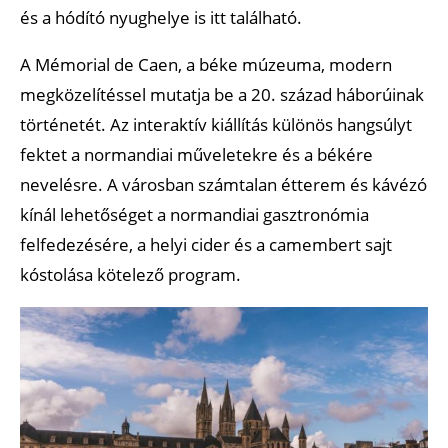
és a hódító nyughelye is itt található.
A Mémorial de Caen, a béke múzeuma, modern
megközelítéssel mutatja be a 20. század háborúinak
történetét. Az interaktív kiállítás különös hangsúlyt
fektet a normandiai műveletekre és a békére
nevelésre. A városban számtalan étterem és kávézó
kínál lehetőséget a normandiai gasztronómia
felfedezésére, a helyi cider és a camembert sajt
kóstolása kötelező program.