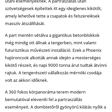
utáni eseményeknek. A partraszállás után
szövetségesek építettek itt egy ideiglenes kikötőt,
amely lehetővé tette a csapatok és felszerelések
masszív átszállítását.
A part mentén sétálva a gigantikus betonblokkok
még mindig ott állnak a tengerben, mint valami
futurisztikus művészeti installáció. Ezek a Phoenix
hajóroncsok alkották annak idején a mesterséges
kikötő részeit, és napi 9000 tonna árut tudtak átvinni
rajtuk. A tengerészeti vállalkozás mérnöki csodája
volt az akkori időknek.
A 360 fokos körpanoráma terem modern
bemutatóval eleveníti fel a partraszállás
eseményeit. A dombtetőről gyönyörű kilátás nyílik a