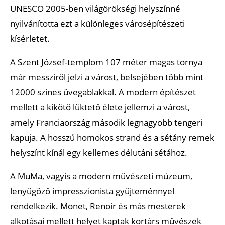
UNESCO 2005-ben világörökségi helyszínné
nyilvánította ezt a különleges városépítészeti
kísérletet.
A Szent József-templom 107 méter magas tornya
már messziről jelzi a várost, belsejében több mint
12000 színes üvegablakkal. A modern építészet
mellett a kikötő lüktető élete jellemzi a várost,
amely Franciaország második legnagyobb tengeri
kapuja. A hosszú homokos strand és a sétány remek
helyszínt kínál egy kellemes délutáni sétához.
A MuMa, vagyis a modern művészeti múzeum,
lenyűgöző impresszionista gyűjteménnyel
rendelkezik. Monet, Renoir és más mesterek
alkotásai mellett helyet kaptak kortárs művészek