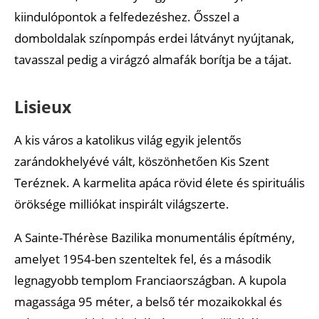
kiindulópontok a felfedezéshez. Ősszel a
domboldalak színpompás erdei látványt nyújtanak,
tavasszal pedig a virágzó almafák borítja be a tájat.
Lisieux
A kis város a katolikus világ egyik jelentős
zarándokhelyévé vált, köszönhetően Kis Szent
Teréznek. A karmelita apáca rövid élete és spirituális
öröksége milliókat inspirált világszerte.
A Sainte-Thérèse Bazilika monumentális építmény,
amelyet 1954-ben szenteltek fel, és a második
legnagyobb templom Franciaországban. A kupola
magassága 95 méter, a belső tér mozaikokkal és