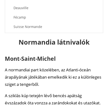
Deauville
Fécamp
Suisse Normande
Lisieux
Normandia látnivalók
Côte d’Albâtre
Barfleur
Mont-Saint-Michel
Parc Naturel Régional des Marais du Cotentin et du
A normandiai part közelében, az Atlanti-óceán
Bessin
árapályának játékában emelkedik ki ez a különleges
Évreux
sziget a tengerből.
Ajánlott cikkek
A sziklás kúp tetején lévő bencés apátság
évszázadok óta vonzza a zarándokokat és utazókat.