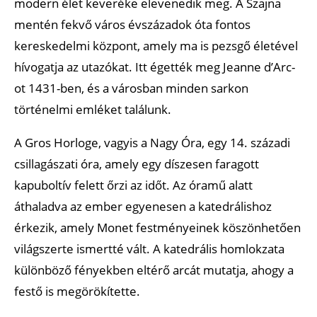
modern élet keveréke elevenedik meg. A Szajna
mentén fekvő város évszázadok óta fontos
kereskedelmi központ, amely ma is pezsgő életével
hívogatja az utazókat. Itt égették meg Jeanne d’Arc-
ot 1431-ben, és a városban minden sarkon
történelmi emléket találunk.
A Gros Horloge, vagyis a Nagy Óra, egy 14. századi
csillagászati óra, amely egy díszesen faragott
kapuboltív felett őrzi az időt. Az óramű alatt
áthaladva az ember egyenesen a katedrálishoz
érkezik, amely Monet festményeinek köszönhetően
világszerte ismertté vált. A katedrális homlokzata
különböző fényekben eltérő arcát mutatja, ahogy a
festő is megörökítette.