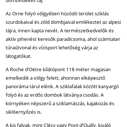
dombvidékes táj.
Az Orne folyó völgyében húzódó terület sziklás
szurdokaival és zöld dombjaival emlékeztet az alpesi
tájra, innen kapta nevét. A természetkedvelők és
aktív pihenést keresők paradicsoma, ahol számtalan
túraútvonal és vízisport lehetőség várja az
látogatókat.
A Roche d’Oëtre kilátópont 118 méter magasan
emelkedik a völgy felett, ahonnan elképesztő
panoráma tárul elénk. A sziklafalak között kanyargó
folyó és az erdős dombok látványa csodás. A
környéken népszerű a sziklamászás, kajakozás és
siklóernyőzés is.
A kis falvak, mint Clécy vagy Pont-d’Ouilly, kiváló