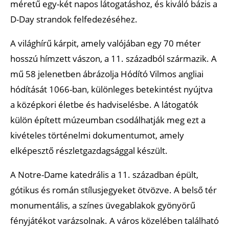
méretű egy-két napos látogatáshoz, és kiváló bázis a
D-Day strandok felfedezéséhez.
A világhírű kárpit, amely valójában egy 70 méter
hosszú hímzett vászon, a 11. századból származik. A
mű 58 jelenetben ábrázolja Hódító Vilmos angliai
hódítását 1066-ban, különleges betekintést nyújtva
a középkori életbe és hadviselésbe. A látogatók
külön épített múzeumban csodálhatják meg ezt a
kivételes történelmi dokumentumot, amely
elképesztő részletgazdagsággal készült.
A Notre-Dame katedrális a 11. században épült,
gótikus és román stílusjegyeket ötvözve. A belső tér
monumentális, a színes üvegablakok gyönyörű
fényjátékot varázsolnak. A város közelében található